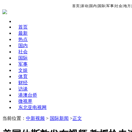
首页
|
滚动
|
国内
|
国际
|
军事
|
社会
|
地方
|
首页
最新
热点
国内
社会
国际
军事
文娱
体育
财经
访谈
港澳台侨
微视界
东北亚电视网
当前位置：
中新视频
>
国际新闻
>
正文