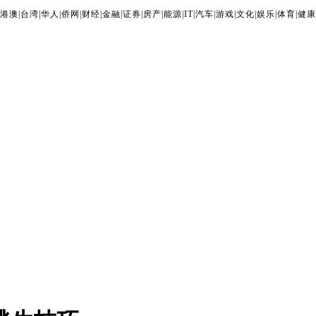
港澳
|
台湾
|
华人
|
侨网
|
财经
|
金融
|
证券
|
房产
|
能源
|
IT
|
汽车
|
游戏
|
文化
|
娱乐
|
体育
|
健康