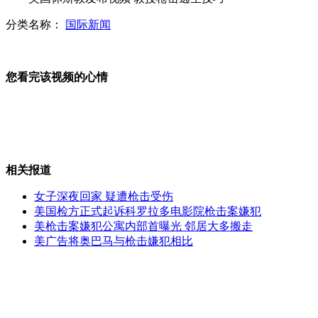
分类名称：
国际新闻
许鞍华新片邀汤唯做女主角
您看完该视频的心情
北京7·21暴雨遇难者增至78人
相关报道
周迅、梁朝伟想改演喜剧
女子深夜回家 疑遭枪击受伤
美国检方正式起诉科罗拉多电影院枪击案嫌犯
美枪击案嫌犯公寓内部首曝光 邻居大多搬走
美广告将奥巴马与枪击嫌犯相比
普京伦敦观战柔道 为选手折桂欢呼