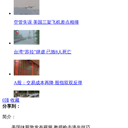
空管失误 美国三架飞机差点相撞
台湾“苏拉”肆虐 已致8人死亡
A股：交易成本再降 股指双双反弹
0
顶
收藏
分享到：
深圳“5·26”事故鉴定结果公布
简介：
美国休斯敦发布视频 教授枪击逃生技巧