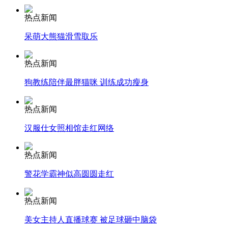
热点新闻
呆萌大熊猫滑雪取乐
安徽一实载49人客车翻车
热点新闻
狗教练陪伴最胖猫咪 训练成功瘦身
走！跟着总书记去植树
热点新闻
汉服仕女照相馆走红网络
消防员救轻生者
花炮节热闹非凡
减压"枕头大战"
热点新闻
警花学霸神似高圆圆走红
纽约上演“枕头大战”
热点新闻
美女主持人直播球赛 被足球砸中脑袋
司机酒驾遇交警 急速倒车逃窜