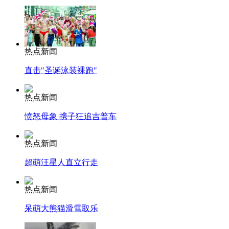
热点新闻
直击"圣诞泳装裸跑"
热点新闻
愤怒母象 携子狂追吉普车
热点新闻
超萌汪星人直立行走
热点新闻
呆萌大熊猫滑雪取乐