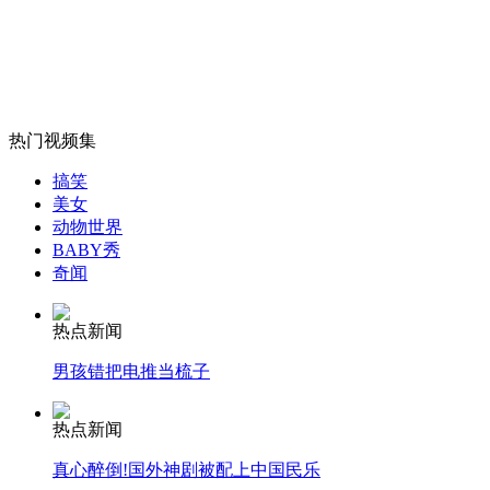
长春：现场人体彩绘表演引围观
山西运城恶犬咬伤多人 警民合力深夜将其击毙
热门视频集
搞笑
美女
动物世界
女孩北京地铁殴打老人 痛下狠手拳打脚踢
BABY秀
奇闻
无痛分娩是否安全 医生回应
热点新闻
男孩错把电推当梳子
外交部：反对强权政治霸凌主义
热点新闻
外交部：有关国家言论片面不公正
真心醉倒!国外神剧被配上中国民乐