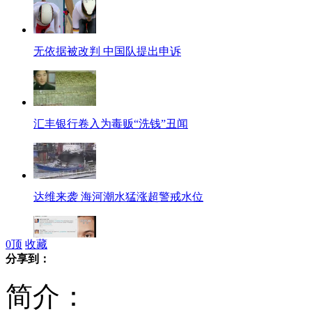
无依据被改判 中国队提出申诉
汇丰银行卷入为毒贩“洗钱”丑闻
达维来袭 海河潮水猛涨超警戒水位
0
顶
收藏
分享到：
英国网民威胁奥运选手被捕引发争议
简介：