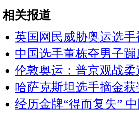
羽毛球混双张楠/赵芸蕾胜队友夺冠
相关报道
山西运城恶犬咬伤多人 警民合力深夜将其击毙
英国网民威胁奥运选手
中国选手董栋夺男子蹦
女孩北京地铁殴打老人 痛下狠手拳打脚踢
伦敦奥运：普京观战柔
无痛分娩是否安全 医生回应
哈萨克斯坦选手摘金获奖
经历金牌“得而复失” 
外交部：反对强权政治霸凌主义
外交部：有关国家言论片面不公正