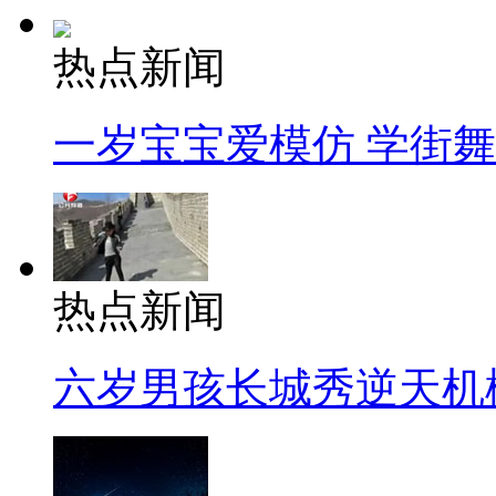
热点新闻
一岁宝宝爱模仿 学街
热点新闻
六岁男孩长城秀逆天机