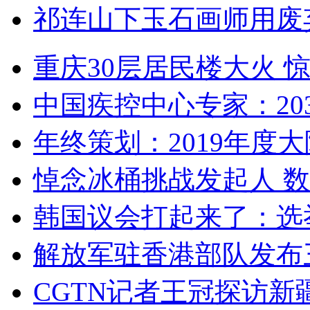
祁连山下玉石画师用废
重庆30层居民楼大火
中国疾控中心专家：203
年终策划：2019年度大陆
悼念冰桶挑战发起人 数百
韩国议会打起来了：选举
解放军驻香港部队发布三
CGTN记者王冠探访新疆