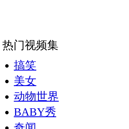
安徽一实载49人客车翻车
热门视频集
走！跟着总书记去植树
搞笑
消防员救轻生者
花炮节热闹非凡
减压"枕头大战"
美女
动物世界
纽约上演“枕头大战”
BABY秀
司机酒驾遇交警 急速倒车逃窜
奇闻