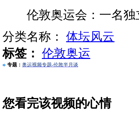
伦敦奥运会：一名独立
孙杨轻松获1500米自由泳预赛头名
分类名称：
体坛风云
中国女排输出线关键战 面临背水一战
标签：
伦敦奥运
专题：
奥运视频专题-伦敦半月谈
美政府官员吁不要上班时用网络看奥运
您看完该视频的心情
叙反对派枪决亲政府民兵视频曝光