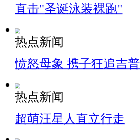
直击"圣诞泳装裸跑"
热点新闻
愤怒母象 携子狂追吉
热点新闻
超萌汪星人直立行走