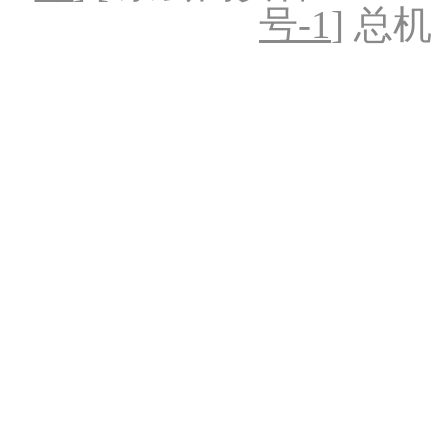
号-1
] 总机：