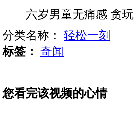
六岁男童无痛感 贪玩
“刀锋战士”闯进400米半决赛
分类名称：
轻松一刻
男子100米第一轮 闪电博尔特亮相
标签：
奇闻
中国自行车队犯规申诉被驳回
您看完该视频的心情
伦敦市长公开约战普京单挑柔道