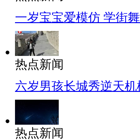
一岁宝宝爱模仿 学街
热点新闻
六岁男孩长城秀逆天机
热点新闻