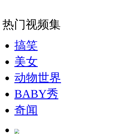
安徽一实载49人客车翻车
热门视频集
搞笑
走！跟着总书记去植树
美女
消防员救轻生者
花炮节热闹非凡
减压"枕头大战"
动物世界
BABY秀
纽约上演“枕头大战”
奇闻
司机酒驾遇交警 急速倒车逃窜