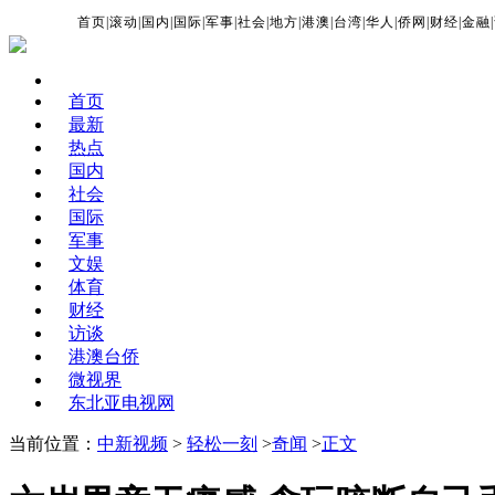
首页
|
滚动
|
国内
|
国际
|
军事
|
社会
|
地方
|
港澳
|
台湾
|
华人
|
侨网
|
财经
|
金融
|
首页
最新
热点
国内
社会
国际
军事
文娱
体育
财经
访谈
港澳台侨
微视界
东北亚电视网
当前位置：
中新视频
>
轻松一刻
>
奇闻
>
正文