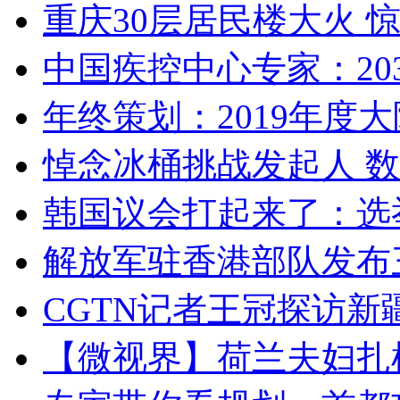
重庆30层居民楼大火
中国疾控中心专家：203
年终策划：2019年度大陆
悼念冰桶挑战发起人 数百
韩国议会打起来了：选举
解放军驻香港部队发布三
CGTN记者王冠探访新疆
【微视界】荷兰夫妇扎根青