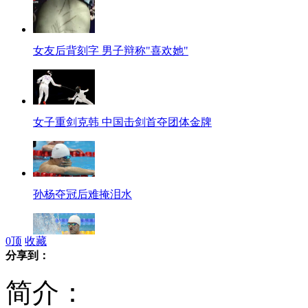
女友后背刻字 男子辩称"喜欢她"
女子重剑克韩 中国击剑首夺团体金牌
孙杨夺冠后难掩泪水
0
顶
收藏
分享到：
1500米自由泳孙杨再胜朴泰桓夺金
简介：