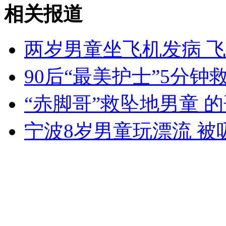
伦敦希腊奥林匹克屋因差钱被迫关闭
相关报道
山西运城恶犬咬伤多人 警民合力深夜将其击毙
两岁男童坐飞机发病 
90后“最美护士”5分
女孩北京地铁殴打老人 痛下狠手拳打脚踢
“赤脚哥”救坠地男童 
宁波8岁男童玩漂流 被
无痛分娩是否安全 医生回应
外交部：反对强权政治霸凌主义
外交部：有关国家言论片面不公正