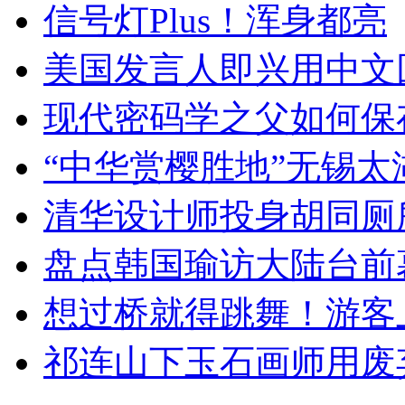
信号灯Plus！浑身都亮
美国发言人即兴用中文
现代密码学之父如何保
“中华赏樱胜地”无锡
清华设计师投身胡同厕
盘点韩国瑜访大陆台前
想过桥就得跳舞！游客
祁连山下玉石画师用废