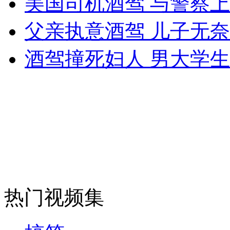
美国司机酒驾 与警察
女孩北京地铁殴打老人 痛下狠手拳打脚踢
父亲执意酒驾 儿子无
无痛分娩是否安全 医生回应
酒驾撞死妇人 男大学
外交部：反对强权政治霸凌主义
外交部：有关国家言论片面不公正
安徽一实载49人客车翻车
热门视频集