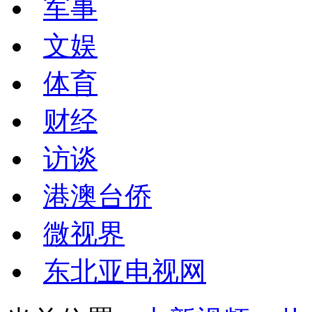
军事
文娱
体育
财经
访谈
港澳台侨
微视界
东北亚电视网