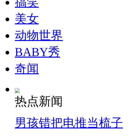
搞笑
走！跟着总书记去植树
美女
消防员救轻生者
花炮节热闹非凡
减压"枕头大战"
动物世界
BABY秀
纽约上演“枕头大战”
奇闻
司机酒驾遇交警 急速倒车逃窜
热点新闻
男孩错把电推当梳子