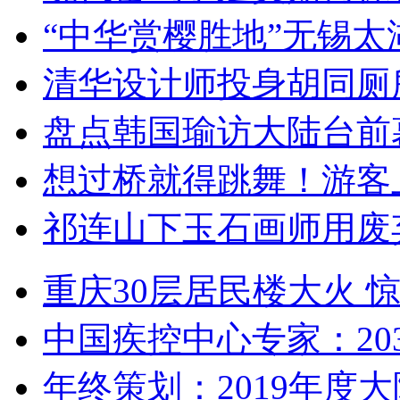
“中华赏樱胜地”无锡
清华设计师投身胡同厕
盘点韩国瑜访大陆台前
想过桥就得跳舞！游客
祁连山下玉石画师用废
重庆30层居民楼大火
中国疾控中心专家：203
年终策划：2019年度大陆