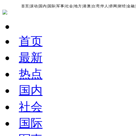
首页
|
滚动
|
国内
|
国际
|
军事
|
社会
|
地方
|
港澳
|
台湾
|
华人
|
侨网
|
财经
|
金融
|
首页
最新
热点
国内
社会
国际