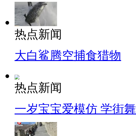
热点新闻
大白鲨腾空捕食猎物
热点新闻
一岁宝宝爱模仿 学街