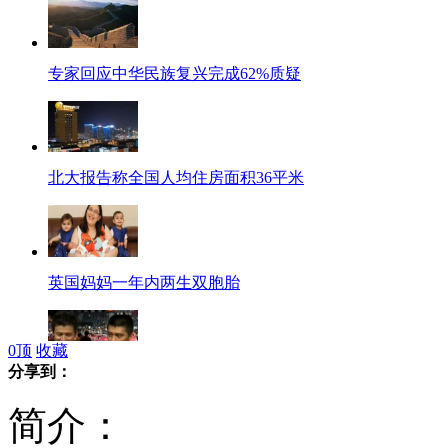
专家回应中华民族复兴完成62%质疑
北大报告称全国人均住房面积36平米
英国妈妈一年内两生双胞胎
0
顶
收藏
分享到：
奥运冠军撞脸张学友郭富城
简介：