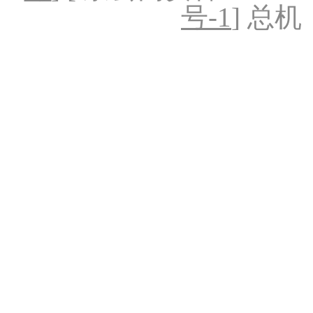
号-1
] 总机：