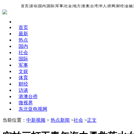
首页
|
滚动
|
国内
|
国际
|
军事
|
社会
|
地方
|
港澳
|
台湾
|
华人
|
侨网
|
财经
|
金融
|
首页
最新
热点
国内
社会
国际
军事
文娱
体育
财经
访谈
港澳台侨
微视界
东北亚电视网
当前位置：
中新视频
>
热点新闻
>
社会
>
正文