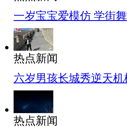
一岁宝宝爱模仿 学街
热点新闻
六岁男孩长城秀逆天机
热点新闻