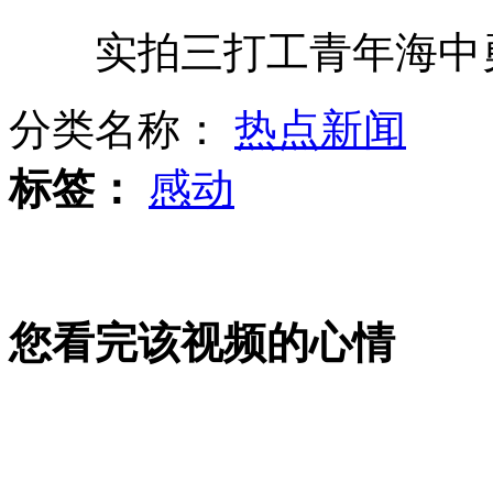
实拍三打工青年海中
盖州小伙回家探亲连救500人
分类名称：
热点新闻
叙总理被解职 已叛逃至约旦
标签：
感动
巴拉圭标枪美女靠走秀筹集经费
您看完该视频的心情
实拍小伙网吧脱鞋遭人殴打