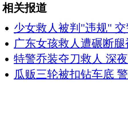
醉汉奥运赛场扔酒瓶 被柔道女暴打
相关报道
山西运城恶犬咬伤多人 警民合力深夜将其击毙
少女救人被判"违规" 
广东女孩救人遭碾断腿
女孩北京地铁殴打老人 痛下狠手拳打脚踢
特警乔装夺刀救人 深
瓜贩三轮被扣钻车底 
无痛分娩是否安全 医生回应
外交部：反对强权政治霸凌主义
外交部：有关国家言论片面不公正