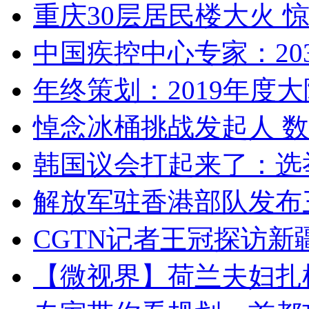
重庆30层居民楼大火
中国疾控中心专家：203
年终策划：2019年度大陆
悼念冰桶挑战发起人 数百
韩国议会打起来了：选举
解放军驻香港部队发布三
CGTN记者王冠探访新疆
【微视界】荷兰夫妇扎根青