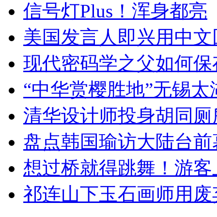
信号灯Plus！浑身都亮
美国发言人即兴用中文
现代密码学之父如何保
“中华赏樱胜地”无锡
清华设计师投身胡同厕
盘点韩国瑜访大陆台前
想过桥就得跳舞！游客
祁连山下玉石画师用废