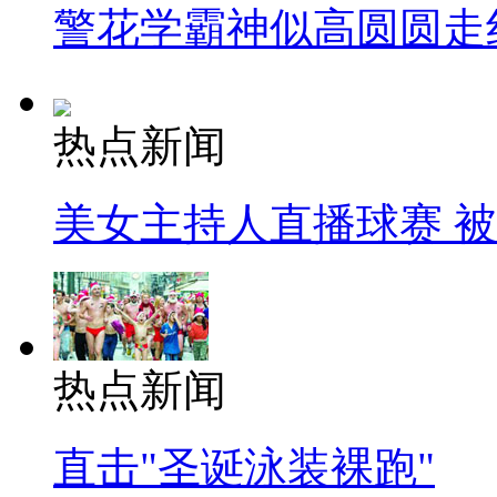
警花学霸神似高圆圆走
热点新闻
美女主持人直播球赛 
热点新闻
直击"圣诞泳装裸跑"