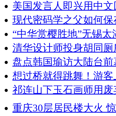
美国发言人即兴用中文
现代密码学之父如何保
“中华赏樱胜地”无锡
清华设计师投身胡同厕
盘点韩国瑜访大陆台前
想过桥就得跳舞！游客
祁连山下玉石画师用废
重庆30层居民楼大火