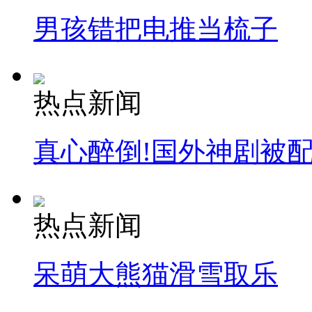
男孩错把电推当梳子
热点新闻
真心醉倒!国外神剧被
热点新闻
呆萌大熊猫滑雪取乐