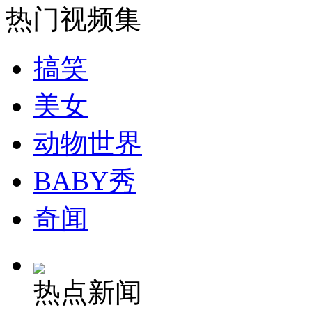
热门视频集
安徽一实载49人客车翻车
搞笑
美女
走！跟着总书记去植树
动物世界
消防员救轻生者
花炮节热闹非凡
减压"枕头大战"
BABY秀
奇闻
纽约上演“枕头大战”
热点新闻
司机酒驾遇交警 急速倒车逃窜