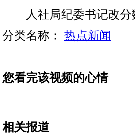
人社局纪委书记改分数
盖州小伙回家探亲连救500人
分类名称：
热点新闻
叙总理被解职 已叛逃至约旦
您看完该视频的心情
巴拉圭标枪美女靠走秀筹集经费
实拍小伙网吧脱鞋遭人殴打
相关报道