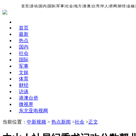
首页
|
滚动
|
国内
|
国际
|
军事
|
社会
|
地方
|
港澳
|
台湾
|
华人
|
侨网
|
财经
|
金融
|
首页
最新
热点
国内
社会
国际
军事
文娱
体育
财经
访谈
港澳台侨
微视界
东北亚电视网
当前位置：
中新视频
>
热点新闻
>
社会
>
正文