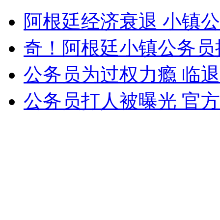
醉汉奥运赛场扔酒瓶 被柔道女暴打
阿根廷经济衰退 小镇
山西运城恶犬咬伤多人 警民合力深夜将其击毙
奇！阿根廷小镇公务员
公务员为过权力瘾 临
女孩北京地铁殴打老人 痛下狠手拳打脚踢
公务员打人被曝光 官
无痛分娩是否安全 医生回应
外交部：反对强权政治霸凌主义
外交部：有关国家言论片面不公正