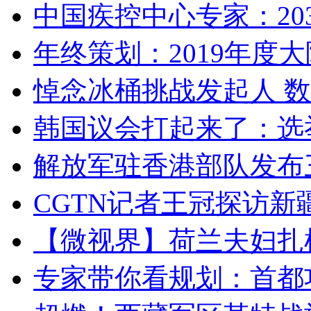
中国疾控中心专家：203
年终策划：2019年度大陆
悼念冰桶挑战发起人 数百
韩国议会打起来了：选举
解放军驻香港部队发布三
CGTN记者王冠探访新疆
【微视界】荷兰夫妇扎根青
专家带你看规划：首都功