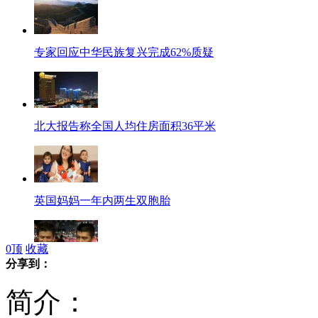
专家回应中华民族复兴完成62%质疑
北大报告称全国人均住房面积36平米
英国妈妈一年内两生双胞胎
0
顶
收藏
分享到：
奥运冠军撞脸张学友郭富城
简介：