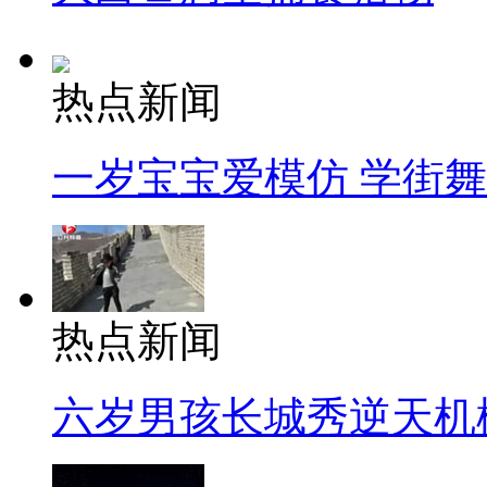
热点新闻
一岁宝宝爱模仿 学街
热点新闻
六岁男孩长城秀逆天机