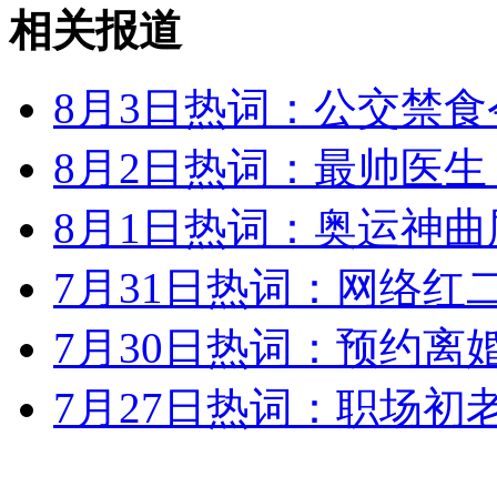
林丹年收入超200万美元成广告天王
相关报道
山西运城恶犬咬伤多人 警民合力深夜将其击毙
8月3日热词：公交禁食
8月2日热词：最帅医生
女孩北京地铁殴打老人 痛下狠手拳打脚踢
8月1日热词：奥运神曲
7月31日热词：网络红
无痛分娩是否安全 医生回应
7月30日热词：预约离
外交部：反对强权政治霸凌主义
7月27日热词：职场初
外交部：有关国家言论片面不公正