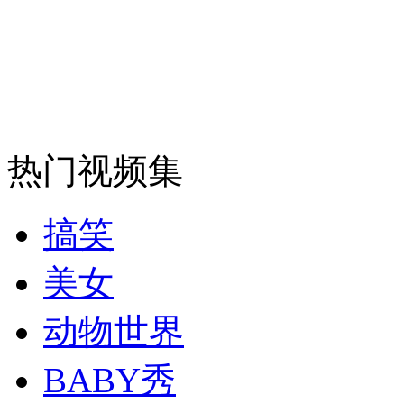
安徽一实载49人客车翻车
走！跟着总书记去植树
热门视频集
消防员救轻生者
花炮节热闹非凡
减压"枕头大战"
搞笑
美女
纽约上演“枕头大战”
动物世界
BABY秀
司机酒驾遇交警 急速倒车逃窜