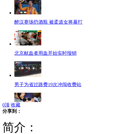
醉汉赛场扔酒瓶 被柔道女将暴打
北京献血者用血开始实时报销
男子为省过路费19次冲闯收费站
0
顶
收藏
分享到：
金正恩高规格接待金正日日籍厨师
简介：