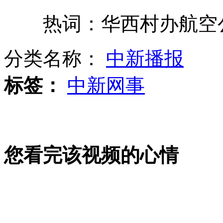
热词：华西村办航空公
官员更改儿子"公考"成绩被查处
分类名称：
中新播报
一组伦敦奥运搞笑囧照
标签：
中新网事
沈阳商铺因"工商打假"传言歇业
您看完该视频的心情
社会新现象：拼爹之后拼同学