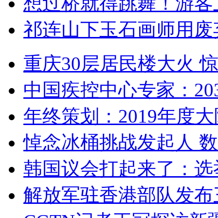
想过桥就得跳舞！游客
祁连山下玉石画师用废
重庆30层居民楼大火
中国疾控中心专家：203
年终策划：2019年度大陆
悼念冰桶挑战发起人 数百
韩国议会打起来了：选举
解放军驻香港部队发布三