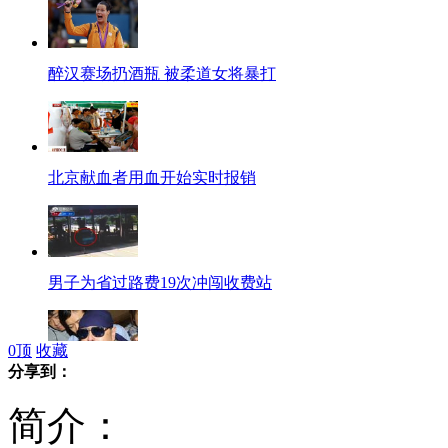
醉汉赛场扔酒瓶 被柔道女将暴打
北京献血者用血开始实时报销
男子为省过路费19次冲闯收费站
0
顶
收藏
分享到：
金正恩高规格接待金正日日籍厨师
简介：