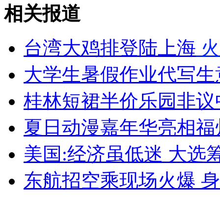
林丹年收入超200万美元成广告天王
相关报道
山西运城恶犬咬伤多人 警民合力深夜将其击毙
台湾大鸡排登陆上海
火
大学生暑假作业代写生意
女孩北京地铁殴打老人 痛下狠手拳打脚踢
桂林短裙半价乐园非议
夏日动漫嘉年华亮相福
无痛分娩是否安全 医生回应
美国:经济虽低迷 大选
外交部：反对强权政治霸凌主义
东航招空乘现场火爆 
外交部：有关国家言论片面不公正