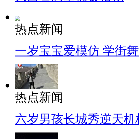
热点新闻
一岁宝宝爱模仿 学街
热点新闻
六岁男孩长城秀逆天机