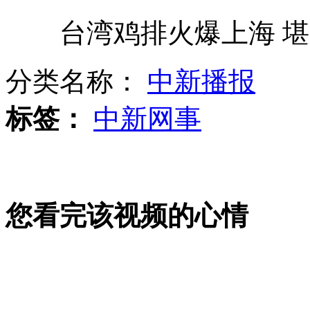
台湾鸡排火爆上海 堪比i
官员更改儿子"公考"成绩被查处
分类名称：
中新播报
一组伦敦奥运搞笑囧照
标签：
中新网事
沈阳商铺因"工商打假"传言歇业
您看完该视频的心情
社会新现象：拼爹之后拼同学