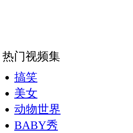
安徽一实载49人客车翻车
走！跟着总书记去植树
热门视频集
消防员救轻生者
花炮节热闹非凡
减压"枕头大战"
搞笑
美女
纽约上演“枕头大战”
动物世界
BABY秀
司机酒驾遇交警 急速倒车逃窜