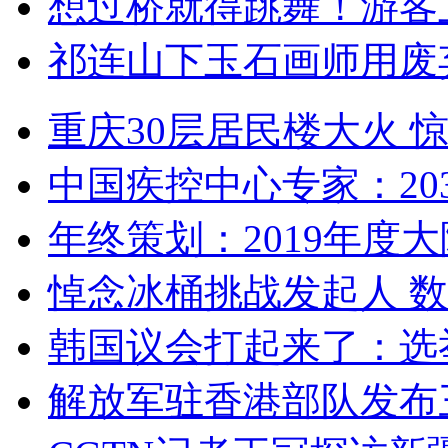
想过桥就得跳舞！游客
祁连山下玉石画师用废
重庆30层居民楼大火
中国疾控中心专家：203
年终策划：2019年度大陆
悼念冰桶挑战发起人 数百
韩国议会打起来了：选举
解放军驻香港部队发布三