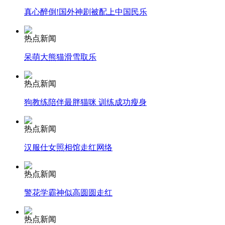
真心醉倒!国外神剧被配上中国民乐
安徽一实载49人客车翻车
热点新闻
呆萌大熊猫滑雪取乐
走！跟着总书记去植树
热点新闻
狗教练陪伴最胖猫咪 训练成功瘦身
消防员救轻生者
花炮节热闹非凡
减压"枕头大战"
热点新闻
汉服仕女照相馆走红网络
纽约上演“枕头大战”
热点新闻
警花学霸神似高圆圆走红
司机酒驾遇交警 急速倒车逃窜
热点新闻