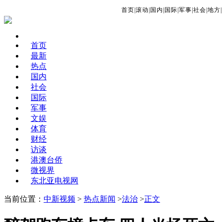
首页
|
滚动
|
国内
|
国际
|
军事
|
社会
|
地方
|
首页
最新
热点
国内
社会
国际
军事
文娱
体育
财经
访谈
港澳台侨
微视界
东北亚电视网
当前位置：
中新视频
>
热点新闻
>
法治
>
正文