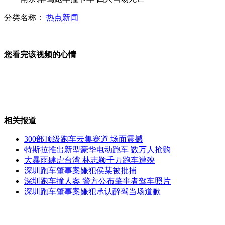
分类名称：
热点新闻
叙总理被解职 已叛逃至约旦
您看完该视频的心情
巴拉圭标枪美女靠走秀筹集经费
相关报道
实拍小伙网吧脱鞋遭人殴打
300部顶级跑车云集赛道 场面震撼
特斯拉推出新型豪华电动跑车 数万人抢购
大暴雨肆虐台湾 林志颖千万跑车遭殃
深圳跑车肇事案嫌犯侯某被批捕
醉汉奥运赛场扔酒瓶 被柔道女暴打
深圳跑车撞人案 警方公布肇事者驾车照片
深圳跑车肇事案嫌犯承认醉驾当场道歉