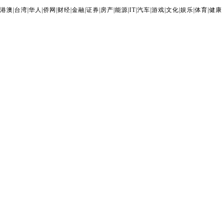
港澳
|
台湾
|
华人
|
侨网
|
财经
|
金融
|
证券
|
房产
|
能源
|
IT
|
汽车
|
游戏
|
文化
|
娱乐
|
体育
|
健康