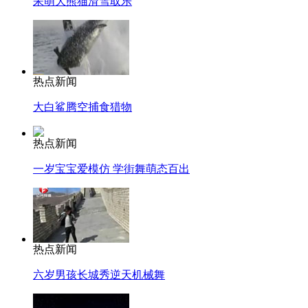
呆萌大熊猫滑雪取乐
热点新闻
大白鲨腾空捕食猎物
热点新闻
一岁宝宝爱模仿 学街舞萌态百出
热点新闻
六岁男孩长城秀逆天机械舞