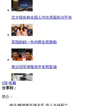
北大报告称全国人均住房面积36平米
英国妈妈一年内两生双胞胎
奥运冠军撞脸张学友郭富城
0
顶
收藏
分享到：
盖州小伙回家探亲连救500人
简介：
南京:醉驾跑车撞卡车 四人当场死亡