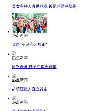
美女主持人直播球赛 被足球砸中脑袋
热点新闻
直击"圣诞泳装裸跑"
热点新闻
愤怒母象 携子狂追吉普车
热点新闻
超萌汪星人直立行走
热点新闻