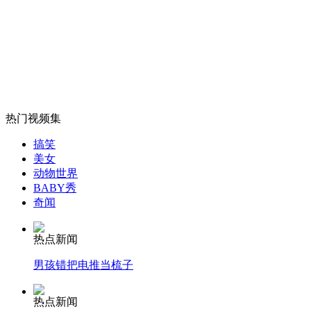
老人98岁当博士 100岁当作家
山西运城恶犬咬伤多人 警民合力深夜将其击毙
热门视频集
女孩北京地铁殴打老人 痛下狠手拳打脚踢
搞笑
美女
动物世界
无痛分娩是否安全 医生回应
BABY秀
奇闻
外交部：反对强权政治霸凌主义
热点新闻
男孩错把电推当梳子
外交部：有关国家言论片面不公正
热点新闻