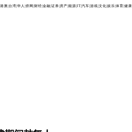
港澳
|
台湾
|
华人
|
侨网
|
财经
|
金融
|
证券
|
房产
|
能源
|
IT
|
汽车
|
游戏
|
文化
|
娱乐
|
体育
|
健康