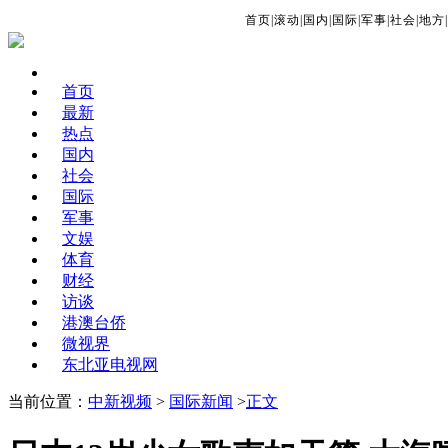
首页
|
滚动
|
国内
|
国际
|
军事
|
社会
|
地方
|
首页
最新
热点
国内
社会
国际
军事
文娱
体育
财经
访谈
港澳台侨
微视界
东北亚电视网
当前位置：
中新视频
>
国际新闻
>
正文