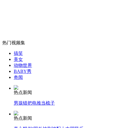
老人98岁当博士 100岁当作家
山西运城恶犬咬伤多人 警民合力深夜将其击毙
热门视频集
女孩北京地铁殴打老人 痛下狠手拳打脚踢
搞笑
美女
动物世界
BABY秀
无痛分娩是否安全 医生回应
奇闻
外交部：反对强权政治霸凌主义
热点新闻
男孩错把电推当梳子
外交部：有关国家言论片面不公正
热点新闻