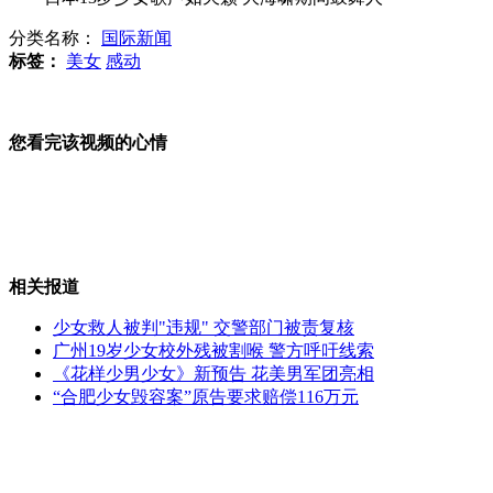
分类名称：
国际新闻
叙总理被解职 已叛逃至约旦
标签：
美女
感动
您看完该视频的心情
巴拉圭标枪美女靠走秀筹集经费
实拍小伙网吧脱鞋遭人殴打
相关报道
少女救人被判"违规" 交警部门被责复核
广州19岁少女校外残被割喉 警方呼吁线索
《花样少男少女》新预告 花美男军团亮相
醉汉奥运赛场扔酒瓶 被柔道女暴打
“合肥少女毁容案”原告要求赔偿116万元