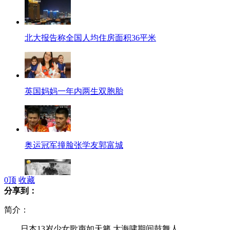
北大报告称全国人均住房面积36平米
英国妈妈一年内两生双胞胎
奥运冠军撞脸张学友郭富城
0
顶
收藏
分享到：
盖州小伙回家探亲连救500人
简介：
日本13岁少女歌声如天籁 大海啸期间鼓舞人