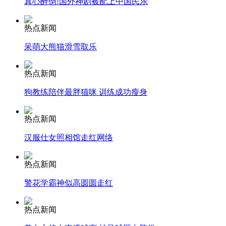
真心醉倒!国外神剧被配上中国民乐
安徽一实载49人客车翻车
热点新闻
呆萌大熊猫滑雪取乐
热点新闻
走！跟着总书记去植树
狗教练陪伴最胖猫咪 训练成功瘦身
消防员救轻生者
花炮节热闹非凡
减压"枕头大战"
热点新闻
汉服仕女照相馆走红网络
热点新闻
纽约上演“枕头大战”
警花学霸神似高圆圆走红
司机酒驾遇交警 急速倒车逃窜
热点新闻