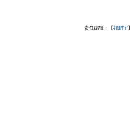
责任编辑：【
祁鹏宇
】