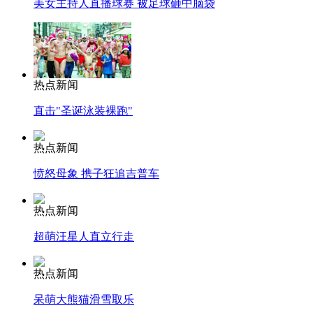
美女主持人直播球赛 被足球砸中脑袋
热点新闻
直击"圣诞泳装裸跑"
热点新闻
愤怒母象 携子狂追吉普车
热点新闻
超萌汪星人直立行走
热点新闻
呆萌大熊猫滑雪取乐