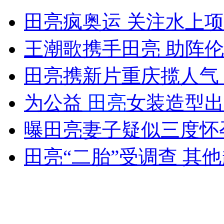
美选举日多地投票站出现混乱局面
田亮疯奥运 关注水上
山西运城恶犬咬伤多人 警民合力深夜将其击毙
王潮歌携手田亮 助阵
田亮携新片重庆揽人气
女孩北京地铁殴打老人 痛下狠手拳打脚踢
为公益
田亮
女装造型出
曝田亮妻子疑似三度怀孕
无痛分娩是否安全 医生回应
田亮“二胎”受调查 其
外交部：反对强权政治霸凌主义
外交部：有关国家言论片面不公正