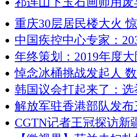
祁连山下玉石画师用废
重庆30层居民楼大火
中国疾控中心专家：203
年终策划：2019年度大陆
悼念冰桶挑战发起人 数百
韩国议会打起来了：选举
解放军驻香港部队发布三
CGTN记者王冠探访新疆