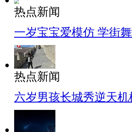
热点新闻
一岁宝宝爱模仿 学街
热点新闻
六岁男孩长城秀逆天机