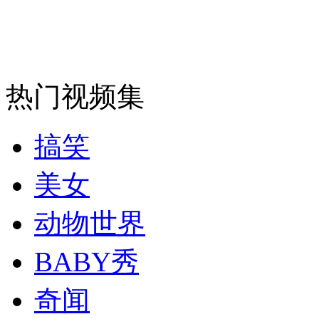
安徽一实载49人客车翻车
热门视频集
走！跟着总书记去植树
搞笑
消防员救轻生者
花炮节热闹非凡
减压"枕头大战"
美女
动物世界
纽约上演“枕头大战”
BABY秀
奇闻
司机酒驾遇交警 急速倒车逃窜