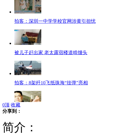
拍客：深圳一中学学校官网涉黄引担忧
被儿子赶出家 老太露宿楼道啃馒头
拍客：8架歼10飞抵珠海“挂弹”亮相
0
顶
收藏
分享到：
拍客：牛人徒手60秒可打开50多支针剂
简介：