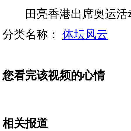
田亮香港出席奥运活动
拍客：山村女教师养猪13年培养百位孩子
分类名称：
体坛风云
拍客：自行车达人一次飞跃四个人
您看完该视频的心情
“最牛”公厕配空调电视沙发母婴室
中国空军新型战机亮相珠海航展览
相关报道