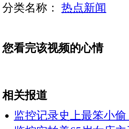
分类名称：
热点新闻
实拍小伙网吧脱鞋遭人殴打
您看完该视频的心情
醉汉奥运赛场扔酒瓶 被柔道女暴打
老人98岁当博士 100岁当作家
相关报道
山西运城恶犬咬伤多人 警民合力深夜将其击毙
监控记录史上最笨小偷