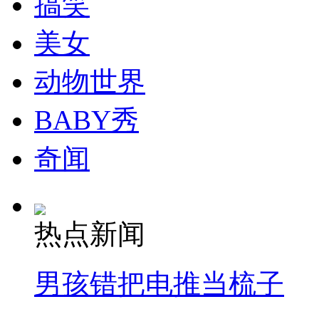
搞笑
走！跟着总书记去植树
美女
消防员救轻生者
花炮节热闹非凡
减压"枕头大战"
动物世界
BABY秀
纽约上演“枕头大战”
奇闻
司机酒驾遇交警 急速倒车逃窜
热点新闻
男孩错把电推当梳子