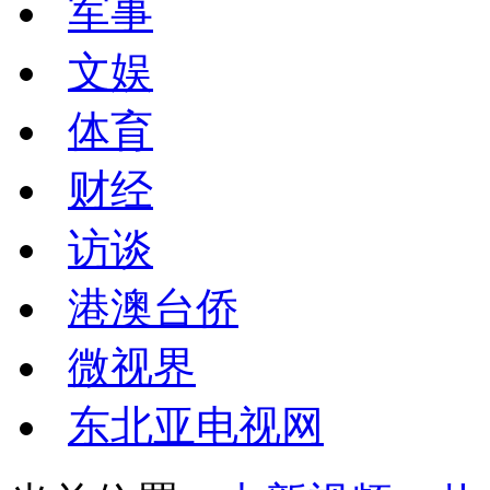
军事
文娱
体育
财经
访谈
港澳台侨
微视界
东北亚电视网