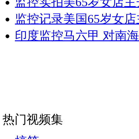
监控实拍美65岁女店
女孩北京地铁殴打老人 痛下狠手拳打脚踢
监控记录美国65岁女
无痛分娩是否安全 医生回应
印度监控马六甲 对南
外交部：反对强权政治霸凌主义
外交部：有关国家言论片面不公正
安徽一实载49人客车翻车
热门视频集