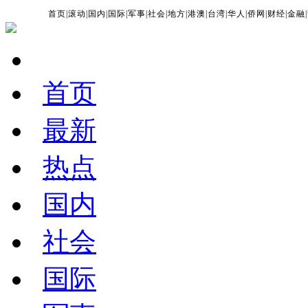
首页
|
滚动
|
国内
|
国际
|
军事
|
社会
|
地方
|
港澳
|
台湾
|
华人
|
侨网
|
财经
|
金融
|
首页
最新
热点
国内
社会
国际