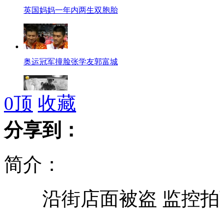
英国妈妈一年内两生双胞胎
奥运冠军撞脸张学友郭富城
0
顶
收藏
盖州小伙回家探亲连救500人
分享到：
简介：
叙总理被解职 已叛逃至约旦
沿街店面被盗 监控拍下
巴拉圭标枪美女靠走秀筹集经费