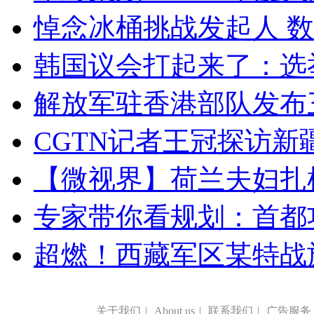
悼念冰桶挑战发起人 数百
韩国议会打起来了：选举
解放军驻香港部队发布三
CGTN记者王冠探访新疆
【微视界】荷兰夫妇扎根青
专家带你看规划：首都功
超燃！西藏军区某特战
关于我们
|
About us
|
联系我们
|
广告服务