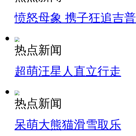
愤怒母象 携子狂追吉
热点新闻
超萌汪星人直立行走
热点新闻
呆萌大熊猫滑雪取乐