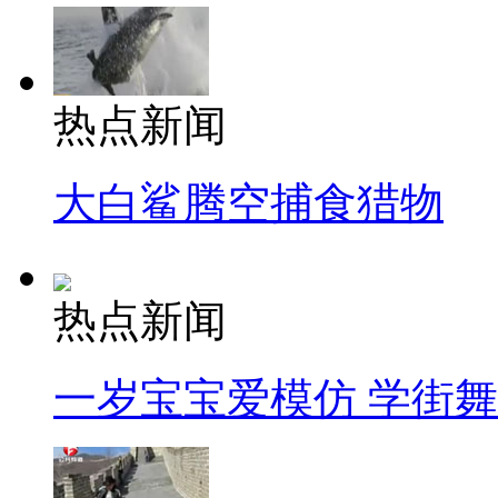
热点新闻
大白鲨腾空捕食猎物
热点新闻
一岁宝宝爱模仿 学街