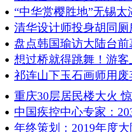
“中华赏樱胜地”无锡
清华设计师投身胡同厕
盘点韩国瑜访大陆台前
想过桥就得跳舞！游客
祁连山下玉石画师用废
重庆30层居民楼大火
中国疾控中心专家：203
年终策划：2019年度大陆