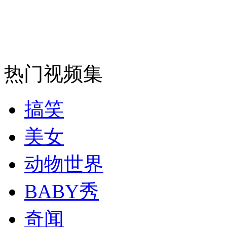
两男子为上网先献血浆后盗窃
山西运城恶犬咬伤多人 警民合力深夜将其击毙
热门视频集
女孩北京地铁殴打老人 痛下狠手拳打脚踢
搞笑
无痛分娩是否安全 医生回应
美女
动物世界
外交部：反对强权政治霸凌主义
BABY秀
外交部：有关国家言论片面不公正
奇闻