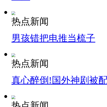
安徽一实载49人客车翻车
热点新闻
男孩错把电推当梳子
走！跟着总书记去植树
消防员救轻生者
花炮节热闹非凡
减压"枕头大战"
热点新闻
真心醉倒!国外神剧被
纽约上演“枕头大战”
司机酒驾遇交警 急速倒车逃窜
热点新闻