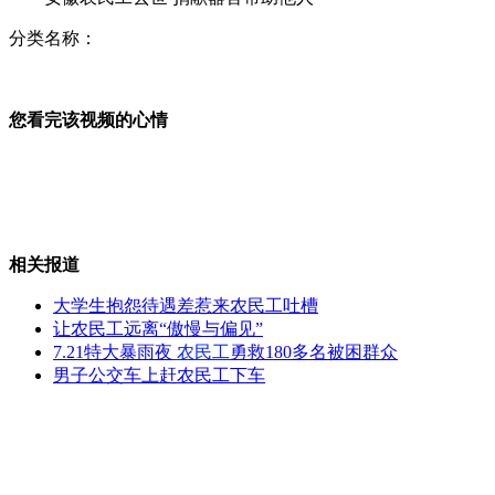
分类名称：
警方通报510巧家爆炸案侦破结果
您看完该视频的心情
山东淄博：一家三代同一天生日
相关报道
鳄鱼当宠物卖 店主称长大后可做皮包
大学生抱怨待遇差惹来农民工吐槽
让农民工远离“傲慢与偏见”
7.21特大暴雨夜
农民工
勇救180多名被困群众
男子公交车上赶农民工下车
梁静茹为李宗伟加油被网友误会