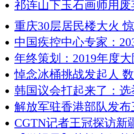
祁连山下玉石画师用废
重庆30层居民楼大火
中国疾控中心专家：203
年终策划：2019年度大陆
悼念冰桶挑战发起人 数百
韩国议会打起来了：选举
解放军驻香港部队发布三
CGTN记者王冠探访新疆