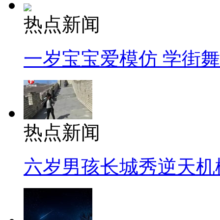
热点新闻
一岁宝宝爱模仿 学街
热点新闻
六岁男孩长城秀逆天机