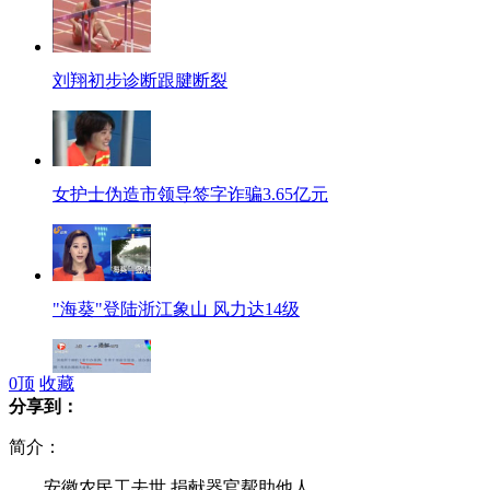
刘翔初步诊断跟腱断裂
女护士伪造市领导签字诈骗3.65亿元
"海葵"登陆浙江象山 风力达14级
0
顶
收藏
分享到：
工商所因职工办喜酒停止办公1天
简介：
安徽农民工去世 捐献器官帮助他人