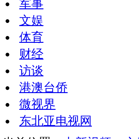
军事
文娱
体育
财经
访谈
港澳台侨
微视界
东北亚电视网