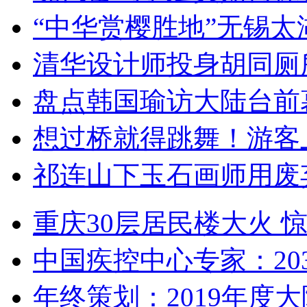
“中华赏樱胜地”无锡
清华设计师投身胡同厕
盘点韩国瑜访大陆台前
想过桥就得跳舞！游客
祁连山下玉石画师用废
重庆30层居民楼大火
中国疾控中心专家：203
年终策划：2019年度大陆