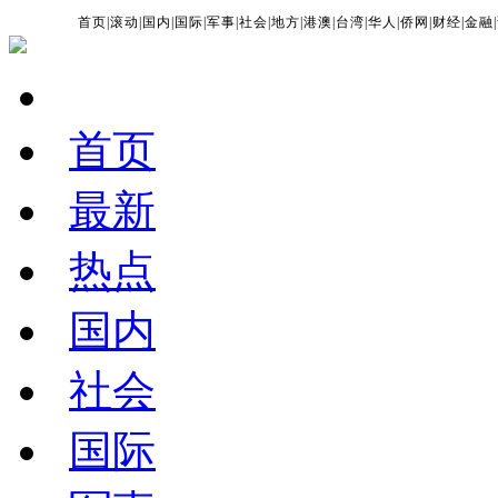
首页
|
滚动
|
国内
|
国际
|
军事
|
社会
|
地方
|
港澳
|
台湾
|
华人
|
侨网
|
财经
|
金融
|
首页
最新
热点
国内
社会
国际