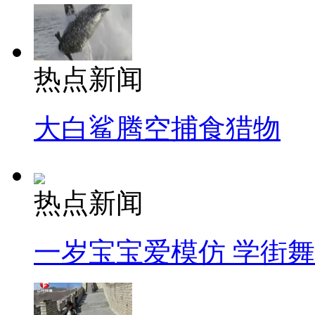
热点新闻
大白鲨腾空捕食猎物
热点新闻
一岁宝宝爱模仿 学街