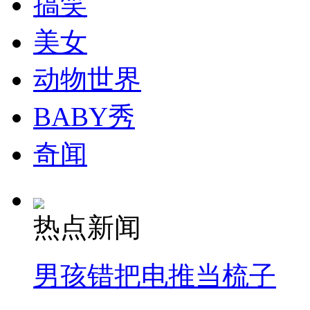
搞笑
走！跟着总书记去植树
美女
消防员救轻生者
花炮节热闹非凡
减压"枕头大战"
动物世界
BABY秀
纽约上演“枕头大战”
奇闻
司机酒驾遇交警 急速倒车逃窜
热点新闻
男孩错把电推当梳子