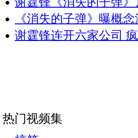
谢霆锋《消失的子弹》
女孩北京地铁殴打老人 痛下狠手拳打脚踢
《消失的子弹》曝概念
无痛分娩是否安全 医生回应
谢霆锋连开六家公司 
外交部：反对强权政治霸凌主义
外交部：有关国家言论片面不公正
安徽一实载49人客车翻车
热门视频集