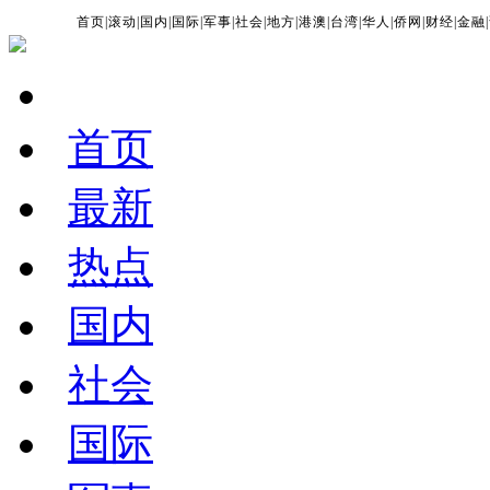
首页
|
滚动
|
国内
|
国际
|
军事
|
社会
|
地方
|
港澳
|
台湾
|
华人
|
侨网
|
财经
|
金融
|
首页
最新
热点
国内
社会
国际