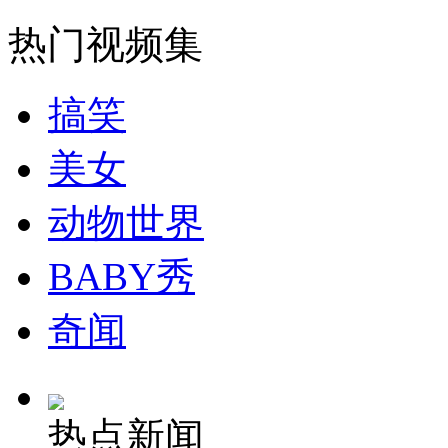
走！跟着总书记去植树
热门视频集
消防员救轻生者
花炮节热闹非凡
减压"枕头大战"
搞笑
美女
纽约上演“枕头大战”
动物世界
司机酒驾遇交警 急速倒车逃窜
BABY秀
奇闻
热点新闻