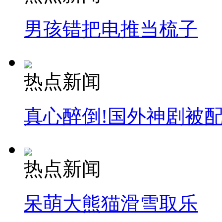
男孩错把电推当梳子
热点新闻
真心醉倒!国外神剧被
热点新闻
呆萌大熊猫滑雪取乐