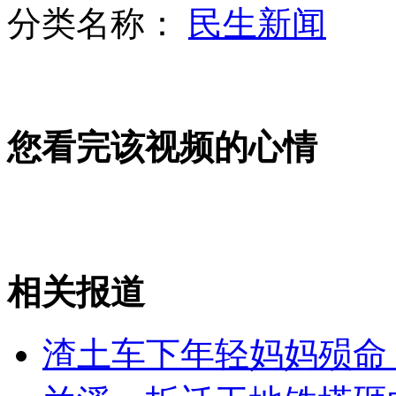
分类名称：
民生新闻
“国酒茅台”商标遭强烈抵制
您看完该视频的心情
刘翔初步诊断跟腱断裂
女护士伪造市领导签字诈骗3.65亿元
相关报道
山西运城恶犬咬伤多人 警民合力深夜将其击毙
渣土车下年轻妈妈殒命