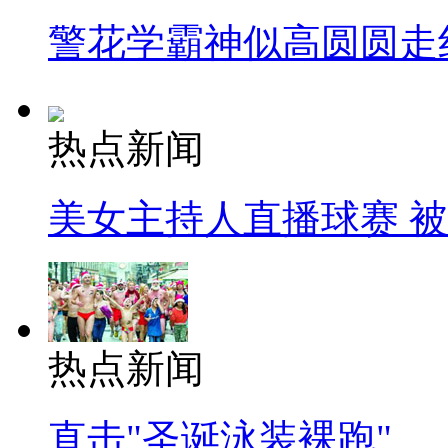
警花学霸神似高圆圆走
热点新闻
美女主持人直播球赛 
热点新闻
直击"圣诞泳装裸跑"