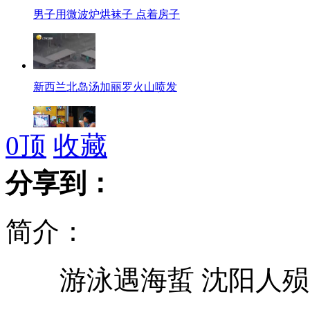
男子用微波炉烘袜子 点着房子
新西兰北岛汤加丽罗火山喷发
0
顶
收藏
美女邻居半夜敲门 原来为了唠孙杨
分享到：
简介：
监拍上海保安勇救落水少年
游泳遇海蜇 沈阳人殒
医生诊断 确认刘翔右脚跟腱断裂