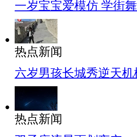
一岁宝宝爱模仿 学街
热点新闻
六岁男孩长城秀逆天机
热点新闻