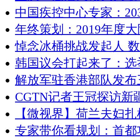
中国疾控中心专家：203
年终策划：2019年度大陆
悼念冰桶挑战发起人 数百
韩国议会打起来了：选举
解放军驻香港部队发布三
CGTN记者王冠探访新疆
【微视界】荷兰夫妇扎根青
专家带你看规划：首都功