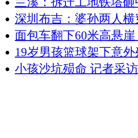
兰溪：拆迁工地铁塔砸
女孩北京地铁殴打老人 痛下狠手拳打脚踢
深圳布吉：婆孙两人横
无痛分娩是否安全 医生回应
面包车翻下60米高悬崖
19岁男孩篮球架下意外
外交部：反对强权政治霸凌主义
小孩沙坑殒命 记者采访
外交部：有关国家言论片面不公正
安徽一实载49人客车翻车