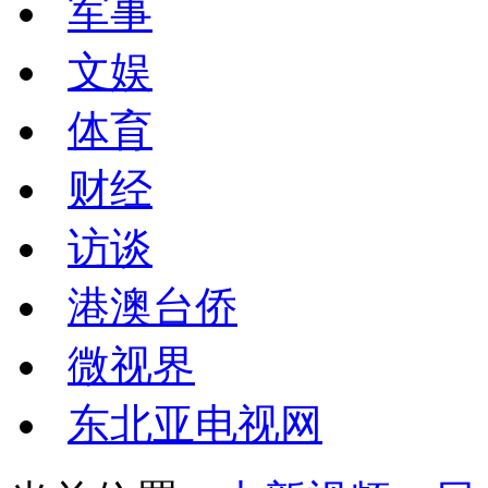
军事
文娱
体育
财经
访谈
港澳台侨
微视界
东北亚电视网