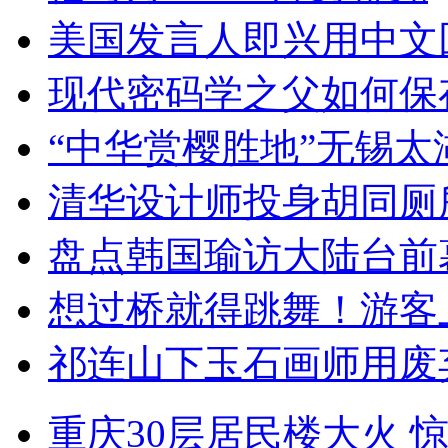
美国发言人即兴用中文
现代密码学之父如何保
“中华赏樱胜地”无锡
清华设计师投身胡同厕
盘点韩国瑜访大陆台前
想过桥就得跳舞！游客
祁连山下玉石画师用废
重庆30层居民楼大火