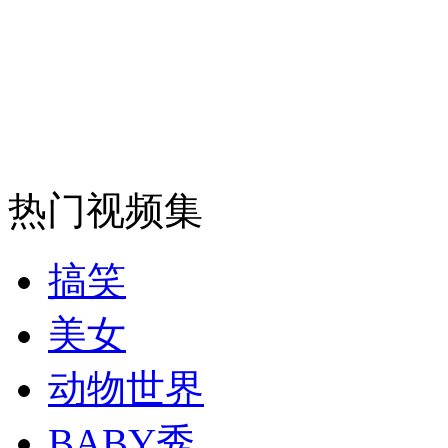
安徽一实载49人客车翻车
走！跟着总书记去植树
热门视频集
消防员救轻生者
花炮节热闹非凡
减压"枕头大战"
搞笑
美女
纽约上演“枕头大战”
动物世界
司机酒驾遇交警 急速倒车逃窜
BABY秀