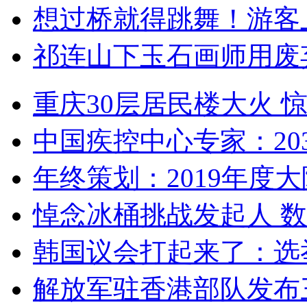
想过桥就得跳舞！游客
祁连山下玉石画师用废
重庆30层居民楼大火
中国疾控中心专家：203
年终策划：2019年度大陆
悼念冰桶挑战发起人 数百
韩国议会打起来了：选举
解放军驻香港部队发布三