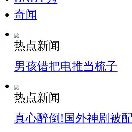
奇闻
热点新闻
男孩错把电推当梳子
热点新闻
真心醉倒!国外神剧被