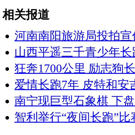
“海葵”致浙江上海紧急转移179.8万人
相关报道
山西运城恶犬咬伤多人 警民合力深夜将其击毙
河南南阳旅游局投拍宣
山西平遥三千青少年长
女孩北京地铁殴打老人 痛下狠手拳打脚踢
狂奔1700公里 励志狗
无痛分娩是否安全 医生回应
爱情长跑7年 皮特和安
南宁现巨型石象棋 下
外交部：反对强权政治霸凌主义
智利举行“夜间长跑”
外交部：有关国家言论片面不公正