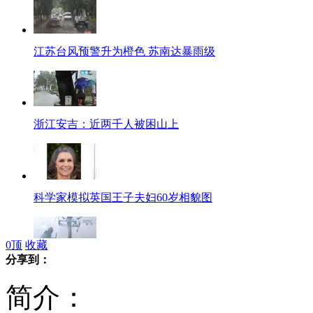
江苏台风预警升为橙色 苏南达暴雨级
浙江安吉：近两千人被困山上
科学家模拟英国王子夫妇60岁相貌图
0
顶
收藏
分享到：
浙江象山：电力系统瘫痪 冒雨抢修
简介：