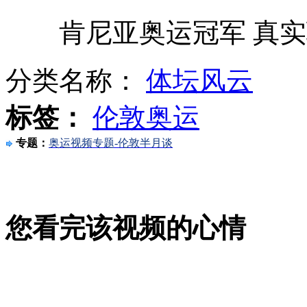
肯尼亚奥运冠军 真实
中国人均预期寿命 20年增长近5岁
分类名称：
体坛风云
林丹让王菲不淡定
标签：
伦敦奥运
专题：
奥运视频专题-伦敦半月谈
"海葵"致上海345架次航班被取消
您看完该视频的心情
江苏太仓：浪大雨急 江面风力超十级