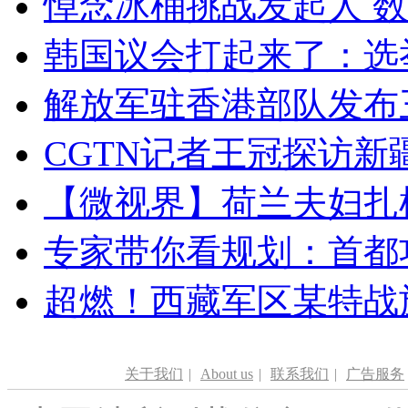
悼念冰桶挑战发起人 数百
韩国议会打起来了：选举
解放军驻香港部队发布三
CGTN记者王冠探访新疆
【微视界】荷兰夫妇扎根青
专家带你看规划：首都功
超燃！西藏军区某特战
关于我们
|
About us
|
联系我们
|
广告服务