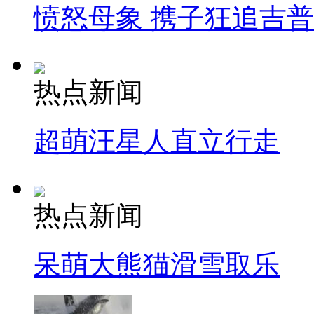
愤怒母象 携子狂追吉
热点新闻
超萌汪星人直立行走
热点新闻
呆萌大熊猫滑雪取乐