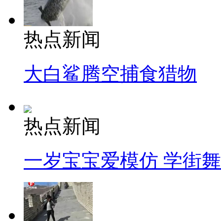
热点新闻
大白鲨腾空捕食猎物
热点新闻
一岁宝宝爱模仿 学街