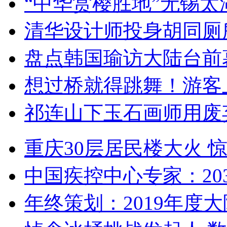
“中华赏樱胜地”无锡
清华设计师投身胡同厕
盘点韩国瑜访大陆台前
想过桥就得跳舞！游客
祁连山下玉石画师用废
重庆30层居民楼大火
中国疾控中心专家：203
年终策划：2019年度大陆