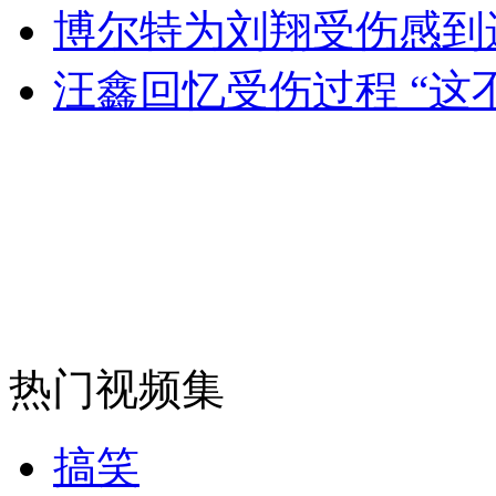
博尔特为刘翔受伤感到遗
女孩北京地铁殴打老人 痛下狠手拳打脚踢
汪鑫回忆受伤过程 “这
无痛分娩是否安全 医生回应
外交部：反对强权政治霸凌主义
外交部：有关国家言论片面不公正
热门视频集
安徽一实载49人客车翻车
搞笑