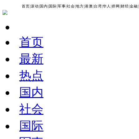
首页
|
滚动
|
国内
|
国际
|
军事
|
社会
|
地方
|
港澳
|
台湾
|
华人
|
侨网
|
财经
|
金融
|
首页
最新
热点
国内
社会
国际