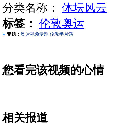
分类名称：
体坛风云
标签：
伦敦奥运
男排选手发球超有力 直接打到裁判席
专题：
奥运视频专题-伦敦半月谈
奥运场馆附近居民为奥运无奈搬迁
您看完该视频的心情
国外记者高度评价刘翔：“很难过 他是如此伟大”
山西运城恶犬咬伤多人 警民合力深夜将其击毙
相关报道