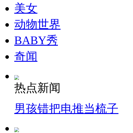
走！跟着总书记去植树
美女
动物世界
消防员救轻生者
花炮节热闹非凡
减压"枕头大战"
BABY秀
奇闻
纽约上演“枕头大战”
司机酒驾遇交警 急速倒车逃窜
热点新闻
男孩错把电推当梳子