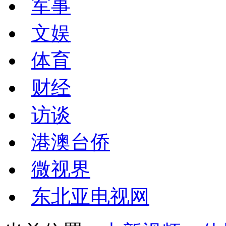
军事
文娱
体育
财经
访谈
港澳台侨
微视界
东北亚电视网