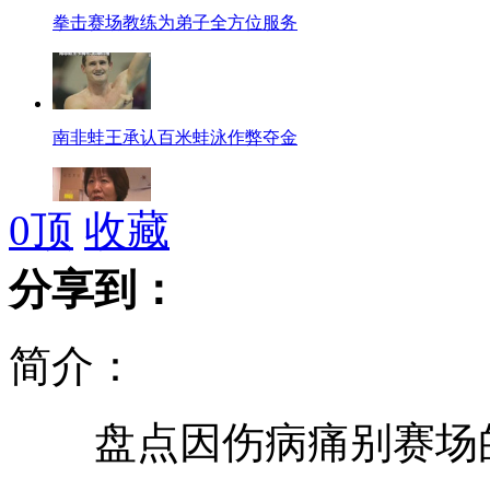
拳击赛场教练为弟子全方位服务
南非蛙王承认百米蛙泳作弊夺金
0
顶
收藏
郎平李宁谈刘翔退赛："他很不容易"
分享到：
简介：
海葵登陆 厂房倒塌面目全非
盘点因伤病痛别赛场
刘翔伤退：“震惊一个国家 寂静一个体育场”