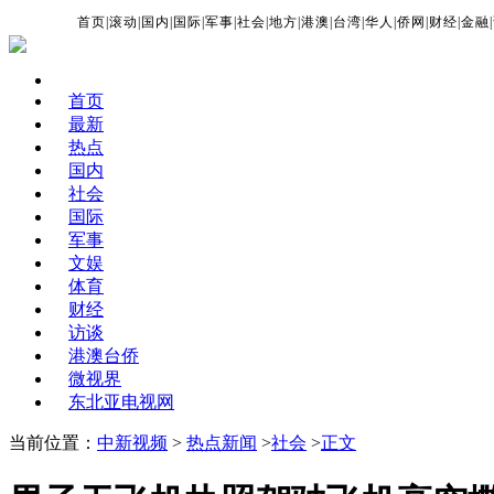
首页
|
滚动
|
国内
|
国际
|
军事
|
社会
|
地方
|
港澳
|
台湾
|
华人
|
侨网
|
财经
|
金融
|
首页
最新
热点
国内
社会
国际
军事
文娱
体育
财经
访谈
港澳台侨
微视界
东北亚电视网
当前位置：
中新视频
>
热点新闻
>
社会
>
正文