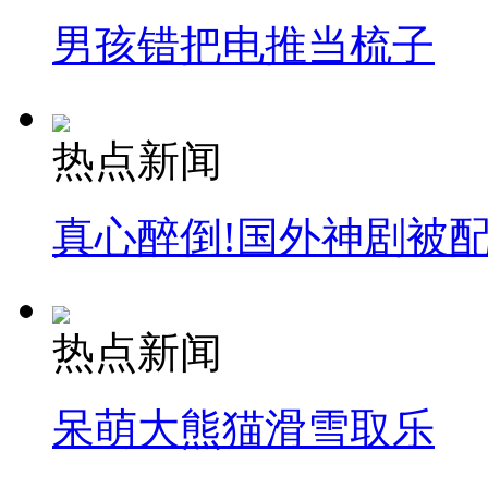
男孩错把电推当梳子
热点新闻
真心醉倒!国外神剧被
热点新闻
呆萌大熊猫滑雪取乐