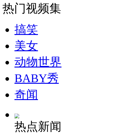
热门视频集
安徽一实载49人客车翻车
搞笑
美女
走！跟着总书记去植树
动物世界
消防员救轻生者
花炮节热闹非凡
减压"枕头大战"
BABY秀
奇闻
纽约上演“枕头大战”
热点新闻
司机酒驾遇交警 急速倒车逃窜