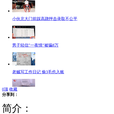
小伙北大门前踩高跷抨击录取不公平
男子轻信"一夜情"被骗8万
老贼写工作日记 偷3毛也入账
0
顶
收藏
分享到：
上海一货车被风掀翻 被困人员获救
简介：