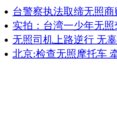
刘翔回驻地途中流泪与父亲通话
台警察执法取缔无照商
山西运城恶犬咬伤多人 警民合力深夜将其击毙
实拍：台湾一少年无照
无照司机上路逆行 无
女孩北京地铁殴打老人 痛下狠手拳打脚踢
北京:检查无照摩托车 
无痛分娩是否安全 医生回应
外交部：反对强权政治霸凌主义
外交部：有关国家言论片面不公正