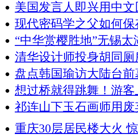
美国发言人即兴用中文
现代密码学之父如何保
“中华赏樱胜地”无锡
清华设计师投身胡同厕
盘点韩国瑜访大陆台前
想过桥就得跳舞！游客
祁连山下玉石画师用废
重庆30层居民楼大火