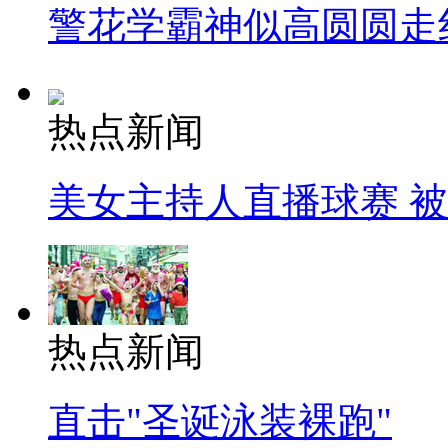
警花学霸神似高圆圆走
热点新闻
美女主持人直播球赛 
热点新闻
直击"圣诞泳装裸跑"