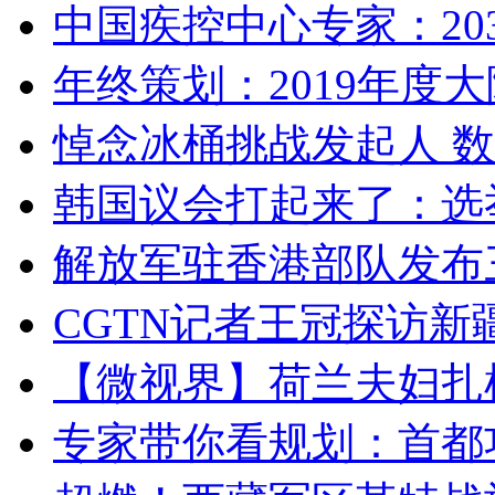
中国疾控中心专家：203
年终策划：2019年度大陆
悼念冰桶挑战发起人 数百
韩国议会打起来了：选举
解放军驻香港部队发布三
CGTN记者王冠探访新疆
【微视界】荷兰夫妇扎根青
专家带你看规划：首都功