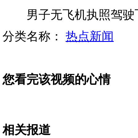
男子无飞机执照驾驶飞
男女互相掩护 偷走店主六万三
分类名称：
热点新闻
女篮微笑迎接告别 苗立杰“真的老了累了”
您看完该视频的心情
女排无缘四强 惠若琪失声痛哭
男子遭洪水卷走讲述漂流3个小时经历
相关报道