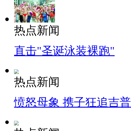
热点新闻
直击"圣诞泳装裸跑"
热点新闻
愤怒母象 携子狂追吉