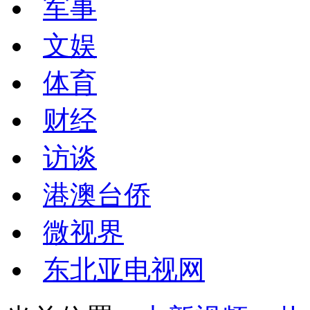
军事
文娱
体育
财经
访谈
港澳台侨
微视界
东北亚电视网