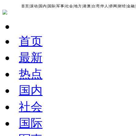
首页
|
滚动
|
国内
|
国际
|
军事
|
社会
|
地方
|
港澳
|
台湾
|
华人
|
侨网
|
财经
|
金融
|
首页
最新
热点
国内
社会
国际