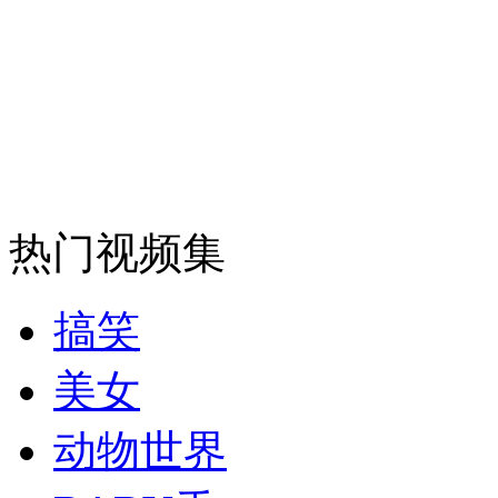
走！跟着总书记去植树
消防员救轻生者
花炮节热闹非凡
减压"枕头大战"
纽约上演“枕头大战”
热门视频集
司机酒驾遇交警 急速倒车逃窜
搞笑
美女
动物世界