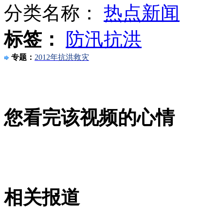
分类名称：
热点新闻
标签：
防汛抗洪
“撑杆女皇”准备休产假
专题：
2012年抗洪救灾
刘亦菲孙菲菲 韩国人眼中的中国美女
您看完该视频的心情
孕妇乘车无人理 另一孕妇无奈让座
山西运城恶犬咬伤多人 警民合力深夜将其击毙
相关报道