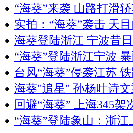
“海葵”来袭 山路打滑
女孩北京地铁殴打老人 痛下狠手拳打脚踢
实拍：“海葵”袭击 天
无痛分娩是否安全 医生回应
海葵登陆浙江 宁波昔
外交部：反对强权政治霸凌主义
“海葵”登陆浙江宁波 
台风“海葵”侵袭江苏 
外交部：有关国家言论片面不公正
海葵"追星" 孙杨叶诗
回避“海葵” 上海345
安徽一实载49人客车翻车
“海葵”登陆象山：浙江上