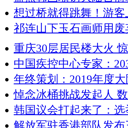
想过桥就得跳舞！游客
祁连山下玉石画师用废
重庆30层居民楼大火
中国疾控中心专家：203
年终策划：2019年度大陆
悼念冰桶挑战发起人 数百
韩国议会打起来了：选举
解放军驻香港部队发布三