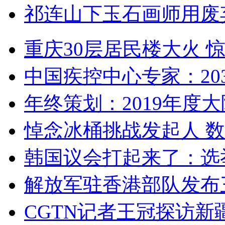
祁连山下玉石画师用废
重庆30层居民楼大火
中国疾控中心专家：203
年终策划：2019年度大陆
悼念冰桶挑战发起人 数百
韩国议会打起来了：选举
解放军驻香港部队发布三
CGTN记者王冠探访新疆