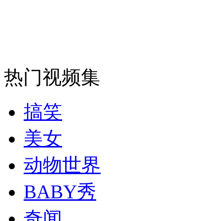
安徽一实载49人客车翻车
热门视频集
走！跟着总书记去植树
搞笑
消防员救轻生者
花炮节热闹非凡
减压"枕头大战"
美女
动物世界
纽约上演“枕头大战”
BABY秀
司机酒驾遇交警 急速倒车逃窜
奇闻