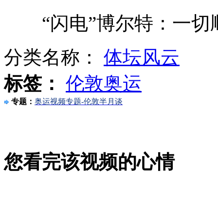
中国自行车队再次致信国际自盟
“闪电”博尔特：一切顺
分类名称：
体坛风云
刘翔父母到医院看望"他心情好多了"
标签：
伦敦奥运
专题：
奥运视频专题-伦敦半月谈
秦岭脚下41栋违建别墅被拆除
您看完该视频的心情
“好奇”号发回首张陨石坑全景照片
刘翔妈妈：希望儿子能找个女友成家