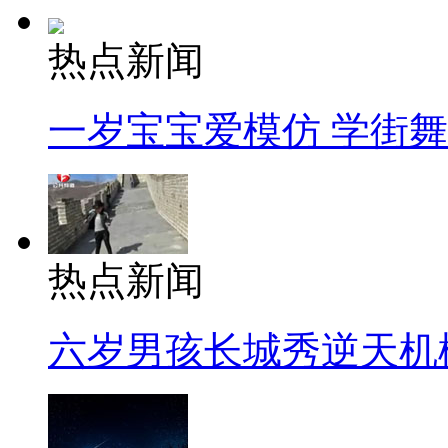
热点新闻
一岁宝宝爱模仿 学街
热点新闻
六岁男孩长城秀逆天机