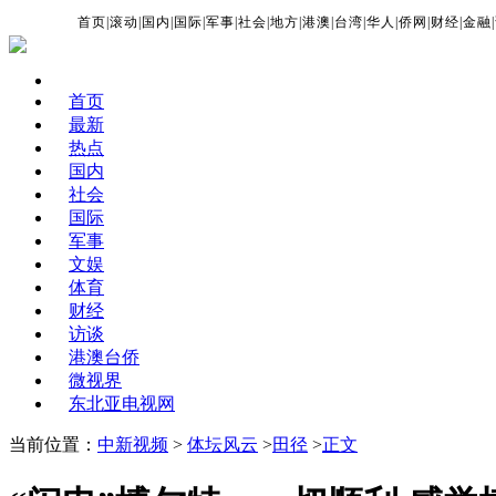
首页
|
滚动
|
国内
|
国际
|
军事
|
社会
|
地方
|
港澳
|
台湾
|
华人
|
侨网
|
财经
|
金融
|
首页
最新
热点
国内
社会
国际
军事
文娱
体育
财经
访谈
港澳台侨
微视界
东北亚电视网
当前位置：
中新视频
>
体坛风云
>
田径
>
正文