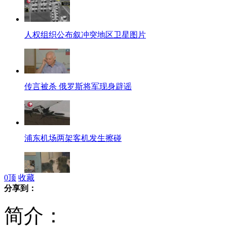
人权组织公布叙冲突地区卫星图片
传言被杀 俄罗斯将军现身辟谣
浦东机场两架客机发生擦碰
0
顶
收藏
分享到：
迪拜建宠物“托儿所”
简介：