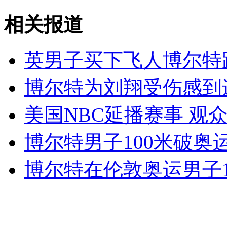
相关报道
山西运城恶犬咬伤多人 警民合力深夜将其击毙
英男子买下飞人博尔特跑
博尔特为刘翔受伤感到遗
女孩北京地铁殴打老人 痛下狠手拳打脚踢
美国NBC延播赛事 观
无痛分娩是否安全 医生回应
博尔特男子100米破奥
外交部：反对强权政治霸凌主义
博尔特在伦敦奥运男子1
外交部：有关国家言论片面不公正