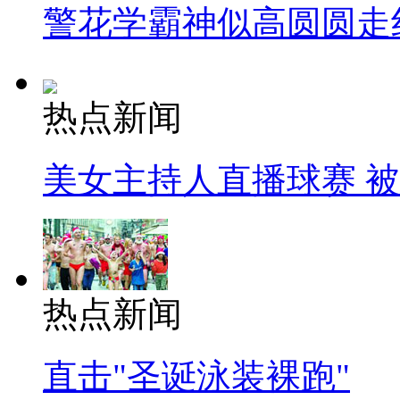
警花学霸神似高圆圆走
热点新闻
美女主持人直播球赛 
热点新闻
直击"圣诞泳装裸跑"