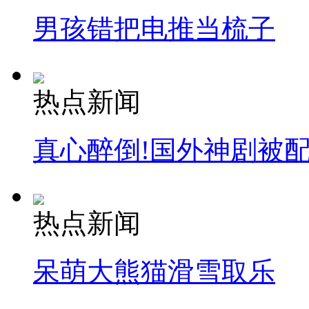
男孩错把电推当梳子
热点新闻
真心醉倒!国外神剧被
热点新闻
呆萌大熊猫滑雪取乐