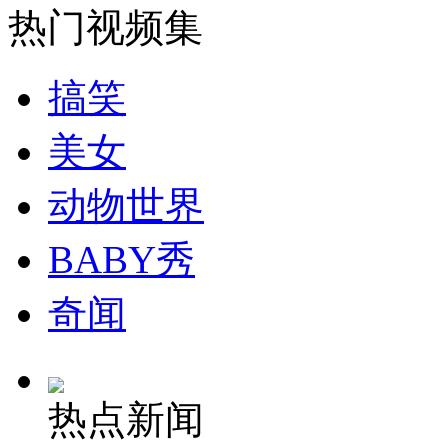
热门视频集
安徽一实载49人客车翻车
搞笑
美女
走！跟着总书记去植树
动物世界
消防员救轻生者
花炮节热闹非凡
减压"枕头大战"
BABY秀
奇闻
纽约上演“枕头大战”
热点新闻
司机酒驾遇交警 急速倒车逃窜