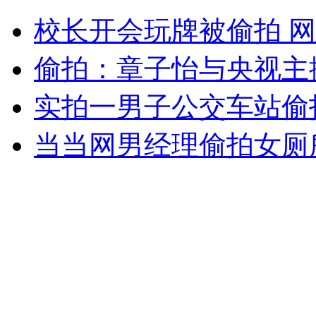
刘欢模仿童男演唱神曲《喂鸡》
校长开会玩牌被偷拍 网
山西运城恶犬咬伤多人 警民合力深夜将其击毙
偷拍：章子怡与央视主
实拍一男子公交车站偷
女孩北京地铁殴打老人 痛下狠手拳打脚踢
当当网男经理偷拍女厕
无痛分娩是否安全 医生回应
外交部：反对强权政治霸凌主义
外交部：有关国家言论片面不公正