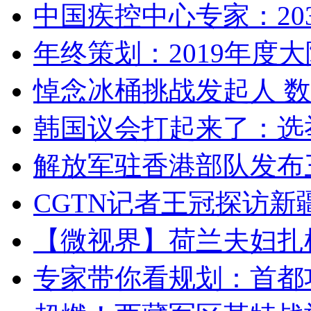
中国疾控中心专家：203
年终策划：2019年度大陆
悼念冰桶挑战发起人 数百
韩国议会打起来了：选举
解放军驻香港部队发布三
CGTN记者王冠探访新疆
【微视界】荷兰夫妇扎根青
专家带你看规划：首都功