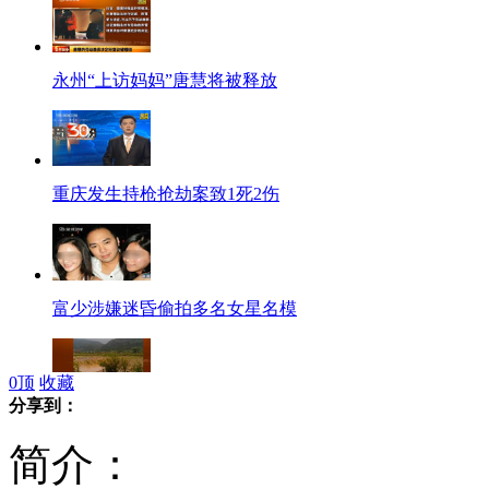
永州“上访妈妈”唐慧将被释放
重庆发生持枪抢劫案致1死2伤
富少涉嫌迷昏偷拍多名女星名模
0
顶
收藏
分享到：
浙江一水库垮坝致10人死亡
简介：