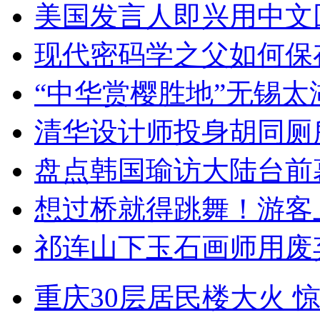
美国发言人即兴用中文
现代密码学之父如何保
“中华赏樱胜地”无锡
清华设计师投身胡同厕
盘点韩国瑜访大陆台前
想过桥就得跳舞！游客
祁连山下玉石画师用废
重庆30层居民楼大火