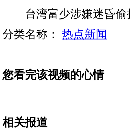
台湾富少涉嫌迷昏偷拍
面对感情传言 孙杨称谣言止于智者
分类名称：
热点新闻
曝哈里王子与女奥运冠军约会
您看完该视频的心情
实拍特警飞身一跳 救下楼顶男子
赌场竟然伪装成自助银行
相关报道