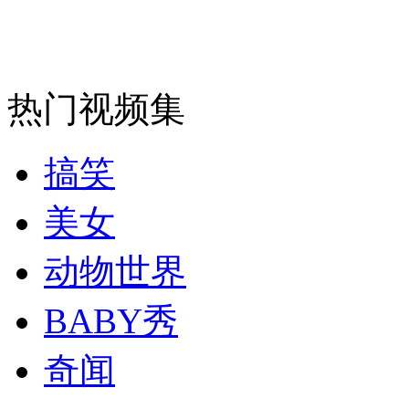
走！跟着总书记去植树
消防员救轻生者
花炮节热闹非凡
减压"枕头大战"
热门视频集
搞笑
纽约上演“枕头大战”
美女
司机酒驾遇交警 急速倒车逃窜
动物世界
BABY秀
奇闻