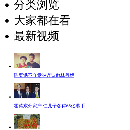
分类浏览
大家都在看
最新视频
陈奕迅不介意被误认做林丹妈
霍英东分家产 仨儿子各得65亿港币