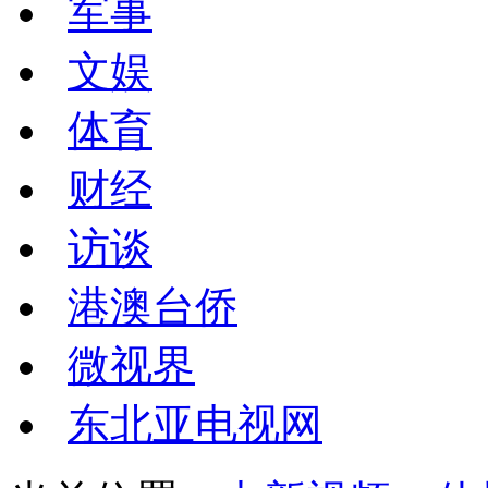
军事
文娱
体育
财经
访谈
港澳台侨
微视界
东北亚电视网