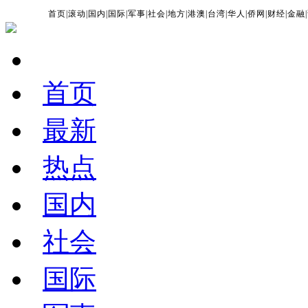
首页
|
滚动
|
国内
|
国际
|
军事
|
社会
|
地方
|
港澳
|
台湾
|
华人
|
侨网
|
财经
|
金融
|
首页
最新
热点
国内
社会
国际