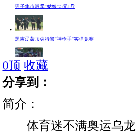
男子集市叫卖"姑娘":5元1斤
黑吉辽蒙顶尖特警"神枪手"实弹竞赛
0
顶
收藏
海葵致景德镇暴雨 "瓷都"变泽国
分享到：
简介：
神奇壮医:看眼识病 针挑缓解病情
体育迷不满奥运乌龙 
油价每升涨0.3元 上海加油站排长龙