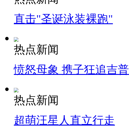
直击"圣诞泳装裸跑"
热点新闻
愤怒母象 携子狂追吉
热点新闻
超萌汪星人直立行走