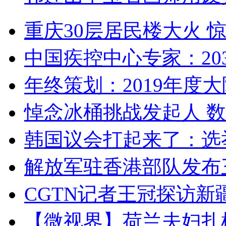
重庆30层居民楼大火
中国疾控中心专家：203
年终策划：2019年度大陆
悼念冰桶挑战发起人 数百
韩国议会打起来了：选举
解放军驻香港部队发布三
CGTN记者王冠探访新疆
【微视界】荷兰夫妇扎根青