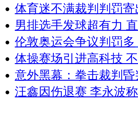
体育迷不满裁判判罚寄
女孩北京地铁殴打老人 痛下狠手拳打脚踢
男排选手发球超有力 
无痛分娩是否安全 医生回应
伦敦奥运会争议判罚多
外交部：反对强权政治霸凌主义
体操赛场引进高科技 
意外黑幕：拳击裁判昏
外交部：有关国家言论片面不公正
汪鑫因伤退赛 李永波称
安徽一实载49人客车翻车