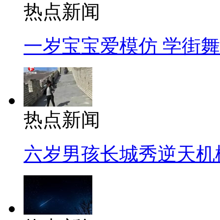
热点新闻
一岁宝宝爱模仿 学街
热点新闻
六岁男孩长城秀逆天机