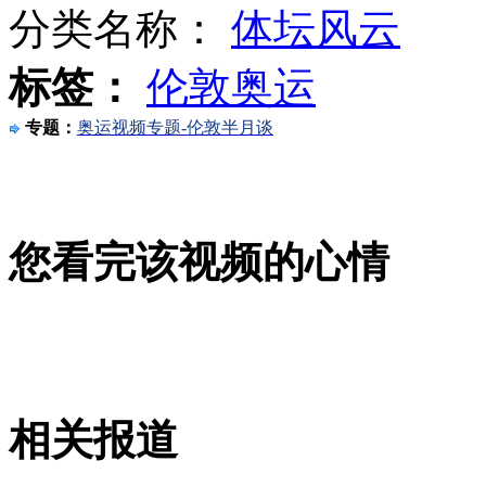
分类名称：
体坛风云
标签：
伦敦奥运
警方鉴定称艳照非县委书记
专题：
奥运视频专题-伦敦半月谈
女子扛巨蟒海边戏水吓跑游客
您看完该视频的心情
男子瘫痪被同居女友撵下楼
山西运城恶犬咬伤多人 警民合力深夜将其击毙
相关报道