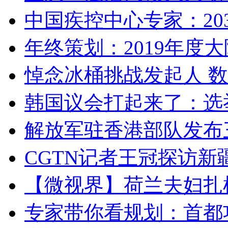
中国疾控中心专家：203
年终策划：2019年度大陆
悼念冰桶挑战发起人 数百
韩国议会打起来了：选举
解放军驻香港部队发布三
CGTN记者王冠探访新疆
【微视界】荷兰夫妇扎根青
专家带你看规划：首都功