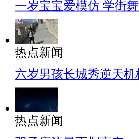
一岁宝宝爱模仿 学街
热点新闻
六岁男孩长城秀逆天机
热点新闻