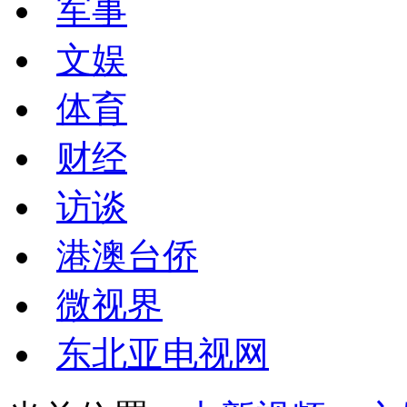
军事
文娱
体育
财经
访谈
港澳台侨
微视界
东北亚电视网