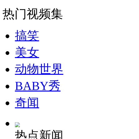
走！跟着总书记去植树
热门视频集
消防员救轻生者
花炮节热闹非凡
减压"枕头大战"
搞笑
美女
纽约上演“枕头大战”
动物世界
司机酒驾遇交警 急速倒车逃窜
BABY秀
奇闻
热点新闻