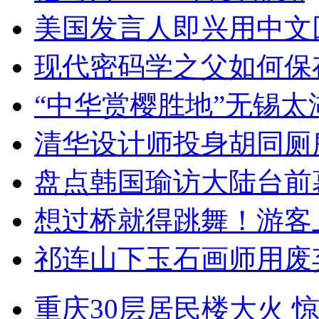
美国发言人即兴用中文
现代密码学之父如何保
“中华赏樱胜地”无锡
清华设计师投身胡同厕
盘点韩国瑜访大陆台前
想过桥就得跳舞！游客
祁连山下玉石画师用废
重庆30层居民楼大火