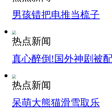
男孩错把电推当梳子
热点新闻
真心醉倒!国外神剧被
热点新闻
呆萌大熊猫滑雪取乐