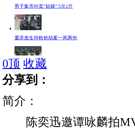
男子集市叫卖"姑娘":5元1斤
重庆发生持枪抢劫案一死两伤
0
顶
收藏
黑吉辽蒙顶尖特警"神枪手"实弹竞赛
分享到：
简介：
海葵致景德镇暴雨 "瓷都"变泽国
陈奕迅邀谭咏麟拍MV 
神奇壮医:看眼识病 针挑缓解病情