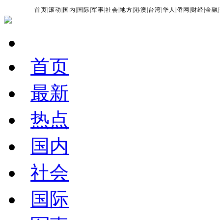
首页
|
滚动
|
国内
|
国际
|
军事
|
社会
|
地方
|
港澳
|
台湾
|
华人
|
侨网
|
财经
|
金融
|
首页
最新
热点
国内
社会
国际