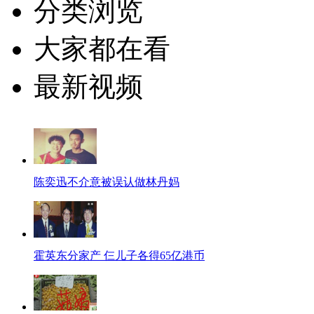
分类浏览
大家都在看
最新视频
陈奕迅不介意被误认做林丹妈
霍英东分家产 仨儿子各得65亿港币