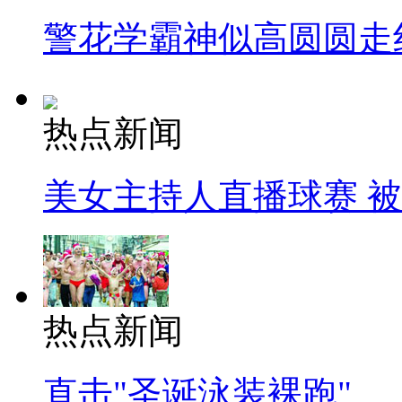
警花学霸神似高圆圆走
热点新闻
美女主持人直播球赛 
热点新闻
直击"圣诞泳装裸跑"