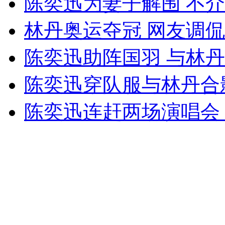
陈奕迅为妻子解围 不
女孩北京地铁殴打老人 痛下狠手拳打脚踢
林丹奥运夺冠 网友调
无痛分娩是否安全 医生回应
陈奕迅助阵国羽 与林
陈奕迅穿队服与林丹合
外交部：反对强权政治霸凌主义
陈奕迅连赶两场演唱会
外交部：有关国家言论片面不公正
安徽一实载49人客车翻车