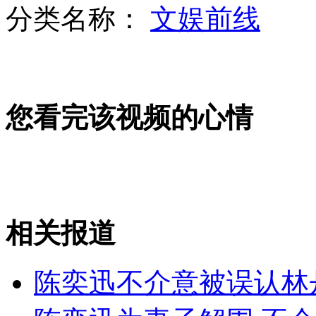
分类名称：
文娱前线
油价每升涨0.3元 上海加油站排长龙
您看完该视频的心情
警方鉴定称艳照非县委书记
女子扛巨蟒海边戏水吓跑游客
相关报道
山西运城恶犬咬伤多人 警民合力深夜将其击毙
陈奕迅不介意被误认林