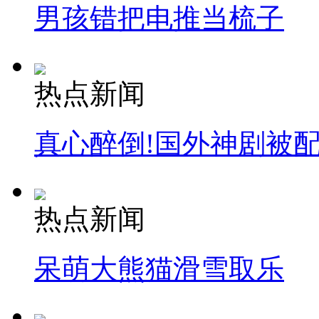
男孩错把电推当梳子
热点新闻
真心醉倒!国外神剧被
热点新闻
呆萌大熊猫滑雪取乐