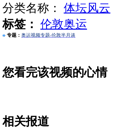
分类名称：
体坛风云
标签：
伦敦奥运
阿联酋购750辆放地雷反伏击全地形车
专题：
奥运视频专题-伦敦半月谈
香港：两款日本婴儿奶粉含碘量低
您看完该视频的心情
焦刘洋：四年痛苦蜕变换强大内心
山西运城恶犬咬伤多人 警民合力深夜将其击毙
相关报道