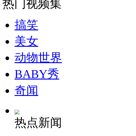
热门视频集
走！跟着总书记去植树
搞笑
消防员救轻生者
花炮节热闹非凡
减压"枕头大战"
美女
动物世界
纽约上演“枕头大战”
BABY秀
司机酒驾遇交警 急速倒车逃窜
奇闻
热点新闻