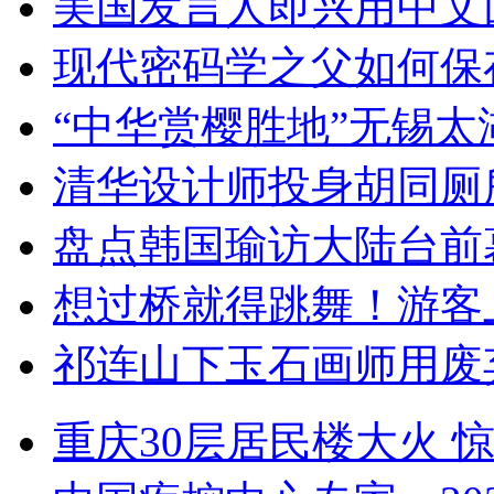
美国发言人即兴用中文
现代密码学之父如何保
“中华赏樱胜地”无锡
清华设计师投身胡同厕
盘点韩国瑜访大陆台前
想过桥就得跳舞！游客
祁连山下玉石画师用废
重庆30层居民楼大火