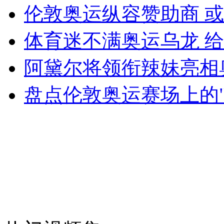
伦敦奥运纵容赞助商 
女孩北京地铁殴打老人 痛下狠手拳打脚踢
体育迷不满奥运乌龙 
无痛分娩是否安全 医生回应
阿黛尔将领衔辣妹亮相
外交部：反对强权政治霸凌主义
盘点伦敦奥运赛场上的"
外交部：有关国家言论片面不公正
安徽一实载49人客车翻车