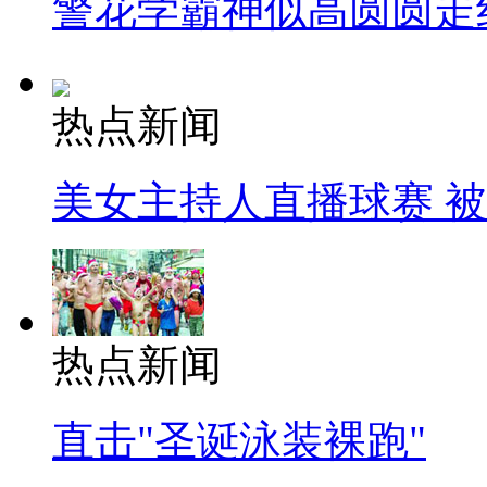
警花学霸神似高圆圆走
热点新闻
美女主持人直播球赛 
热点新闻
直击"圣诞泳装裸跑"