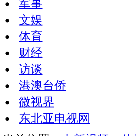
军事
文娱
体育
财经
访谈
港澳台侨
微视界
东北亚电视网