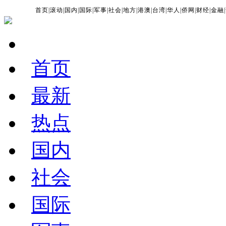
首页
|
滚动
|
国内
|
国际
|
军事
|
社会
|
地方
|
港澳
|
台湾
|
华人
|
侨网
|
财经
|
金融
|
首页
最新
热点
国内
社会
国际