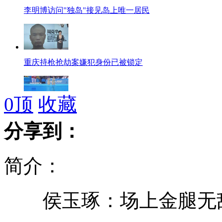
李明博访问"独岛"接见岛上唯一居民
重庆持枪抢劫案嫌犯身份已被锁定
0
顶
收藏
花游赛场"双胞胎"摄像机 水下拍摄藏玄机
分享到：
简介：
刘翔手术非常成功 将于14号回国
侯玉琢：场上金腿无敌
公开水域比赛如同"煮饺子" 选手"抢水喝"