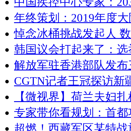
中国疾控中心专家：203
年终策划：2019年度大陆
悼念冰桶挑战发起人 数百
韩国议会打起来了：选举
解放军驻香港部队发布三
CGTN记者王冠探访新疆
【微视界】荷兰夫妇扎根青
专家带你看规划：首都功
超燃！西藏军区某特战