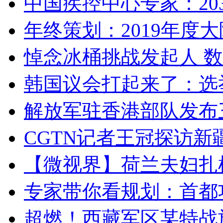
中国疾控中心专家：203
年终策划：2019年度大陆
悼念冰桶挑战发起人 数百
韩国议会打起来了：选举
解放军驻香港部队发布三
CGTN记者王冠探访新疆
【微视界】荷兰夫妇扎根青
专家带你看规划：首都功
超燃！西藏军区某特战