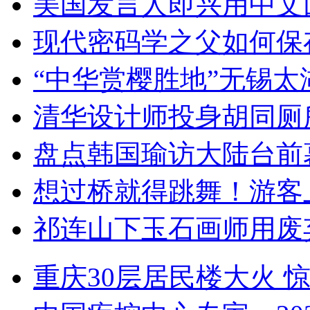
美国发言人即兴用中文
现代密码学之父如何保
“中华赏樱胜地”无锡
清华设计师投身胡同厕
盘点韩国瑜访大陆台前
想过桥就得跳舞！游客
祁连山下玉石画师用废
重庆30层居民楼大火