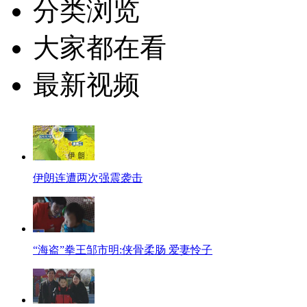
分类浏览
大家都在看
最新视频
伊朗连遭两次强震袭击
“海盗”拳王邹市明:侠骨柔肠 爱妻怜子