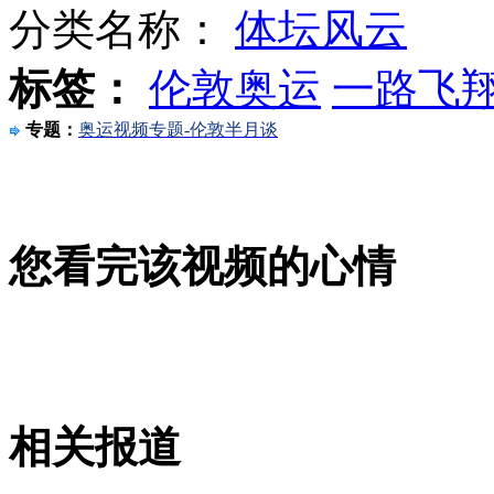
分类名称：
体坛风云
标签：
伦敦奥运
一路飞
意黑手党头目海滩晒太阳时被逮捕
专题：
奥运视频专题-伦敦半月谈
伦敦和里约市长奥运交接“热身”
您看完该视频的心情
林书豪用中文表示想吃小笼包
山西运城恶犬咬伤多人 警民合力深夜将其击毙
相关报道