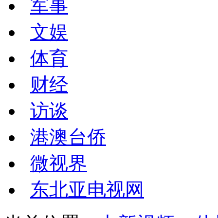
军事
文娱
体育
财经
访谈
港澳台侨
微视界
东北亚电视网