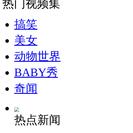
热门视频集
走！跟着总书记去植树
搞笑
消防员救轻生者
花炮节热闹非凡
减压"枕头大战"
美女
动物世界
纽约上演“枕头大战”
BABY秀
司机酒驾遇交警 急速倒车逃窜
奇闻
热点新闻