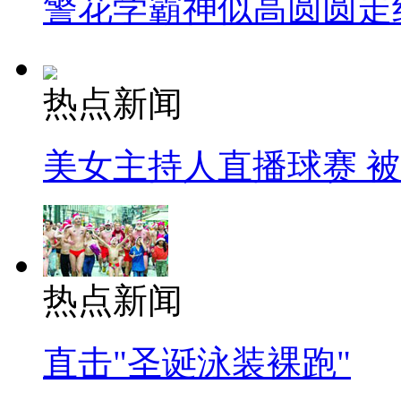
警花学霸神似高圆圆走
热点新闻
美女主持人直播球赛 
热点新闻
直击"圣诞泳装裸跑"