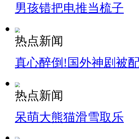
男孩错把电推当梳子
热点新闻
真心醉倒!国外神剧被
热点新闻
呆萌大熊猫滑雪取乐