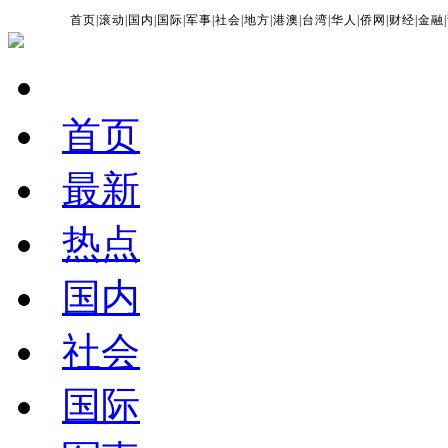
首页
|
滚动
|
国内
|
国际
|
军事
|
社会
|
地方
|
港澳
|
台湾
|
华人
|
侨网
|
财经
|
金融
|
首页
最新
热点
国内
社会
国际