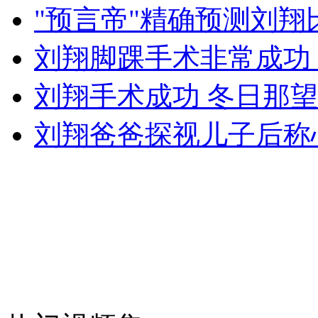
"预言帝"精确预测刘
女孩北京地铁殴打老人 痛下狠手拳打脚踢
刘翔脚踝手术非常成功 
无痛分娩是否安全 医生回应
刘翔手术成功 冬日那
外交部：反对强权政治霸凌主义
刘翔爸爸探视儿子后称
外交部：有关国家言论片面不公正
安徽一实载49人客车翻车