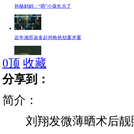
孙杨妈妈：“萌”小孩长大了
近年湘苏渝多起持枪抢劫案并案
0
顶
收藏
洞庭湖非法捕捞泛滥 幼鱼不足一两
分享到：
简介：
南京重庆枪击抢劫案嫌犯或为同一人
刘翔发微薄晒术后靓照
照片显示重庆枪击案嫌犯曾有案底