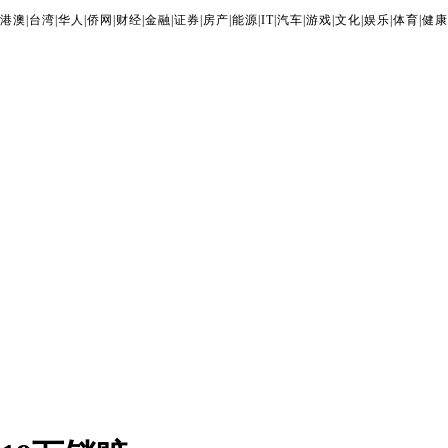
港澳
|
台湾
|
华人
|
侨网
|
财经
|
金融
|
证券
|
房产
|
能源
|
IT
|
汽车
|
游戏
|
文化
|
娱乐
|
体育
|
健康