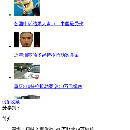
各国申诉结果大盘点：中国最受伤
近年湘苏渝多起持枪抢劫案并案
重庆810持枪抢劫案:赏50万元缉凶
0
顶
收藏
分享到：
实拍致180人死亡伊朗地震现场
简介：
深圳：窃贼入室偷盗 500万财物19万销赃