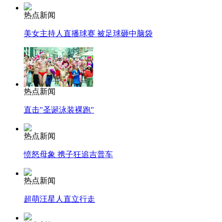
司机酒驾遇交警 急速倒车逃窜
热点新闻
美女主持人直播球赛 被足球砸中脑袋
热点新闻
直击"圣诞泳装裸跑"
热点新闻
愤怒母象 携子狂追吉普车
热点新闻
超萌汪星人直立行走