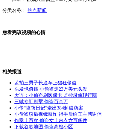
分类名称：
热点新闻
窃贼入室偷盗 500万财物19万销赃
您看完该视频的心情
韩红强调不再戴墨镜演出 防欺骗
相关报道
监拍三男子长途车上猖狂偷盗
伊朗西北部地震遇难人数升至180人
头发也值钱 小偷盗走23万美元头发
大连：小偷盗刷医保卡 监控录像现行踪
三贼专盯别墅
偷盗
百余万
小偷“盗窃日记”牵出384起盗窃案
小偷盗窃后视镜敲诈 得手后给车主感谢信
政府办事处招按摩师？官方回应
作案上百次
偷盗
女士内衣六百多件
下载谷歌地图
偷盗
高档小区