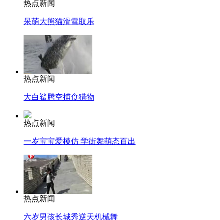
热点新闻
呆萌大熊猫滑雪取乐
热点新闻
大白鲨腾空捕食猎物
热点新闻
一岁宝宝爱模仿 学街舞萌态百出
热点新闻
六岁男孩长城秀逆天机械舞