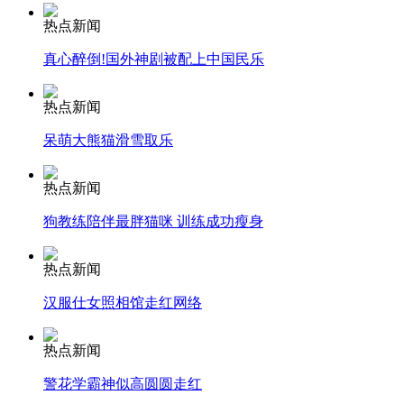
热点新闻
真心醉倒!国外神剧被配上中国民乐
安徽一实载49人客车翻车
热点新闻
呆萌大熊猫滑雪取乐
走！跟着总书记去植树
热点新闻
狗教练陪伴最胖猫咪 训练成功瘦身
消防员救轻生者
花炮节热闹非凡
减压"枕头大战"
热点新闻
汉服仕女照相馆走红网络
纽约上演“枕头大战”
热点新闻
警花学霸神似高圆圆走红