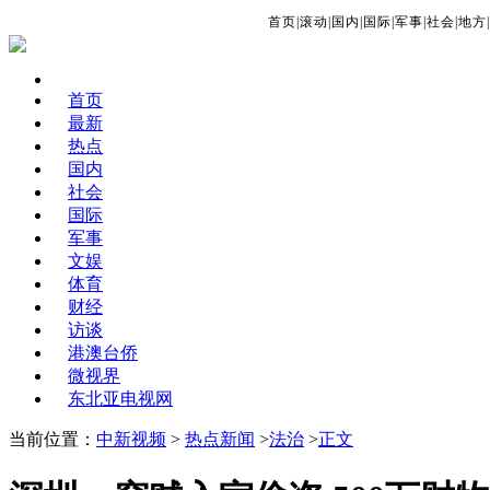
首页
|
滚动
|
国内
|
国际
|
军事
|
社会
|
地方
|
首页
最新
热点
国内
社会
国际
军事
文娱
体育
财经
访谈
港澳台侨
微视界
东北亚电视网
当前位置：
中新视频
>
热点新闻
>
法治
>
正文