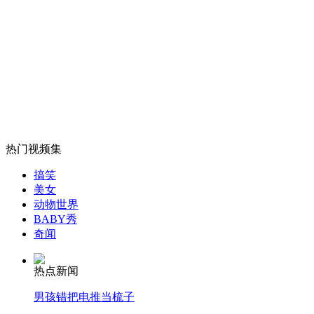
实拍：聪明狗狗会说“我爱你”
山西运城恶犬咬伤多人 警民合力深夜将其击毙
热门视频集
女孩北京地铁殴打老人 痛下狠手拳打脚踢
搞笑
美女
动物世界
无痛分娩是否安全 医生回应
BABY秀
奇闻
外交部：反对强权政治霸凌主义
热点新闻
男孩错把电推当梳子
外交部：有关国家言论片面不公正