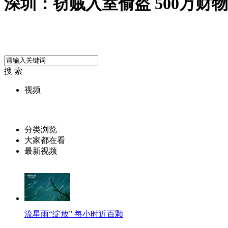
深圳：窃贼入室偷盗 500万财物
搜 索
视频
分类浏览
大家都在看
最新视频
流星雨“绽放” 每小时近百颗