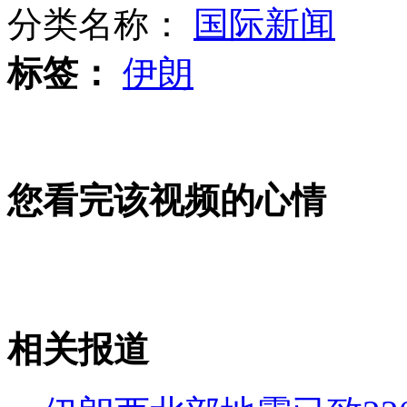
分类名称：
国际新闻
各国申诉结果大盘点：中国最受伤
标签：
伊朗
近年湘苏渝多起持枪抢劫案并案
您看完该视频的心情
重庆810持枪抢劫案:赏50万元缉凶
实拍致180人死亡伊朗地震现场
相关报道
山西运城恶犬咬伤多人 警民合力深夜将其击毙