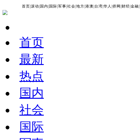
首页
|
滚动
|
国内
|
国际
|
军事
|
社会
|
地方
|
港澳
|
台湾
|
华人
|
侨网
|
财经
|
金融
|
首页
最新
热点
国内
社会
国际