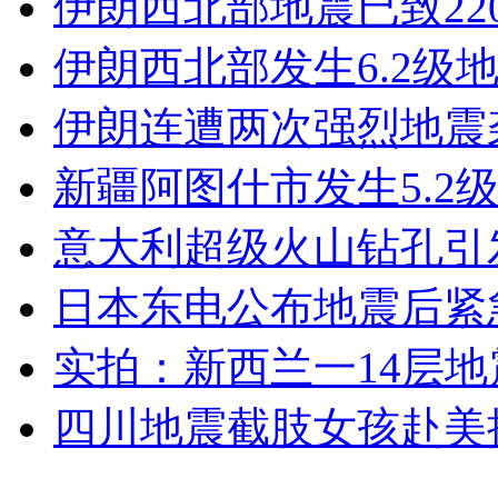
伊朗西北部地震已致220
伊朗西北部发生6.2级地震
女孩北京地铁殴打老人 痛下狠手拳打脚踢
伊朗连遭两次强烈地震
无痛分娩是否安全 医生回应
新疆阿图什市发生5.2
外交部：反对强权政治霸凌主义
意大利超级火山钻孔引
日本东电公布地震后紧
外交部：有关国家言论片面不公正
实拍：新西兰一14层
四川地震截肢女孩赴美
安徽一实载49人客车翻车