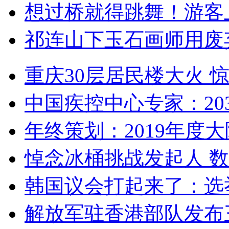
想过桥就得跳舞！游客
祁连山下玉石画师用废
重庆30层居民楼大火
中国疾控中心专家：203
年终策划：2019年度大陆
悼念冰桶挑战发起人 数百
韩国议会打起来了：选举
解放军驻香港部队发布三