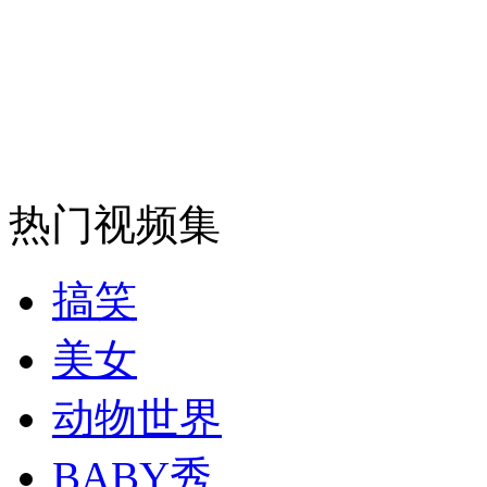
走！跟着总书记去植树
消防员救轻生者
花炮节热闹非凡
减压"枕头大战"
热门视频集
纽约上演“枕头大战”
搞笑
司机酒驾遇交警 急速倒车逃窜
美女
动物世界
BABY秀