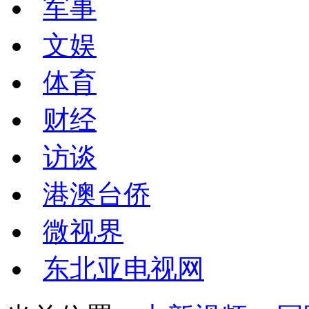
军事
文娱
体育
财经
访谈
港澳台侨
微视界
东北亚电视网