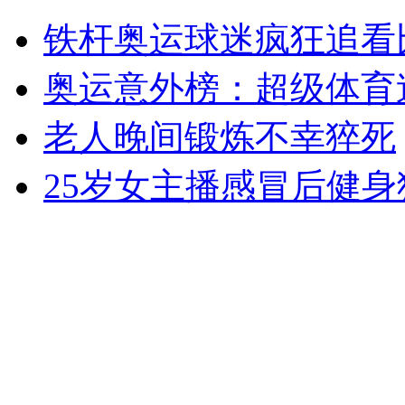
铁杆奥运球迷疯狂追看
罕见三岁小羊羔 头长四个角
奥运意外榜：超级体育
山西运城恶犬咬伤多人 警民合力深夜将其击毙
老人晚间锻炼不幸猝死
25岁女主播感冒后健身
女孩北京地铁殴打老人 痛下狠手拳打脚踢
无痛分娩是否安全 医生回应
外交部：反对强权政治霸凌主义
外交部：有关国家言论片面不公正