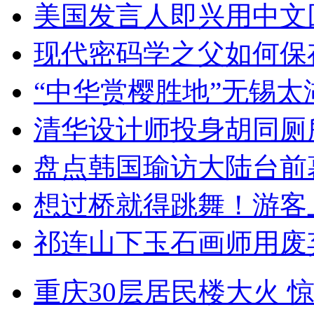
美国发言人即兴用中文
现代密码学之父如何保
“中华赏樱胜地”无锡
清华设计师投身胡同厕
盘点韩国瑜访大陆台前
想过桥就得跳舞！游客
祁连山下玉石画师用废
重庆30层居民楼大火