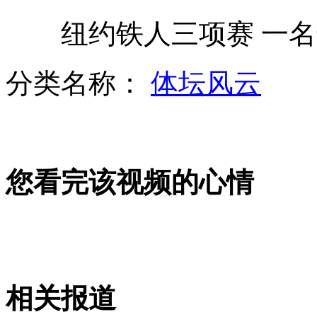
纽约铁人三项赛 一名
广州一镇城管队长藏3.6公斤黄金
分类名称：
体坛风云
实拍：聪明乌鸦用面包做诱饵捉鱼
您看完该视频的心情
实拍：美女恶搞老公 与"人"偷情
回程待遇:女排坐经济舱国乒享公务舱
相关报道