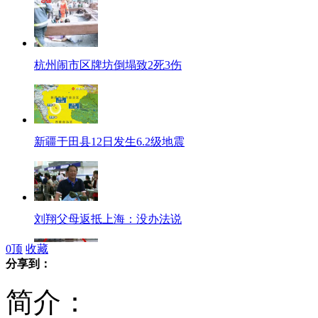
杭州闹市区牌坊倒塌致2死3伤
新疆于田县12日发生6.2级地震
刘翔父母返抵上海：没办法说
0
顶
收藏
分享到：
简介：
伦敦奥运赛事现场空气被网上售卖