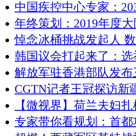
中国疾控中心专家：203
年终策划：2019年度大陆
悼念冰桶挑战发起人 数百
韩国议会打起来了：选举
解放军驻香港部队发布三
CGTN记者王冠探访新疆
【微视界】荷兰夫妇扎根青
专家带你看规划：首都功