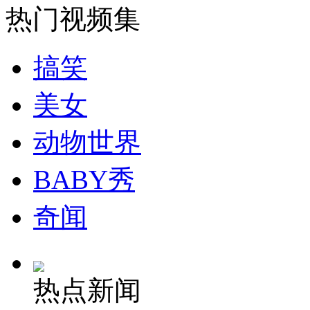
热门视频集
搞笑
安徽一实载49人客车翻车
美女
动物世界
走！跟着总书记去植树
BABY秀
消防员救轻生者
花炮节热闹非凡
减压"枕头大战"
奇闻
纽约上演“枕头大战”
热点新闻