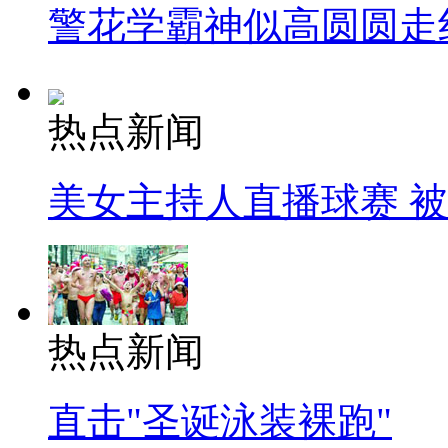
警花学霸神似高圆圆走
热点新闻
美女主持人直播球赛 
热点新闻
直击"圣诞泳装裸跑"