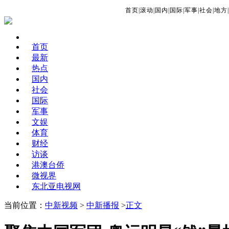
首页
|
滚动
|
国内
|
国际
|
军事
|
社会
|
地方
|
首页
最新
热点
国内
社会
国际
军事
文娱
体育
财经
访谈
港澳台侨
微视界
东北亚电视网
当前位置：
中新视频
>
中新播报
>
正文