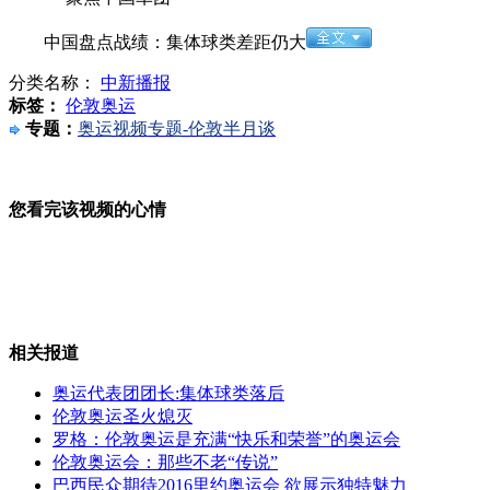
中国盘点战绩：集体球类差距仍大
商场火灾先关门 顾客结账再放人
分类名称：
中新播报
标签：
伦敦奥运
专题：
奥运视频专题-伦敦半月谈
美国驱逐舰与日本油轮相撞
您看完该视频的心情
翔爸:刘翔返沪不回家 怕没脸面对亲朋
相关报道
奥运代表团团长:集体球类落后
上海:小伙救落水女子后悄然离去
伦敦奥运圣火熄灭
罗格：伦敦奥运是充满“快乐和荣誉”的奥运会
伦敦奥运会：那些不老“传说”
巴西民众期待2016里约奥运会 欲展示独特魅力