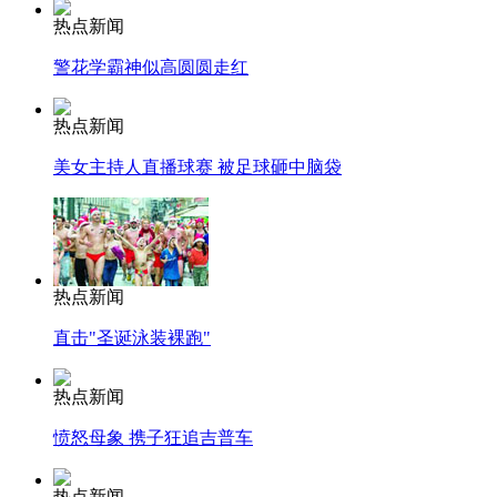
热点新闻
警花学霸神似高圆圆走红
热点新闻
美女主持人直播球赛 被足球砸中脑袋
热点新闻
直击"圣诞泳装裸跑"
热点新闻
愤怒母象 携子狂追吉普车
热点新闻