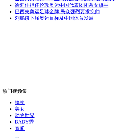
徐莉佳担任伦敦奥运中国代表团闭幕女旗手
记者探访持枪抢劫案嫌犯周克华老家
巴西失奥运足球金牌 民众强烈要求换帅
刘鹏谈下届奥运目标及中国体育发展
山西运城恶犬咬伤多人 警民合力深夜将其击毙
女孩北京地铁殴打老人 痛下狠手拳打脚踢
无痛分娩是否安全 医生回应
热门视频集
搞笑
外交部：反对强权政治霸凌主义
美女
动物世界
BABY秀
外交部：有关国家言论片面不公正
奇闻