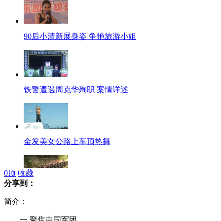
90后小清新展身姿 争艳旅游小姐
铁警遭遇周克华殉职 案情详述
金发美女公路上车顶热舞
0
顶
收藏
分享到：
数千警力封锁歌乐山 持枪搜捕周克华
简介：
一 聚焦中国军团