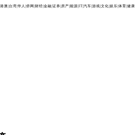
港澳
|
台湾
|
华人
|
侨网
|
财经
|
金融
|
证券
|
房产
|
能源
|
IT
|
汽车
|
游戏
|
文化
|
娱乐
|
体育
|
健康