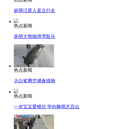
超萌汪星人直立行走
热点新闻
呆萌大熊猫滑雪取乐
热点新闻
大白鲨腾空捕食猎物
热点新闻
一岁宝宝爱模仿 学街舞萌态百出