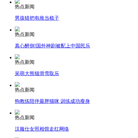
热点新闻
男孩错把电推当梳子
安徽一实载49人客车翻车
热点新闻
真心醉倒!国外神剧被配上中国民乐
走！跟着总书记去植树
热点新闻
呆萌大熊猫滑雪取乐
消防员救轻生者
花炮节热闹非凡
减压"枕头大战"
热点新闻
狗教练陪伴最胖猫咪 训练成功瘦身
纽约上演“枕头大战”
热点新闻
汉服仕女照相馆走红网络
司机酒驾遇交警 急速倒车逃窜