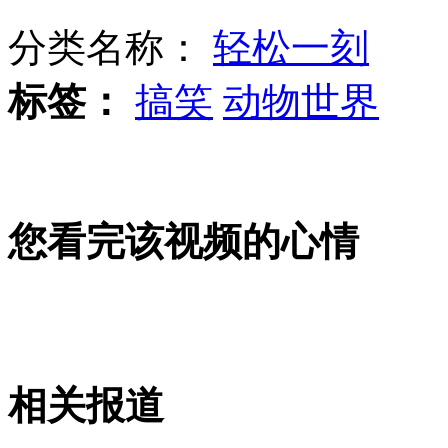
分类名称：
轻松一刻
韩足协就球员打标语事件道歉
标签：
搞笑
动物世界
西尼罗病毒已致死15人 靠蚊子传播
您看完该视频的心情
美国德州枪击案枪手身份确认
摩托罗拉移动计划全球裁员4000人
相关报道