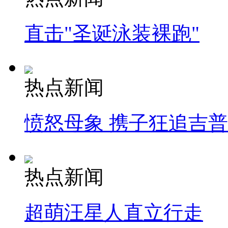
直击"圣诞泳装裸跑"
热点新闻
愤怒母象 携子狂追吉
热点新闻
超萌汪星人直立行走