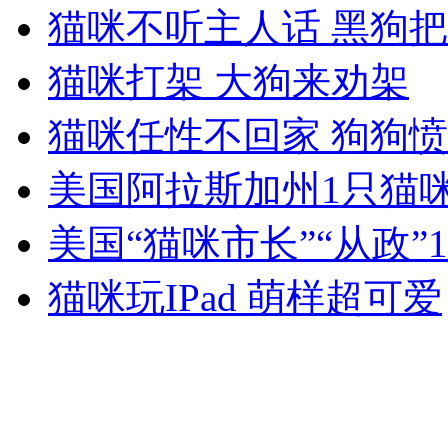
悍匪周克华被击毙 南京市民松口气
猫咪不听主人话 黑狗
猫咪打架 大狗来劝架
山西运城恶犬咬伤多人 警民合力深夜将其击毙
猫咪任性不回家 狗狗
美国阿拉斯加州1只猫咪
女孩北京地铁殴打老人 痛下狠手拳打脚踢
美国“猫咪市长”“从政”
无痛分娩是否安全 医生回应
猫咪玩IPad 萌样超可爱
外交部：反对强权政治霸凌主义
外交部：有关国家言论片面不公正