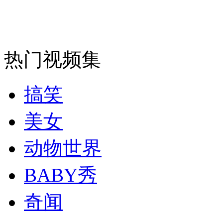
安徽一实载49人客车翻车
热门视频集
走！跟着总书记去植树
搞笑
消防员救轻生者
花炮节热闹非凡
减压"枕头大战"
美女
动物世界
BABY秀
纽约上演“枕头大战”
奇闻
司机酒驾遇交警 急速倒车逃窜