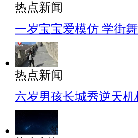
热点新闻
一岁宝宝爱模仿 学街
热点新闻
六岁男孩长城秀逆天机