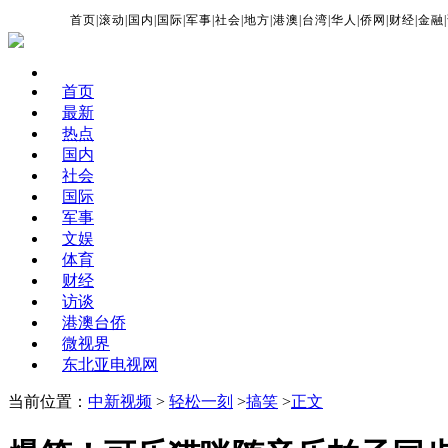
首页
|
滚动
|
国内
|
国际
|
军事
|
社会
|
地方
|
港澳
|
台湾
|
华人
|
侨网
|
财经
|
金融
|
首页
最新
热点
国内
社会
国际
军事
文娱
体育
财经
访谈
港澳台侨
微视界
东北亚电视网
当前位置：
中新视频
>
轻松一刻
>
搞笑
>
正文