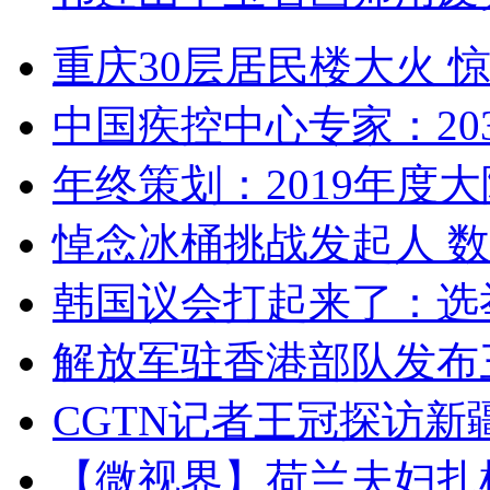
重庆30层居民楼大火
中国疾控中心专家：203
年终策划：2019年度大陆
悼念冰桶挑战发起人 数百
韩国议会打起来了：选举
解放军驻香港部队发布三
CGTN记者王冠探访新疆
【微视界】荷兰夫妇扎根青