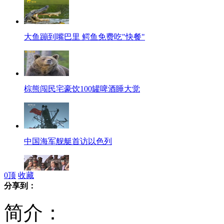
大鱼蹦到嘴巴里 鳄鱼免费吃"快餐"
棕熊闯民宅豪饮100罐啤酒睡大觉
中国海军舰艇首访以色列
0
顶
收藏
分享到：
埃及军方称军方高层变动属正常行为
简介：