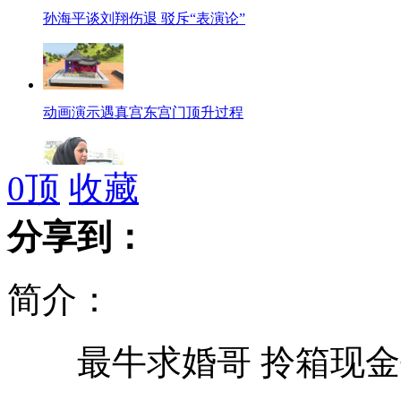
孙海平谈刘翔伤退 驳斥“表演论”
动画演示遇真宫东宫门顶升过程
0
顶
收藏
阿联酋结婚太贵 适龄女逾六成未婚
分享到：
简介：
美国男子"游"进机场 安保系统失灵
最牛求婚哥 拎箱现金
中国对钓鱼岛主权有历史依据