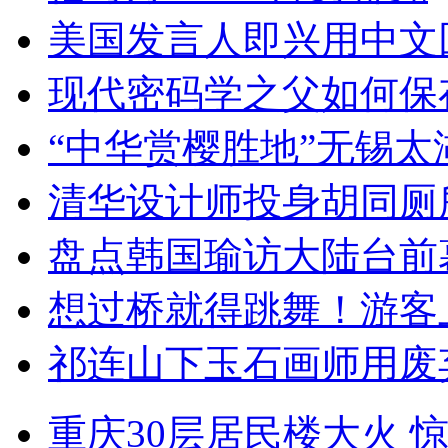
美国发言人即兴用中文
现代密码学之父如何保
“中华赏樱胜地”无锡
清华设计师投身胡同厕
盘点韩国瑜访大陆台前
想过桥就得跳舞！游客
祁连山下玉石画师用废
重庆30层居民楼大火