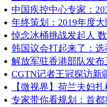
中国疾控中心专家：203
年终策划：2019年度大陆
悼念冰桶挑战发起人 数百
韩国议会打起来了：选举
解放军驻香港部队发布三
CGTN记者王冠探访新疆
【微视界】荷兰夫妇扎根青
专家带你看规划：首都功