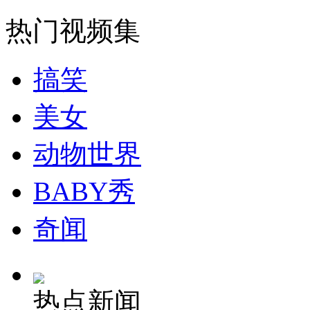
走！跟着总书记去植树
热门视频集
消防员救轻生者
花炮节热闹非凡
减压"枕头大战"
搞笑
美女
纽约上演“枕头大战”
动物世界
司机酒驾遇交警 急速倒车逃窜
BABY秀
奇闻
热点新闻