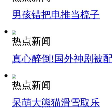
男孩错把电推当梳子
热点新闻
真心醉倒!国外神剧被
热点新闻
呆萌大熊猫滑雪取乐