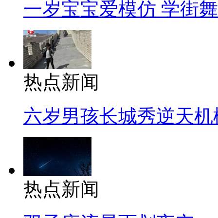
一岁宝宝爱模仿 学街
热点新闻
六岁男孩长城秀逆天机
热点新闻