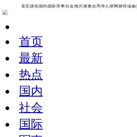
首页
|
滚动
|
国内
|
国际
|
军事
|
社会
|
地方
|
港澳
|
台湾
|
华人
|
侨网
|
财经
|
金融
|
首页
最新
热点
国内
社会
国际