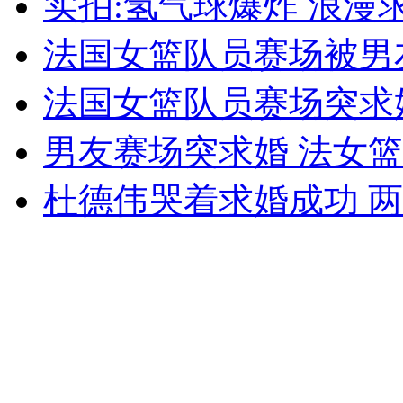
实拍:氢气球爆炸 浪漫
女孩北京地铁殴打老人 痛下狠手拳打脚踢
法国女篮队员赛场被男
无痛分娩是否安全 医生回应
法国女篮队员赛场突求
男友赛场突求婚 法女
外交部：反对强权政治霸凌主义
杜德伟哭着求婚成功 两
外交部：有关国家言论片面不公正
安徽一实载49人客车翻车