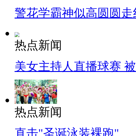
警花学霸神似高圆圆走
热点新闻
美女主持人直播球赛 
热点新闻
直击"圣诞泳装裸跑"