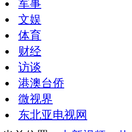
军事
文娱
体育
财经
访谈
港澳台侨
微视界
东北亚电视网