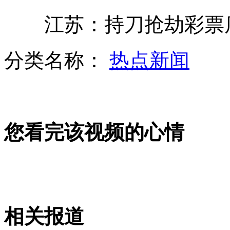
江苏：持刀抢劫彩票店 
中国首对"母女空姐"美丽似姐妹花
分类名称：
热点新闻
周克华易容照曝光 戴眼镜装斯文
您看完该视频的心情
50名同事为昏迷的哥挣药费
蟋蟀交易火爆 一只蛐蛐能卖上万元
相关报道