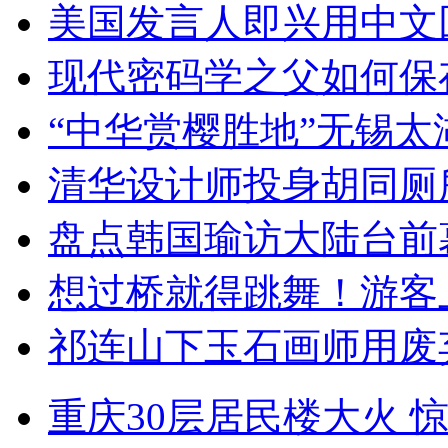
美国发言人即兴用中文
现代密码学之父如何保
“中华赏樱胜地”无锡
清华设计师投身胡同厕
盘点韩国瑜访大陆台前
想过桥就得跳舞！游客
祁连山下玉石画师用废
重庆30层居民楼大火