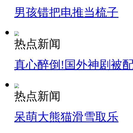
男孩错把电推当梳子
热点新闻
真心醉倒!国外神剧被
热点新闻
呆萌大熊猫滑雪取乐