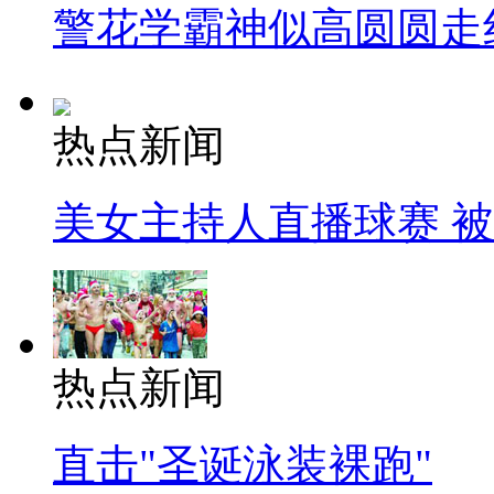
警花学霸神似高圆圆走
热点新闻
美女主持人直播球赛 
热点新闻
直击"圣诞泳装裸跑"