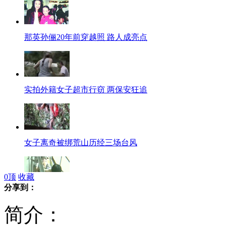
那英孙俪20年前穿越照 路人成亮点
实拍外籍女子超市行窃 两保安狂追
女子离奇被绑荒山历经三场台风
0
顶
收藏
分享到：
"赤膊哥"坐公交拒不穿衣引众怒
简介：