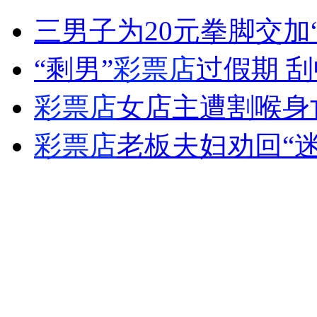
株洲规划局称商场顶楼4栋别墅合法
三男子为20元拳脚交加
山西运城恶犬咬伤多人 警民合力深夜将其击毙
“剩男”
彩票店
过假期 刮
彩票店
女店主遭割喉身
女孩北京地铁殴打老人 痛下狠手拳打脚踢
彩票店
老板夫妇劝回“
无痛分娩是否安全 医生回应
外交部：反对强权政治霸凌主义
外交部：有关国家言论片面不公正