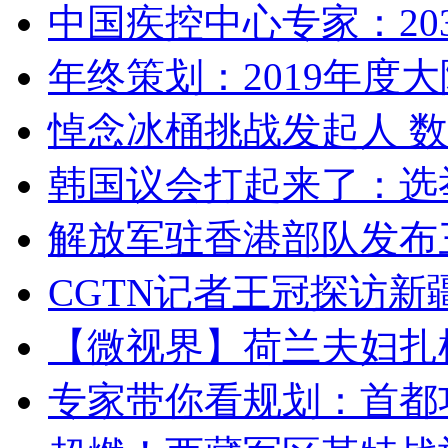
中国疾控中心专家：203
年终策划：2019年度大陆
悼念冰桶挑战发起人 数百
韩国议会打起来了：选举
解放军驻香港部队发布三
CGTN记者王冠探访新疆
【微视界】荷兰夫妇扎根青
专家带你看规划：首都功