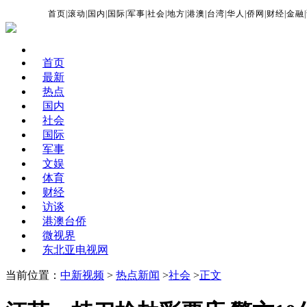
首页
|
滚动
|
国内
|
国际
|
军事
|
社会
|
地方
|
港澳
|
台湾
|
华人
|
侨网
|
财经
|
金融
|
首页
最新
热点
国内
社会
国际
军事
文娱
体育
财经
访谈
港澳台侨
微视界
东北亚电视网
当前位置：
中新视频
>
热点新闻
>
社会
>
正文