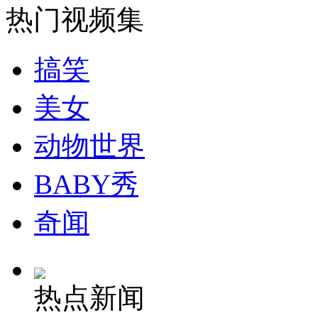
热门视频集
安徽一实载49人客车翻车
搞笑
美女
走！跟着总书记去植树
动物世界
消防员救轻生者
花炮节热闹非凡
减压"枕头大战"
BABY秀
奇闻
纽约上演“枕头大战”
热点新闻
司机酒驾遇交警 急速倒车逃窜