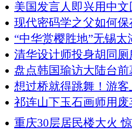
美国发言人即兴用中文
现代密码学之父如何保
“中华赏樱胜地”无锡
清华设计师投身胡同厕
盘点韩国瑜访大陆台前
想过桥就得跳舞！游客
祁连山下玉石画师用废
重庆30层居民楼大火