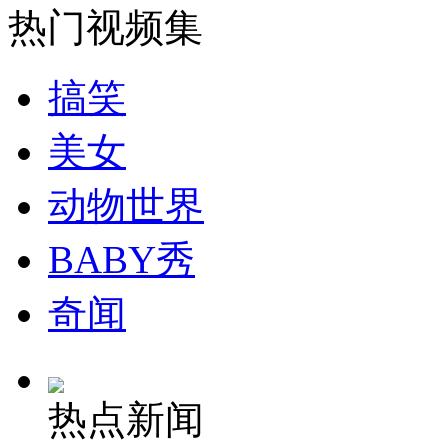
热门视频集
安徽一实载49人客车翻车
搞笑
美女
走！跟着总书记去植树
动物世界
消防员救轻生者
花炮节热闹非凡
减压"枕头大战"
BABY秀
奇闻
纽约上演“枕头大战”
热点新闻
司机酒驾遇交警 急速倒车逃窜