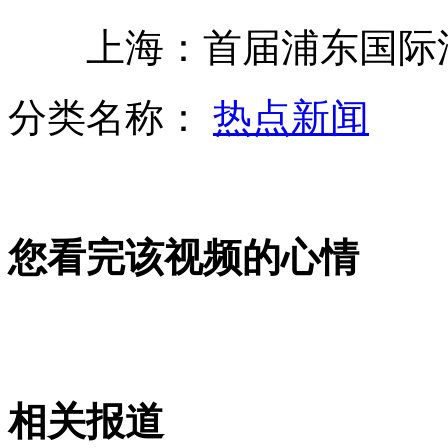
上海：首届浦东国际
监拍男子泄愤捅车胎被气浪冲翻
分类名称：
热点新闻
姚晨默认已答应男友求婚
您看完该视频的心情
实拍歹徒手持刀劫持公交车司机
记者采访无意中拍下女子偷窃全程
相关报道