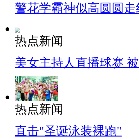
警花学霸神似高圆圆走
热点新闻
美女主持人直播球赛 
热点新闻
直击"圣诞泳装裸跑"