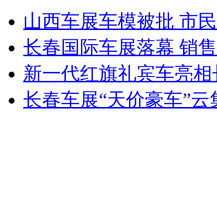
女星片场带藏獒 配角被咬毁容
山西车展车模被批 市
山西运城恶犬咬伤多人 警民合力深夜将其击毙
长春国际车展落幕 销售
新一代红旗礼宾车亮相
女孩北京地铁殴打老人 痛下狠手拳打脚踢
长春车展“天价豪车”云
无痛分娩是否安全 医生回应
外交部：反对强权政治霸凌主义
外交部：有关国家言论片面不公正