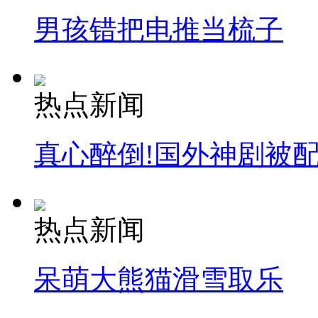
男孩错把电推当梳子
热点新闻
真心醉倒!国外神剧被
热点新闻
呆萌大熊猫滑雪取乐