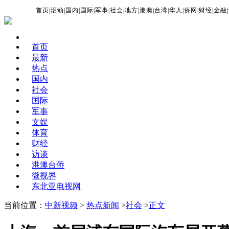
首页
|
滚动
|
国内
|
国际
|
军事
|
社会
|
地方
|
港澳
|
台湾
|
华人
|
侨网
|
财经
|
金融
|
首页
最新
热点
国内
社会
国际
军事
文娱
体育
财经
访谈
港澳台侨
微视界
东北亚电视网
当前位置：
中新视频
>
热点新闻
>
社会
>
正文