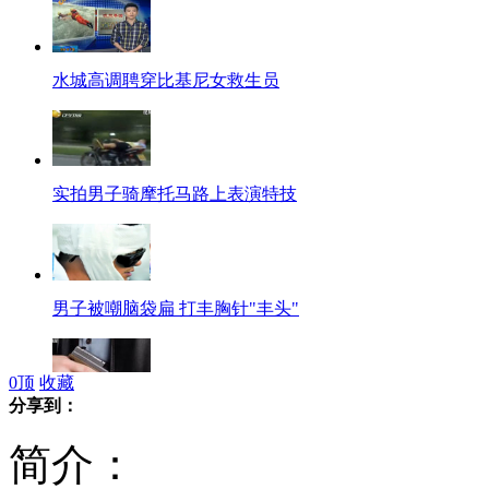
水城高调聘穿比基尼女救生员
实拍男子骑摩托马路上表演特技
男子被嘲脑袋扁 打丰胸针"丰头"
0
顶
收藏
分享到：
美国男子带枪走火击中屁股
简介：