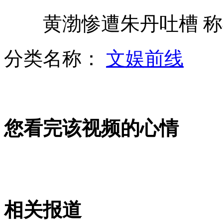
黄渤惨遭朱丹吐槽 称
南国书香节首设"台湾文化体验馆"
分类名称：
文娱前线
前世界冠军组织盗墓被判11年
您看完该视频的心情
公安副局长收80万帮销通缉令露馅
绍兴千年古刹被拆只剩骨架市民惋惜
相关报道