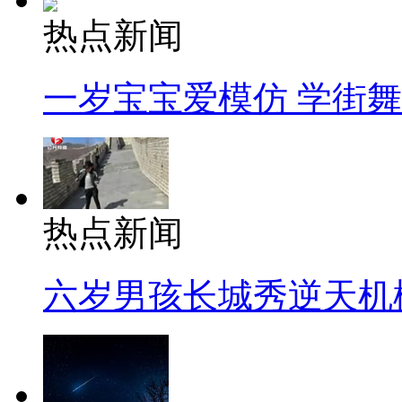
热点新闻
一岁宝宝爱模仿 学街
热点新闻
六岁男孩长城秀逆天机