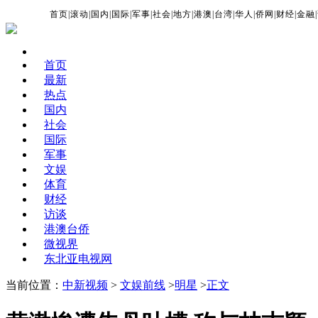
首页
|
滚动
|
国内
|
国际
|
军事
|
社会
|
地方
|
港澳
|
台湾
|
华人
|
侨网
|
财经
|
金融
|
首页
最新
热点
国内
社会
国际
军事
文娱
体育
财经
访谈
港澳台侨
微视界
东北亚电视网
当前位置：
中新视频
>
文娱前线
>
明星
>
正文