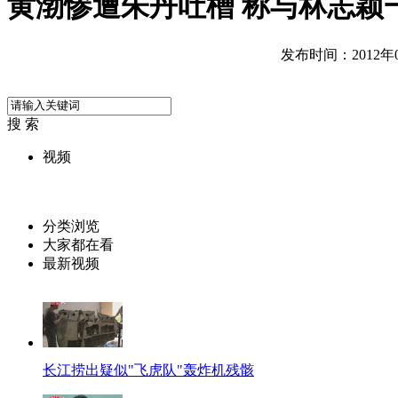
黄渤惨遭朱丹吐槽 称与林志颖
发布时间：2012年08
搜 索
视频
分类浏览
大家都在看
最新视频
长江捞出疑似"飞虎队"轰炸机残骸