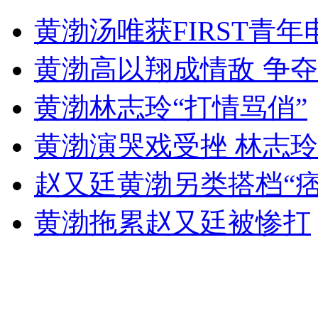
俄女子乐队反普京被判流氓罪惹争议
黄渤汤唯获FIRST青
山西运城恶犬咬伤多人 警民合力深夜将其击毙
黄渤高以翔成情敌 争
黄渤林志玲“打情骂俏”
女孩北京地铁殴打老人 痛下狠手拳打脚踢
黄渤演哭戏受挫 林志玲
赵又廷黄渤另类搭档“
无痛分娩是否安全 医生回应
黄渤拖累赵又廷被惨打
外交部：反对强权政治霸凌主义
外交部：有关国家言论片面不公正