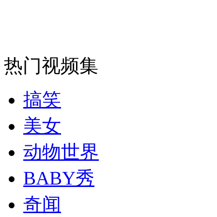
安徽一实载49人客车翻车
热门视频集
走！跟着总书记去植树
搞笑
消防员救轻生者
花炮节热闹非凡
减压"枕头大战"
美女
动物世界
纽约上演“枕头大战”
BABY秀
奇闻
司机酒驾遇交警 急速倒车逃窜