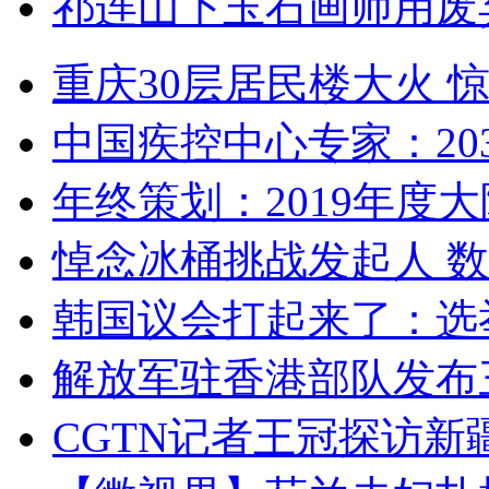
祁连山下玉石画师用废
重庆30层居民楼大火
中国疾控中心专家：203
年终策划：2019年度大陆
悼念冰桶挑战发起人 数百
韩国议会打起来了：选举
解放军驻香港部队发布三
CGTN记者王冠探访新疆