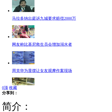
马拉多纳出庭诉九城要求赔偿2000万
网友称比基尼救生员会增加溺水者
周克华为显摆让女友观摩作案现场
0
顶
收藏
分享到：
重庆枪击案重伤者脑死亡
简介：