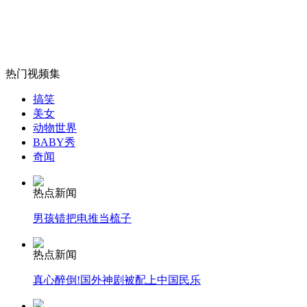
蜜蜂围堵高速收费站迫使消防员火攻
山西运城恶犬咬伤多人 警民合力深夜将其击毙
热门视频集
搞笑
美女
女孩北京地铁殴打老人 痛下狠手拳打脚踢
动物世界
BABY秀
奇闻
无痛分娩是否安全 医生回应
热点新闻
男孩错把电推当梳子
外交部：反对强权政治霸凌主义
热点新闻
外交部：有关国家言论片面不公正
真心醉倒!国外神剧被配上中国民乐