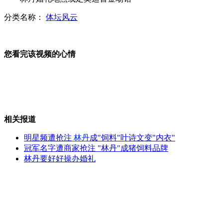
分类名称：
体坛风云
小伙花6万元造山寨版兰博基尼
您看完该视频的心情
实拍：男子醉酒非礼酒店前台服务员
相关报道
店员给错彩票 男子"误"中百万
明星频遭抢注
林丹
成"饲料"叶诗文变"内衣"
冠军名字遭商家抢注 "林丹"成猪饲料品牌
林丹要好好操办婚礼
实拍女子车祸现场看热闹撞上事故车