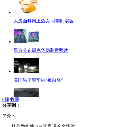
人皮面具网上热卖 可瞬间易容
警方公布周克华伪装后照片
美国男子警车内“被自杀”
0
顶
收藏
分享到：
实拍热力管道爆炸 井盖冲上八楼高
简介：
林丹婚礼地点或定奥运首金场馆