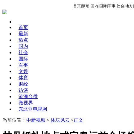
首页
|
滚动
|
国内
|
国际
|
军事
|
社会
|
地方
|
首页
最新
热点
国内
社会
国际
军事
文娱
体育
财经
访谈
港澳台侨
微视界
东北亚电视网
当前位置：
中新视频
>
体坛风云
>
正文