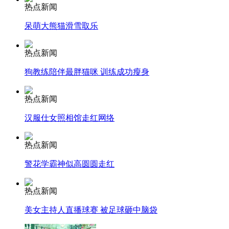
热点新闻
安徽一实载49人客车翻车
呆萌大熊猫滑雪取乐
热点新闻
狗教练陪伴最胖猫咪 训练成功瘦身
走！跟着总书记去植树
热点新闻
消防员救轻生者
花炮节热闹非凡
减压"枕头大战"
汉服仕女照相馆走红网络
热点新闻
警花学霸神似高圆圆走红
纽约上演“枕头大战”
热点新闻
美女主持人直播球赛 被足球砸中脑袋
司机酒驾遇交警 急速倒车逃窜