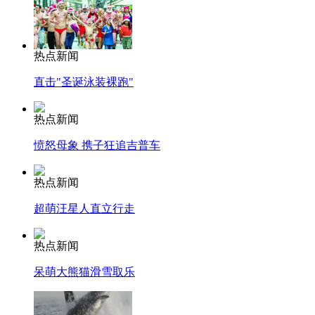
热点新闻
直击"圣诞泳装裸跑"
热点新闻
愤怒母象 携子狂追吉普车
热点新闻
超萌汪星人直立行走
热点新闻
呆萌大熊猫滑雪取乐