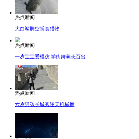
热点新闻
大白鲨腾空捕食猎物
热点新闻
一岁宝宝爱模仿 学街舞萌态百出
热点新闻
六岁男孩长城秀逆天机械舞