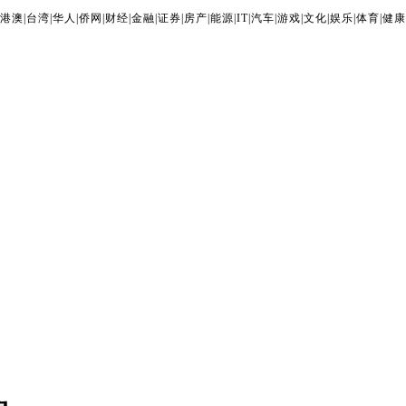
港澳
|
台湾
|
华人
|
侨网
|
财经
|
金融
|
证券
|
房产
|
能源
|
IT
|
汽车
|
游戏
|
文化
|
娱乐
|
体育
|
健康