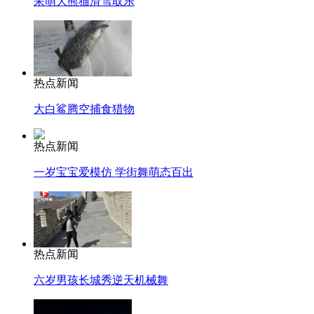
呆萌大熊猫滑雪取乐
热点新闻
大白鲨腾空捕食猎物
热点新闻
一岁宝宝爱模仿 学街舞萌态百出
热点新闻
六岁男孩长城秀逆天机械舞