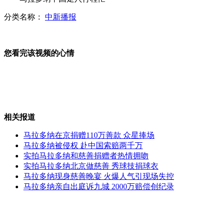
分类名称：
中新播报
周笔畅从淡定姐到火星姐不容易
您看完该视频的心情
薄谷开来张晓军故意杀人案一审宣判
相关报道
科比与周杰伦打球斗帅
马拉多纳在京捐赠110万善款 众星捧场
马拉多纳被侵权 赴中国索赔两千万
实拍马拉多纳和慈善捐赠者热情拥吻
实拍马拉多纳北京做慈善 秀球技捐球衣
林丹婚礼地点或定奥运首金场馆
马拉多纳现身慈善晚宴 火爆人气引现场失控
马拉多纳亲自出庭诉九城 2000万赔偿创纪录