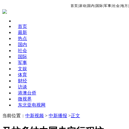
首页
|
滚动
|
国内
|
国际
|
军事
|
社会
|
地方
|
首页
最新
热点
国内
社会
国际
军事
文娱
体育
财经
访谈
港澳台侨
微视界
东北亚电视网
当前位置：
中新视频
>
中新播报
>
正文