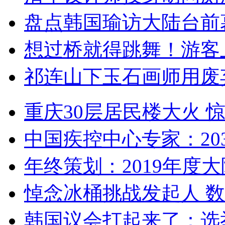
盘点韩国瑜访大陆台前
想过桥就得跳舞！游客
祁连山下玉石画师用废
重庆30层居民楼大火
中国疾控中心专家：203
年终策划：2019年度大陆
悼念冰桶挑战发起人 数百
韩国议会打起来了：选举