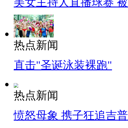
美女主持人直播球赛 
热点新闻
直击"圣诞泳装裸跑"
热点新闻
愤怒母象 携子狂追吉