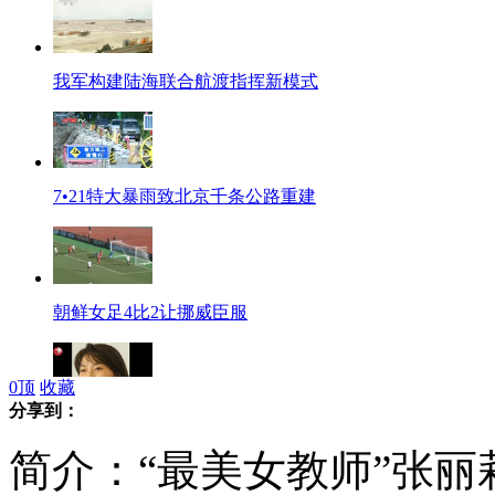
我军构建陆海联合航渡指挥新模式
7•21特大暴雨致北京千条公路重建
朝鲜女足4比2让挪威臣服
0
顶
收藏
分享到：
叙利亚：一名日本战地记者遇难
简介：“最美女教师”张