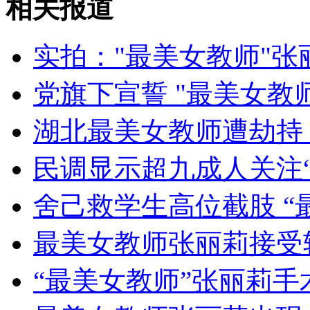
相关报道
青岛市民钓到罕见怪鱼 形似鳄鱼
实拍："最美女教师"张
山西运城恶犬咬伤多人 警民合力深夜将其击毙
党旗下宣誓 "最美女教
湖北最美女教师遭劫持
女孩北京地铁殴打老人 痛下狠手拳打脚踢
民调显示超九成人关注
无痛分娩是否安全 医生回应
舍己救学生高位截肢 “
外交部：反对强权政治霸凌主义
最美女教师张丽莉接受
外交部：有关国家言论片面不公正
“最美女教师”张丽莉手