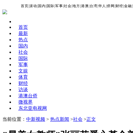
首页
|
滚动
|
国内
|
国际
|
军事
|
社会
|
地方
|
港澳
|
台湾
|
华人
|
侨网
|
财经
|
金融
|
首页
最新
热点
国内
社会
国际
军事
文娱
体育
财经
访谈
港澳台侨
微视界
东北亚电视网
当前位置：
中新视频
>
热点新闻
>
社会
>
正文