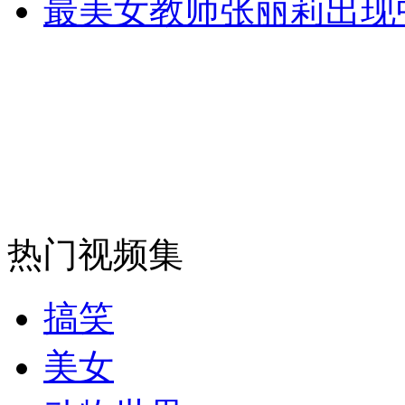
最美女教师张丽莉出现
安徽一实载49人客车翻车
走！跟着总书记去植树
消防员救轻生者
花炮节热闹非凡
减压"枕头大战"
热门视频集
搞笑
纽约上演“枕头大战”
美女
司机酒驾遇交警 急速倒车逃窜