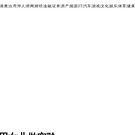
港澳
|
台湾
|
华人
|
侨网
|
财经
|
金融
|
证券
|
房产
|
能源
|
IT
|
汽车
|
游戏
|
文化
|
娱乐
|
体育
|
健康