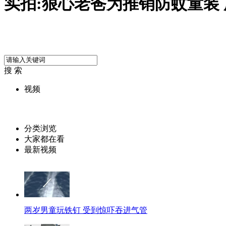
实拍:狠心老爸为推销防蚊童装
搜 索
视频
分类浏览
大家都在看
最新视频
两岁男童玩铁钉 受到惊吓吞进气管