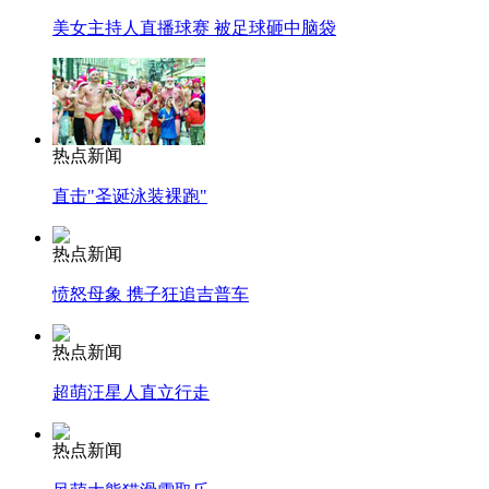
美女主持人直播球赛 被足球砸中脑袋
热点新闻
直击"圣诞泳装裸跑"
热点新闻
愤怒母象 携子狂追吉普车
热点新闻
超萌汪星人直立行走
热点新闻