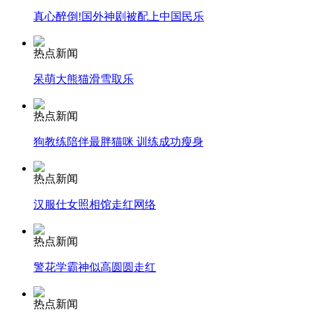
真心醉倒!国外神剧被配上中国民乐
安徽一实载49人客车翻车
热点新闻
呆萌大熊猫滑雪取乐
走！跟着总书记去植树
热点新闻
狗教练陪伴最胖猫咪 训练成功瘦身
消防员救轻生者
花炮节热闹非凡
减压"枕头大战"
热点新闻
汉服仕女照相馆走红网络
纽约上演“枕头大战”
热点新闻
警花学霸神似高圆圆走红
司机酒驾遇交警 急速倒车逃窜
热点新闻