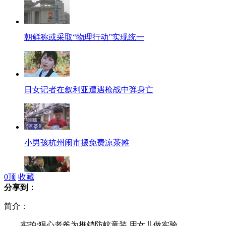
朝鲜称或采取“物理行动”实现统一
日女记者在叙利亚遭遇枪战中弹身亡
小男孩杭州闹市摆免费凉茶摊
0
顶
收藏
分享到：
美共和党议员“合理强奸”论惹众怒
简介：
实拍:狠心老爸为推销防蚊童装 用女儿做实验