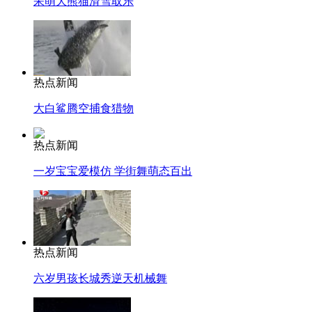
呆萌大熊猫滑雪取乐
热点新闻
大白鲨腾空捕食猎物
热点新闻
一岁宝宝爱模仿 学街舞萌态百出
热点新闻
六岁男孩长城秀逆天机械舞