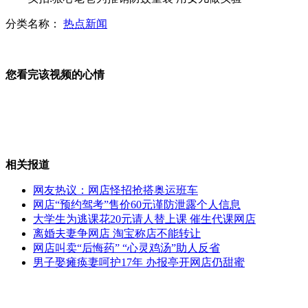
分类名称：
热点新闻
实拍司机高速路边解决内急发意外
您看完该视频的心情
韩美举行地铁联合反恐演习
相关报道
日本自卫队演习火力 展示新武器
网友热议：网店怪招抢搭奥运班车
网店“预约驾考”售价60元谨防泄露个人信息
大学生为逃课花20元请人替上课 催生代课网店
离婚夫妻争网店 淘宝称店不能转让
郑州路面塌陷现水坑 市民掉入
网店叫卖“后悔药” “心灵鸡汤”助人反省
男子娶瘫痪妻呵护17年 办报亭开网店仍甜蜜