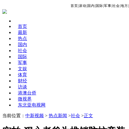
首页
|
滚动
|
国内
|
国际
|
军事
|
社会
|
地方
|
首页
最新
热点
国内
社会
国际
军事
文娱
体育
财经
访谈
港澳台侨
微视界
东北亚电视网
当前位置：
中新视频
>
热点新闻
>
社会
>
正文