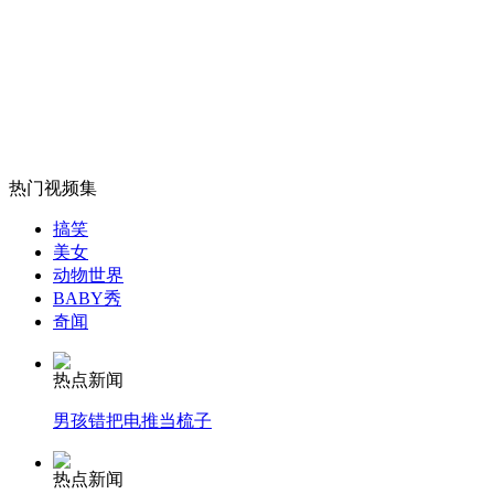
伊拉克人经历"最血腥斋月"
山西运城恶犬咬伤多人 警民合力深夜将其击毙
热门视频集
女孩北京地铁殴打老人 痛下狠手拳打脚踢
搞笑
美女
动物世界
无痛分娩是否安全 医生回应
BABY秀
奇闻
外交部：反对强权政治霸凌主义
热点新闻
男孩错把电推当梳子
外交部：有关国家言论片面不公正
热点新闻