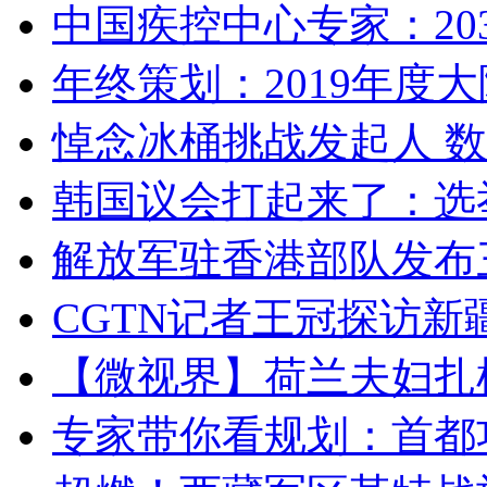
中国疾控中心专家：203
年终策划：2019年度大陆
悼念冰桶挑战发起人 数百
韩国议会打起来了：选举
解放军驻香港部队发布三
CGTN记者王冠探访新疆
【微视界】荷兰夫妇扎根青
专家带你看规划：首都功