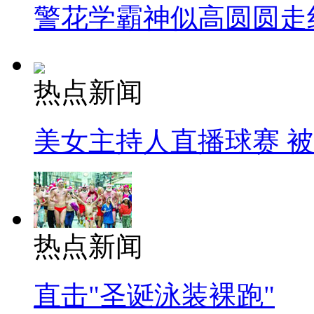
警花学霸神似高圆圆走
热点新闻
美女主持人直播球赛 
热点新闻
直击"圣诞泳装裸跑"