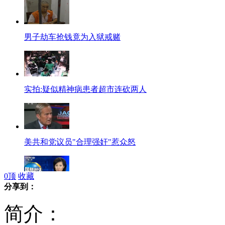
男子劫车抢钱竟为入狱戒赌
实拍:疑似精神病患者超市连砍两人
美共和党议员"合理强奸"惹众怒
0
顶
收藏
分享到：
美韩军演 朝鲜称或采取"物理性行动"
简介：