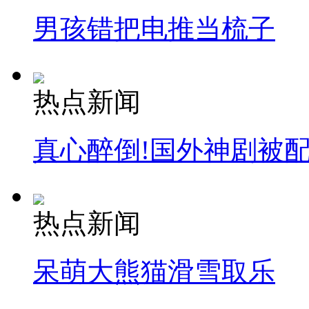
男孩错把电推当梳子
热点新闻
真心醉倒!国外神剧被
热点新闻
呆萌大熊猫滑雪取乐