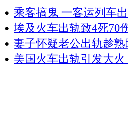
的哥发微博求逃单女乘客还钱
乘客搞鬼 一客运列车出
山西运城恶犬咬伤多人 警民合力深夜将其击毙
埃及火车出轨致4死70
妻子怀疑老公出轨趁熟
女孩北京地铁殴打老人 痛下狠手拳打脚踢
美国火车出轨引发大火
无痛分娩是否安全 医生回应
外交部：反对强权政治霸凌主义
外交部：有关国家言论片面不公正