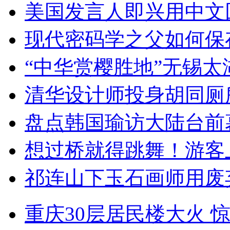
美国发言人即兴用中文
现代密码学之父如何保
“中华赏樱胜地”无锡
清华设计师投身胡同厕
盘点韩国瑜访大陆台前
想过桥就得跳舞！游客
祁连山下玉石画师用废
重庆30层居民楼大火