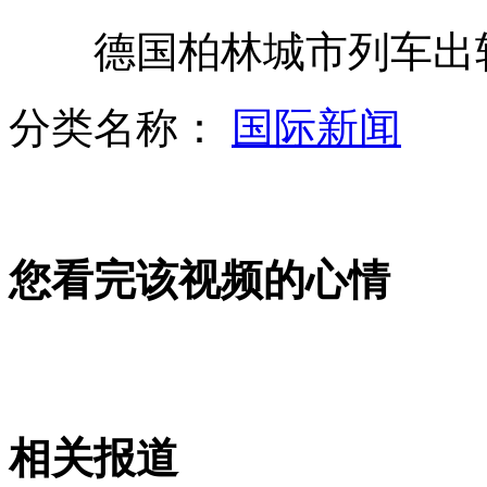
德国柏林城市列车出轨
韩媒自认国旗“升”因奖牌“假”
分类名称：
国际新闻
八旬老人庆生 坐80次过山车
您看完该视频的心情
伊朗发布第四代“征服者-110型”导弹
人造最高温度 比太阳热10万倍
相关报道