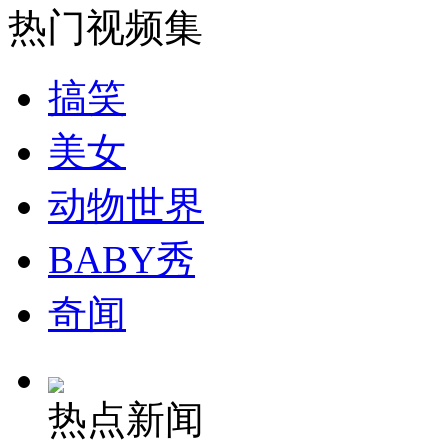
热门视频集
安徽一实载49人客车翻车
搞笑
美女
走！跟着总书记去植树
动物世界
消防员救轻生者
花炮节热闹非凡
减压"枕头大战"
BABY秀
奇闻
纽约上演“枕头大战”
热点新闻
司机酒驾遇交警 急速倒车逃窜