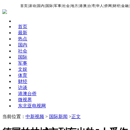
首页
|
滚动
|
国内
|
国际
|
军事
|
社会
|
地方
|
港澳
|
台湾
|
华人
|
侨网
|
财经
|
金融
|
首页
最新
热点
国内
社会
国际
军事
文娱
体育
财经
访谈
港澳台侨
微视界
东北亚电视网
当前位置：
中新视频
>
国际新闻
>
正文