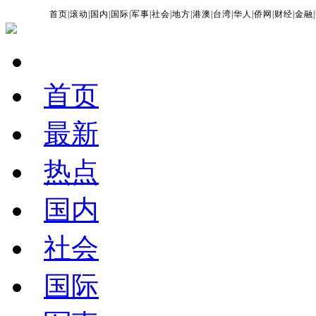
首页
|
滚动
|
国内
|
国际
|
军事
|
社会
|
地方
|
港澳
|
台湾
|
华人
|
侨网
|
财经
|
金融
|
首页
最新
热点
国内
社会
国际