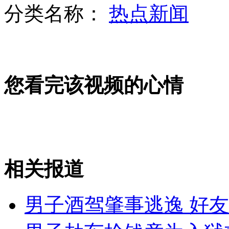
分类名称：
热点新闻
女童地铁哭喊找妈 网友微博"打拐"
您看完该视频的心情
地税局招聘美女协税员遭质疑
郑州街头雕塑被指“流氓”
相关报道
山西运城恶犬咬伤多人 警民合力深夜将其击毙
男子酒驾肇事逃逸 好友