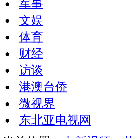
军事
文娱
体育
财经
访谈
港澳台侨
微视界
东北亚电视网