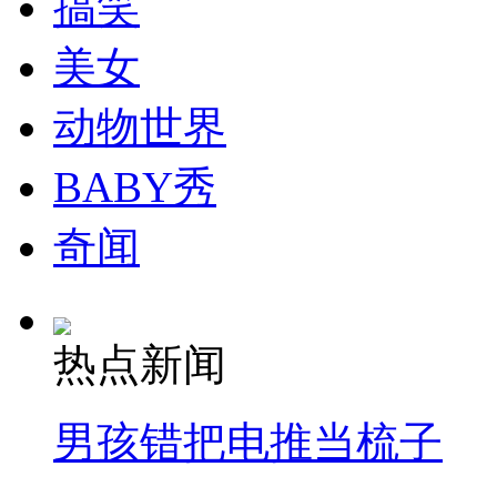
搞笑
走！跟着总书记去植树
美女
消防员救轻生者
花炮节热闹非凡
减压"枕头大战"
动物世界
BABY秀
纽约上演“枕头大战”
奇闻
司机酒驾遇交警 急速倒车逃窜
热点新闻
男孩错把电推当梳子