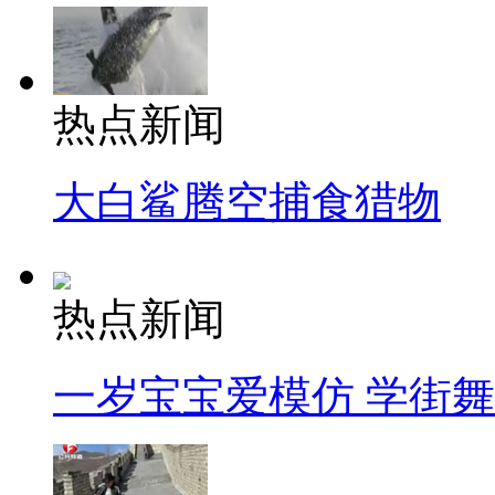
热点新闻
大白鲨腾空捕食猎物
热点新闻
一岁宝宝爱模仿 学街