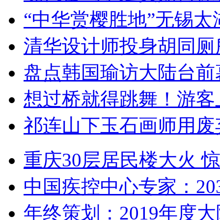
“中华赏樱胜地”无锡
清华设计师投身胡同厕
盘点韩国瑜访大陆台前
想过桥就得跳舞！游客
祁连山下玉石画师用废
重庆30层居民楼大火
中国疾控中心专家：203
年终策划：2019年度大陆