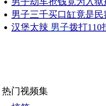
男子劫车抢钱竟为入狱
女孩北京地铁殴打老人 痛下狠手拳打脚踢
男子三千买口缸竟是民
无痛分娩是否安全 医生回应
汉堡太辣
男子
拨打110
外交部：反对强权政治霸凌主义
外交部：有关国家言论片面不公正
安徽一实载49人客车翻车
热门视频集