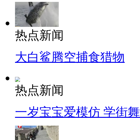
热点新闻
大白鲨腾空捕食猎物
热点新闻
一岁宝宝爱模仿 学街