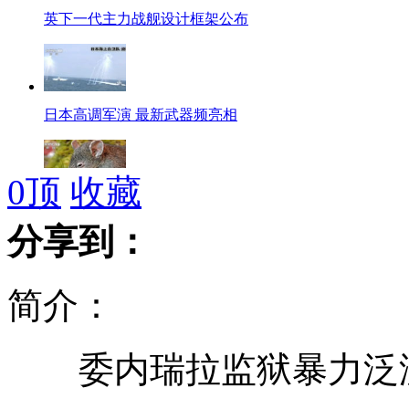
英下一代主力战舰设计框架公布
日本高调军演 最新武器频亮相
0
顶
收藏
新型啮齿动物无下磨齿不会咀嚼
分享到：
简介：
美容店女子穿空姐服路边随意拉客
委内瑞拉监狱暴力泛滥
监拍“衣叉哥”医院率众勇追贼