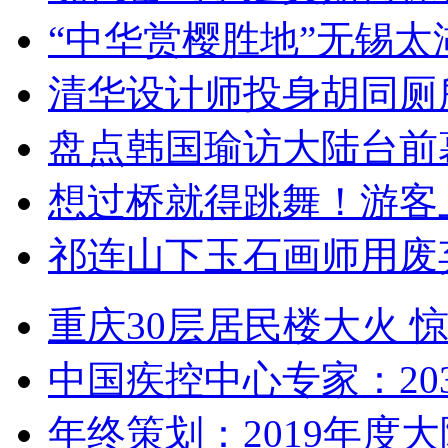
“中华赏樱胜地”无锡
清华设计师投身胡同厕
盘点韩国瑜访大陆台前
想过桥就得跳舞！游客
祁连山下玉石画师用废
重庆30层居民楼大火
中国疾控中心专家：203
年终策划：2019年度大陆