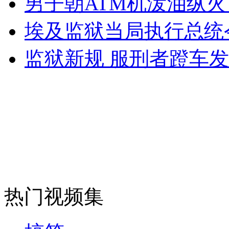
男子朝ATM机泼油纵火
女孩北京地铁殴打老人 痛下狠手拳打脚踢
埃及监狱当局执行总统令
无痛分娩是否安全 医生回应
监狱新规 服刑者蹬车
外交部：反对强权政治霸凌主义
外交部：有关国家言论片面不公正
安徽一实载49人客车翻车
热门视频集