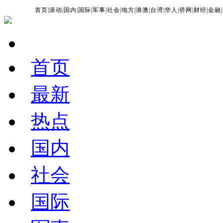
首页
|
滚动
|
国内
|
国际
|
军事
|
社会
|
地方
|
港澳
|
台湾
|
华人
|
侨网
|
财经
|
金融
|
首页
最新
热点
国内
社会
国际