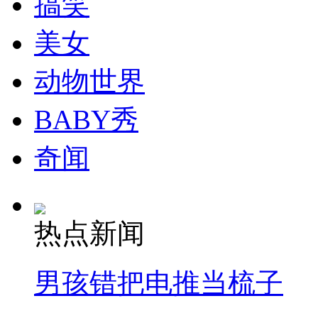
搞笑
走！跟着总书记去植树
美女
消防员救轻生者
花炮节热闹非凡
减压"枕头大战"
动物世界
BABY秀
纽约上演“枕头大战”
奇闻
司机酒驾遇交警 急速倒车逃窜
热点新闻
男孩错把电推当梳子