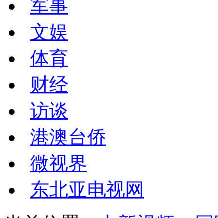
军事
文娱
体育
财经
访谈
港澳台侨
微视界
东北亚电视网