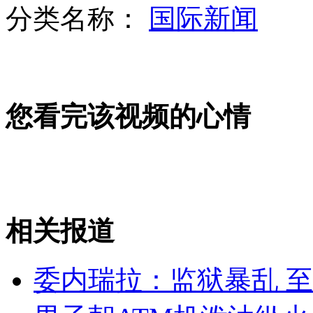
分类名称：
国际新闻
篮球赛两队狂飙3分 解说激动哭嚎
您看完该视频的心情
监拍交警生死时速追捕"碰瓷帮"
警察“钓鱼”抓嫖分赃
相关报道
山西运城恶犬咬伤多人 警民合力深夜将其击毙
委内瑞拉：监狱暴乱 至