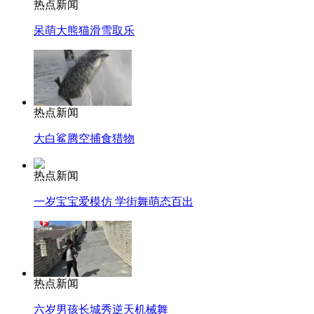
热点新闻
呆萌大熊猫滑雪取乐
热点新闻
大白鲨腾空捕食猎物
热点新闻
一岁宝宝爱模仿 学街舞萌态百出
热点新闻
六岁男孩长城秀逆天机械舞