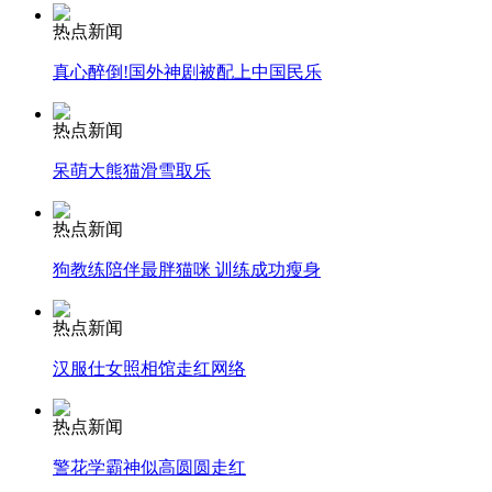
热点新闻
安徽一实载49人客车翻车
真心醉倒!国外神剧被配上中国民乐
热点新闻
呆萌大熊猫滑雪取乐
走！跟着总书记去植树
热点新闻
消防员救轻生者
花炮节热闹非凡
减压"枕头大战"
狗教练陪伴最胖猫咪 训练成功瘦身
热点新闻
汉服仕女照相馆走红网络
纽约上演“枕头大战”
热点新闻
司机酒驾遇交警 急速倒车逃窜
警花学霸神似高圆圆走红