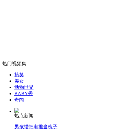
同学相约登山 发生争吵跳崖
山西运城恶犬咬伤多人 警民合力深夜将其击毙
女孩北京地铁殴打老人 痛下狠手拳打脚踢
热门视频集
搞笑
无痛分娩是否安全 医生回应
美女
动物世界
BABY秀
外交部：反对强权政治霸凌主义
奇闻
热点新闻
外交部：有关国家言论片面不公正
男孩错把电推当梳子