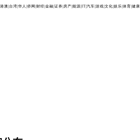
港澳
|
台湾
|
华人
|
侨网
|
财经
|
金融
|
证券
|
房产
|
能源
|
IT
|
汽车
|
游戏
|
文化
|
娱乐
|
体育
|
健康