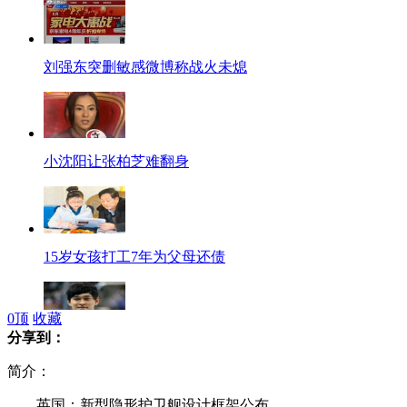
刘强东突删敏感微博称战火未熄
小沈阳让张柏芝难翻身
15岁女孩打工7年为父母还债
0
顶
收藏
分享到：
孙杨父亲辟谣儿子天价出场费子
简介：
英国：新型隐形护卫舰设计框架公布