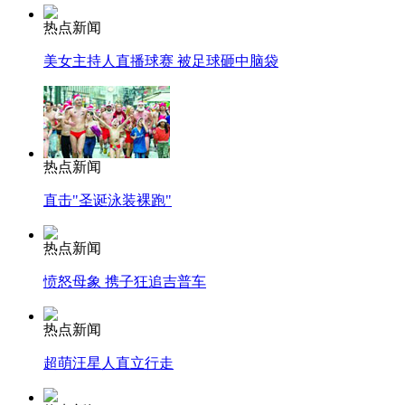
热点新闻
美女主持人直播球赛 被足球砸中脑袋
热点新闻
直击"圣诞泳装裸跑"
热点新闻
愤怒母象 携子狂追吉普车
热点新闻
超萌汪星人直立行走