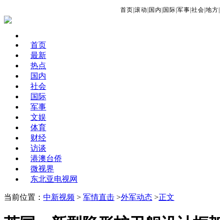
首页
|
滚动
|
国内
|
国际
|
军事
|
社会
|
地方
|
首页
最新
热点
国内
社会
国际
军事
文娱
体育
财经
访谈
港澳台侨
微视界
东北亚电视网
当前位置：
中新视频
>
军情直击
>
外军动态
>
正文