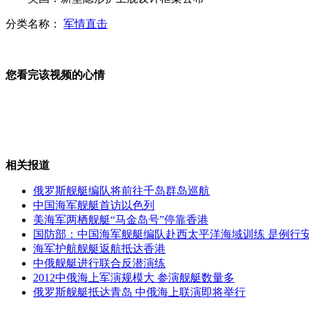
分类名称：
军情直击
美大选两党推出华裔女政客拉选票
您看完该视频的心情
重庆枪击案一名重伤者去世
相关报道
日本采取部分措施与韩国"绝交"
俄罗斯舰艇编队将前往千岛群岛巡航
中国海军舰艇首访以色列
美海军两栖舰艇“马金岛号”停靠香港
国防部：中国海军舰艇编队赴西太平洋海域训练 是例行
韩国消极比赛羽毛球队员获减刑
海军护航舰艇返航抵达香港
中俄舰艇进行联合反潜演练
2012中俄海上军演规模大 参演舰艇数量多
俄罗斯舰艇抵达青岛 中俄海上联演即将举行