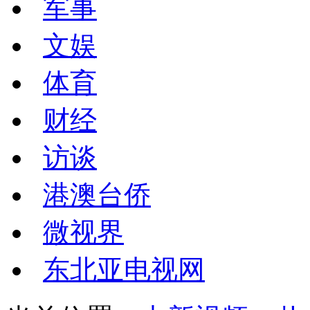
军事
文娱
体育
财经
访谈
港澳台侨
微视界
东北亚电视网