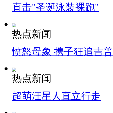
直击"圣诞泳装裸跑"
热点新闻
愤怒母象 携子狂追吉
热点新闻
超萌汪星人直立行走