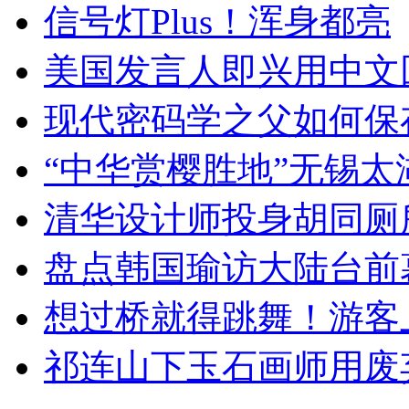
信号灯Plus！浑身都亮
美国发言人即兴用中文
现代密码学之父如何保
“中华赏樱胜地”无锡
清华设计师投身胡同厕
盘点韩国瑜访大陆台前
想过桥就得跳舞！游客
祁连山下玉石画师用废