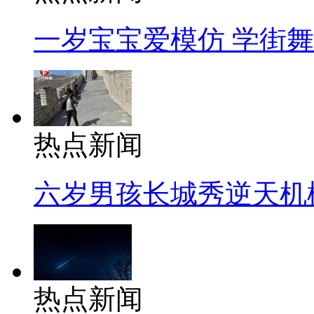
一岁宝宝爱模仿 学街
热点新闻
六岁男孩长城秀逆天机
热点新闻