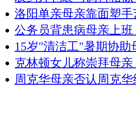
女孩北京地铁殴打老人 痛下狠手拳打脚踢
洛阳单亲母亲靠面塑手
公务员背患病母亲上班 
无痛分娩是否安全 医生回应
15岁"清洁工"暑期协
外交部：反对强权政治霸凌主义
克林顿女儿称崇拜母亲
外交部：有关国家言论片面不公正
周克华母亲否认周克华
安徽一实载49人客车翻车