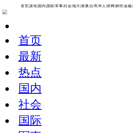
首页
|
滚动
|
国内
|
国际
|
军事
|
社会
|
地方
|
港澳
|
台湾
|
华人
|
侨网
|
财经
|
金融
|
首页
最新
热点
国内
社会
国际