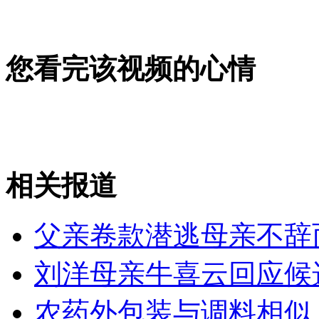
您看完该视频的心情
外甥女因口角持刀刺死舅舅
女孩晒与爸爸30年合影走红
相关报道
妻子苦等走失18年丈夫终重逢
父亲卷款潜逃母亲不辞
刘洋母亲牛喜云回应候
山西运城恶犬咬伤多人 警民合力深夜将其击毙
农药外包装与调料相似