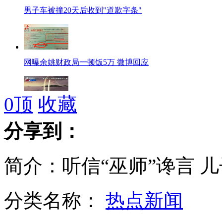
男子车被撞20天后收到"道歉字条"
网曝余姚财政局一顿饭5万 微博回应
0
顶
收藏
美国正建造史上最强隐形战舰
分享到：
简介：听信“巫师”谗言 
媒体:余姚财政局回应"一餐5万"
分类名称：
热点新闻
台检方因富少迷奸案约谈小S老公