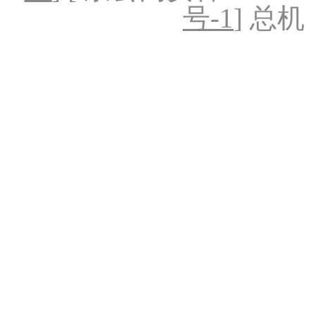
号-1
] 总机：