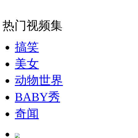
走！跟着总书记去植树
热门视频集
消防员救轻生者
花炮节热闹非凡
减压"枕头大战"
搞笑
纽约上演“枕头大战”
美女
动物世界
司机酒驾遇交警 急速倒车逃窜
BABY秀
奇闻