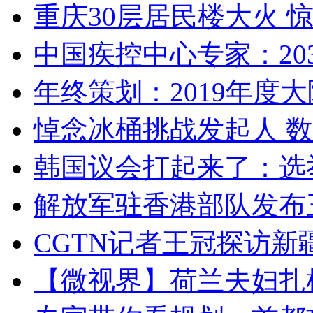
重庆30层居民楼大火
中国疾控中心专家：203
年终策划：2019年度大陆
悼念冰桶挑战发起人 数百
韩国议会打起来了：选举
解放军驻香港部队发布三
CGTN记者王冠探访新疆
【微视界】荷兰夫妇扎根青