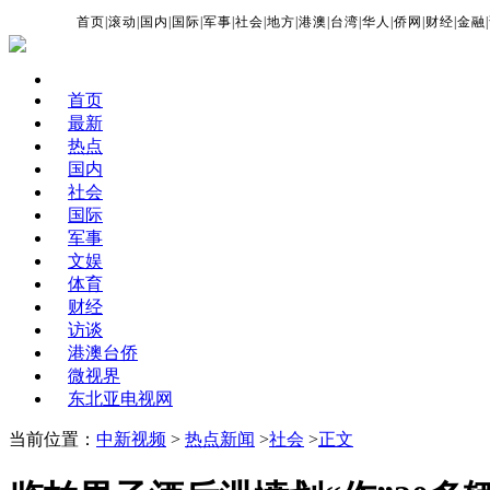
首页
|
滚动
|
国内
|
国际
|
军事
|
社会
|
地方
|
港澳
|
台湾
|
华人
|
侨网
|
财经
|
金融
|
首页
最新
热点
国内
社会
国际
军事
文娱
体育
财经
访谈
港澳台侨
微视界
东北亚电视网
当前位置：
中新视频
>
热点新闻
>
社会
>
正文