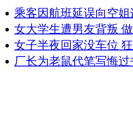
老太好心办坏事致传世壁画毁容
乘客因航班延误向空姐
山西运城恶犬咬伤多人 警民合力深夜将其击毙
女大学生遭男友背叛 
女子半夜回家没车位 
女孩北京地铁殴打老人 痛下狠手拳打脚踢
厂长为老鼠代笔写悔过
无痛分娩是否安全 医生回应
外交部：反对强权政治霸凌主义
外交部：有关国家言论片面不公正