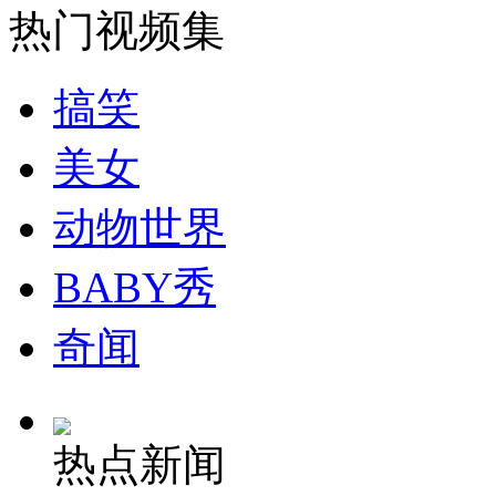
热门视频集
安徽一实载49人客车翻车
搞笑
美女
走！跟着总书记去植树
动物世界
消防员救轻生者
花炮节热闹非凡
减压"枕头大战"
BABY秀
奇闻
纽约上演“枕头大战”
热点新闻
司机酒驾遇交警 急速倒车逃窜