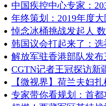
中国疾控中心专家：203
年终策划：2019年度大陆
悼念冰桶挑战发起人 数百
韩国议会打起来了：选举
解放军驻香港部队发布三
CGTN记者王冠探访新疆
【微视界】荷兰夫妇扎根青
专家带你看规划：首都功