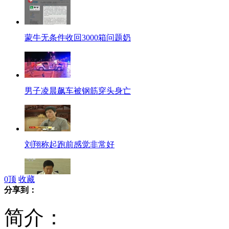
蒙牛无条件收回3000箱问题奶
男子凌晨飙车被钢筋穿头身亡
刘翔称起跑前感觉非常好
0
顶
收藏
分享到：
哈尔滨市政府召开新闻发布会回应大桥垮塌
简介：