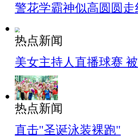
警花学霸神似高圆圆走
热点新闻
美女主持人直播球赛 
热点新闻
直击"圣诞泳装裸跑"