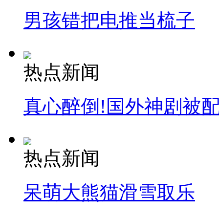
男孩错把电推当梳子
热点新闻
真心醉倒!国外神剧被
热点新闻
呆萌大熊猫滑雪取乐