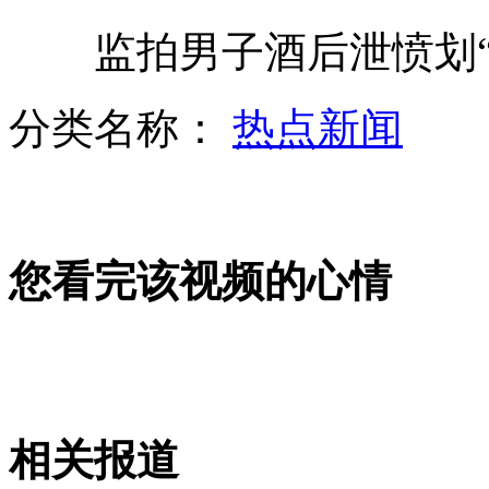
监拍男子酒后泄愤划“伤
刘翔释疑缘何跳到终点亲吻栏架
分类名称：
热点新闻
乔丹之子因扰乱治安被罚款
您看完该视频的心情
实拍阳明滩大桥断裂垮塌事故现场
韩国退回野田亲笔信遭日方拒收
相关报道