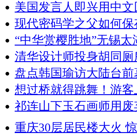
美国发言人即兴用中文
现代密码学之父如何保
“中华赏樱胜地”无锡
清华设计师投身胡同厕
盘点韩国瑜访大陆台前
想过桥就得跳舞！游客
祁连山下玉石画师用废
重庆30层居民楼大火