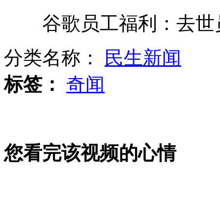
谷歌员工福利：去世员
俄新型主战坦克计划2015年服役
分类名称：
民生新闻
哈尔滨市政府就塌桥事故召开发布会
标签：
奇闻
西安警方称震惊：警察联手小姐抓嫖
您看完该视频的心情
主人上网"曝"调皮宠物劣迹