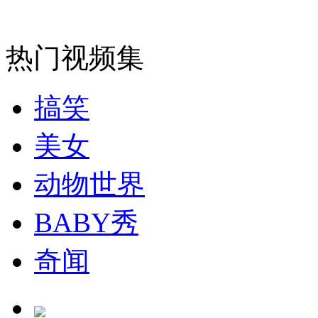
安徽一实载49人客车翻车
热门视频集
搞笑
走！跟着总书记去植树
美女
消防员救轻生者
花炮节热闹非凡
减压"枕头大战"
动物世界
BABY秀
纽约上演“枕头大战”
奇闻
司机酒驾遇交警 急速倒车逃窜