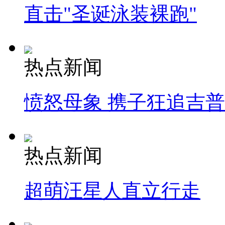
直击"圣诞泳装裸跑"
热点新闻
愤怒母象 携子狂追吉
热点新闻
超萌汪星人直立行走