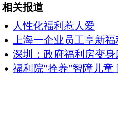
俄罗斯未来十年强军 雄心勃勃
相关报道
山西运城恶犬咬伤多人 警民合力深夜将其击毙
人性化福利惹人爱
上海一企业员工享新福利
女孩北京地铁殴打老人 痛下狠手拳打脚踢
深圳：政府福利房变身
福利院"拴养"智障儿童
无痛分娩是否安全 医生回应
外交部：反对强权政治霸凌主义
外交部：有关国家言论片面不公正