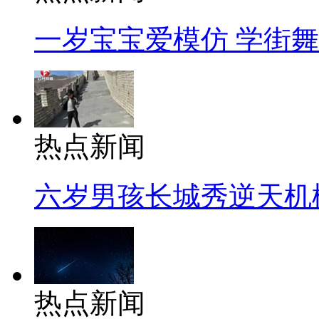
一岁宝宝爱模仿 学街
热点新闻
六岁男孩长城秀逆天机
热点新闻