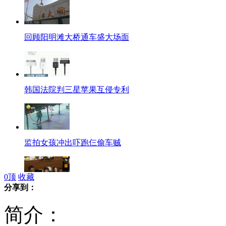
回顾阳明滩大桥通车盛大场面
韩国法院判三星苹果互侵专利
监拍女孩冲出吓跑仨偷车贼
0
顶
收藏
分享到：
女孩通宵“K歌”唱出肺气肿
简介：