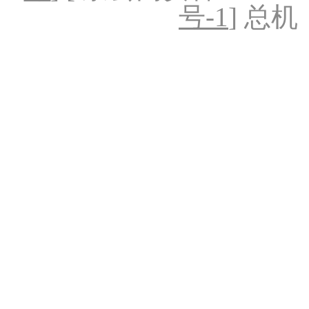
号-1
] 总机：