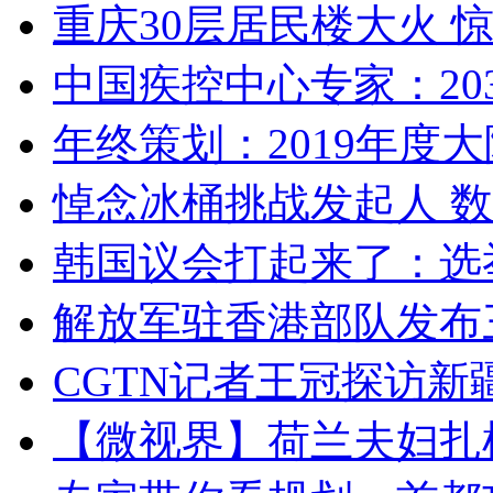
重庆30层居民楼大火
中国疾控中心专家：203
年终策划：2019年度大陆
悼念冰桶挑战发起人 数百
韩国议会打起来了：选举
解放军驻香港部队发布三
CGTN记者王冠探访新疆
【微视界】荷兰夫妇扎根青