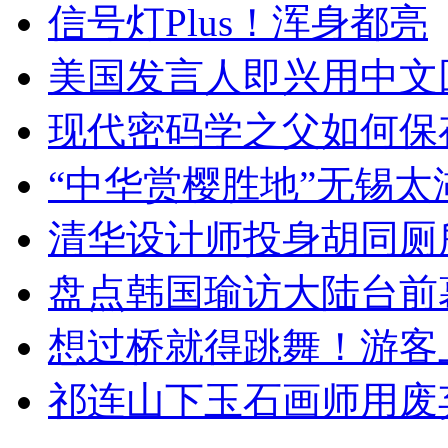
信号灯Plus！浑身都亮
美国发言人即兴用中文
现代密码学之父如何保
“中华赏樱胜地”无锡
清华设计师投身胡同厕
盘点韩国瑜访大陆台前
想过桥就得跳舞！游客
祁连山下玉石画师用废