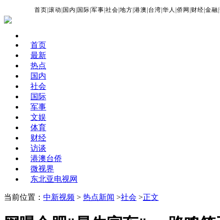
首页
|
滚动
|
国内
|
国际
|
军事
|
社会
|
地方
|
港澳
|
台湾
|
华人
|
侨网
|
财经
|
金融
|
首页
最新
热点
国内
社会
国际
军事
文娱
体育
财经
访谈
港澳台侨
微视界
东北亚电视网
当前位置：
中新视频
>
热点新闻
>
社会
>
正文