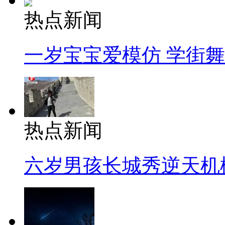
热点新闻
一岁宝宝爱模仿 学街
热点新闻
六岁男孩长城秀逆天机