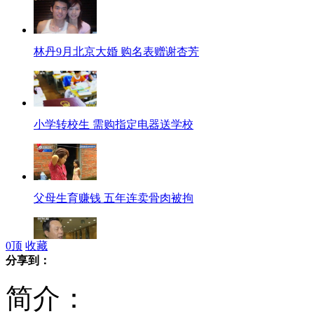
林丹9月北京大婚 购名表赠谢杏芳
小学转校生 需购指定电器送学校
父母生育赚钱 五年连卖骨肉被拘
0
顶
收藏
分享到：
解放军高官访美强调钓鱼岛主权
简介：