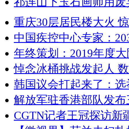
祁连山下玉石画师用废
重庆30层居民楼大火
中国疾控中心专家：203
年终策划：2019年度大陆
悼念冰桶挑战发起人 数百
韩国议会打起来了：选举
解放军驻香港部队发布三
CGTN记者王冠探访新疆