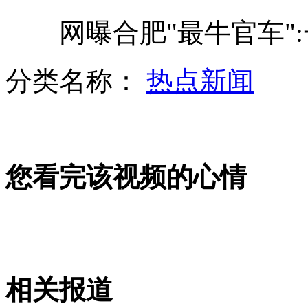
网曝合肥"最牛官车":
司机一年不违章有机会获小汽车？
分类名称：
热点新闻
副局长以救助金为饵欲对大学生不轨
您看完该视频的心情
动画模拟陕西延安特大交通事故
韩国在韩日争议岛屿举办篮球比赛
相关报道