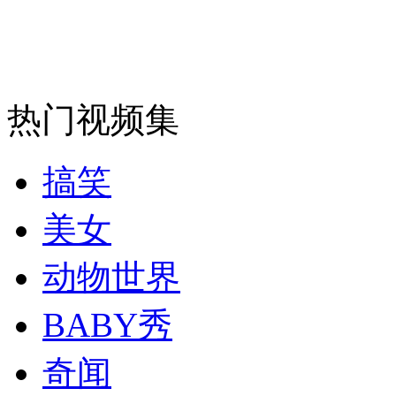
安徽一实载49人客车翻车
热门视频集
走！跟着总书记去植树
搞笑
消防员救轻生者
花炮节热闹非凡
减压"枕头大战"
美女
动物世界
纽约上演“枕头大战”
BABY秀
奇闻
司机酒驾遇交警 急速倒车逃窜