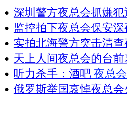
交警擅改罚款额不解释 称不服去告
深圳警方夜总会抓嫌犯
山西运城恶犬咬伤多人 警民合力深夜将其击毙
监控拍下夜总会保安深
实拍北海警方突击清查
女孩北京地铁殴打老人 痛下狠手拳打脚踢
天上人间夜总会的台前
听力杀手：酒吧
夜总会
无痛分娩是否安全 医生回应
俄罗斯举国哀悼夜总会
外交部：反对强权政治霸凌主义
外交部：有关国家言论片面不公正