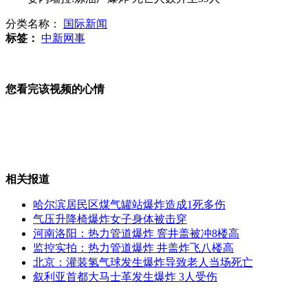
分类名称：
国际新闻
父母生育赚钱 五年连卖骨肉被拘
标签：
中新网事
您看完该视频的心情
解放军高官访美强调钓鱼岛主权
司机一年不违章有机会获小汽车？
相关报道
哈尔滨居民区煤气罐站爆炸造成1死多伤
气压升降椅爆炸女子身体被击穿
河南洛阳：热力管道爆炸 窨井盖被冲8楼高
副局长以救助金为饵欲对大学生不轨
监控实拍：热力管道爆炸 井盖炸飞八楼高
北京：灌装氢气球发生爆炸导致老人当场死亡
叙利亚首都大马士革发生爆炸 3人受伤