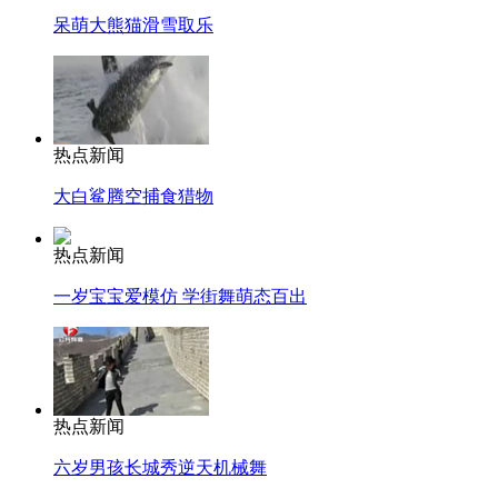
呆萌大熊猫滑雪取乐
热点新闻
大白鲨腾空捕食猎物
热点新闻
一岁宝宝爱模仿 学街舞萌态百出
热点新闻
六岁男孩长城秀逆天机械舞