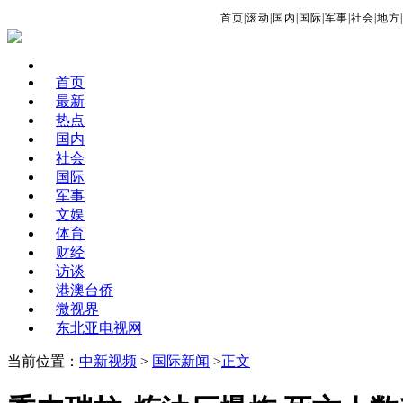
首页
|
滚动
|
国内
|
国际
|
军事
|
社会
|
地方
|
首页
最新
热点
国内
社会
国际
军事
文娱
体育
财经
访谈
港澳台侨
微视界
东北亚电视网
当前位置：
中新视频
>
国际新闻
>
正文