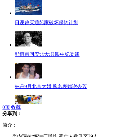
日谍曾买通船家破坏保钓计划
邹恒甫回应北大:只跟中纪委谈
林丹9月北京大婚 购名表赠谢杏芳
0
顶
收藏
分享到：
小学转校生 需购指定电器送学校
简介：
委内瑞拉:炼油厂爆炸 死亡人数升至39人