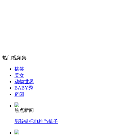
动画模拟陕西延安特大交通事故
山西运城恶犬咬伤多人 警民合力深夜将其击毙
女孩北京地铁殴打老人 痛下狠手拳打脚踢
热门视频集
搞笑
美女
无痛分娩是否安全 医生回应
动物世界
BABY秀
奇闻
外交部：反对强权政治霸凌主义
热点新闻
外交部：有关国家言论片面不公正
男孩错把电推当梳子