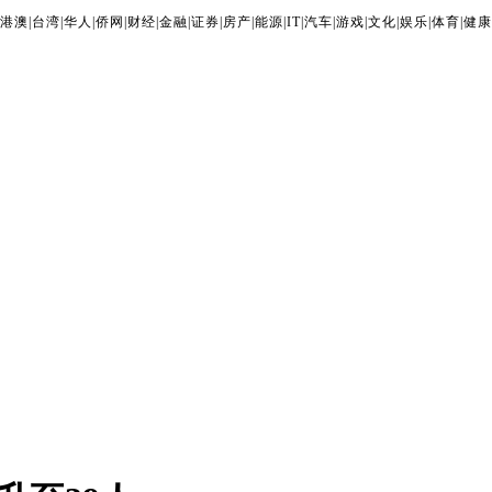
港澳
|
台湾
|
华人
|
侨网
|
财经
|
金融
|
证券
|
房产
|
能源
|
IT
|
汽车
|
游戏
|
文化
|
娱乐
|
体育
|
健康