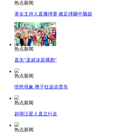
热点新闻
美女主持人直播球赛 被足球砸中脑袋
热点新闻
直击"圣诞泳装裸跑"
热点新闻
愤怒母象 携子狂追吉普车
热点新闻
超萌汪星人直立行走
热点新闻