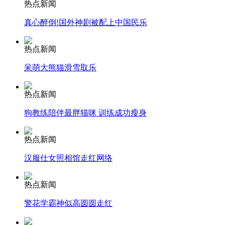
热点新闻
真心醉倒!国外神剧被配上中国民乐
安徽一实载49人客车翻车
热点新闻
呆萌大熊猫滑雪取乐
走！跟着总书记去植树
热点新闻
狗教练陪伴最胖猫咪 训练成功瘦身
消防员救轻生者
花炮节热闹非凡
减压"枕头大战"
热点新闻
汉服仕女照相馆走红网络
纽约上演“枕头大战”
热点新闻
警花学霸神似高圆圆走红
司机酒驾遇交警 急速倒车逃窜