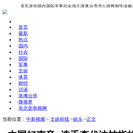
首页
|
滚动
|
国内
|
国际
|
军事
|
社会
|
地方
|
港澳
|
台湾
|
华人
|
侨网
|
财经
|
金融
|
首页
最新
热点
国内
社会
国际
军事
文娱
体育
财经
访谈
港澳台侨
微视界
东北亚电视网
当前位置：
中新视频
>
文娱前线
>
娱乐
>
正文