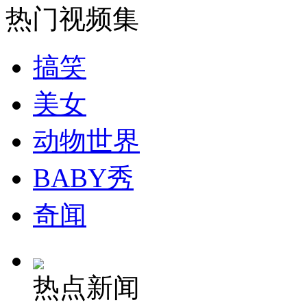
热门视频集
安徽一实载49人客车翻车
搞笑
美女
走！跟着总书记去植树
动物世界
消防员救轻生者
花炮节热闹非凡
减压"枕头大战"
BABY秀
奇闻
纽约上演“枕头大战”
热点新闻
司机酒驾遇交警 急速倒车逃窜