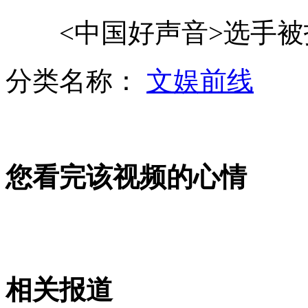
<中国好声音>选手被指
小学转校生 需购指定电器送学校
分类名称：
文娱前线
父母生育赚钱 五年连卖骨肉被拘
您看完该视频的心情
解放军高官访美强调钓鱼岛主权
司机一年不违章有机会获小汽车？
相关报道