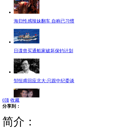
海归性感辣妹翻车 自称已习惯
日谍曾买通船家破坏保钓计划
邹恒甫回应北大:只跟中纪委谈
0
顶
收藏
分享到：
林丹9月北京大婚 购名表赠谢杏芳
简介：