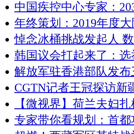
中国疾控中心专家：203
年终策划：2019年度大陆
悼念冰桶挑战发起人 数百
韩国议会打起来了：选举
解放军驻香港部队发布三
CGTN记者王冠探访新疆
【微视界】荷兰夫妇扎根青
专家带你看规划：首都功