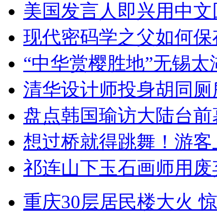
美国发言人即兴用中文
现代密码学之父如何保
“中华赏樱胜地”无锡
清华设计师投身胡同厕
盘点韩国瑜访大陆台前
想过桥就得跳舞！游客
祁连山下玉石画师用废
重庆30层居民楼大火