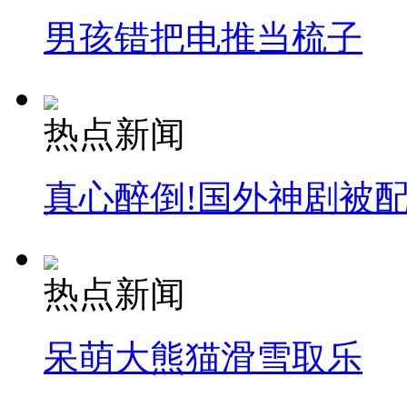
男孩错把电推当梳子
热点新闻
真心醉倒!国外神剧被
热点新闻
呆萌大熊猫滑雪取乐