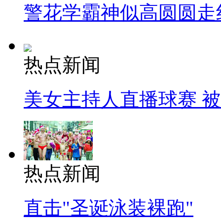
警花学霸神似高圆圆走
热点新闻
美女主持人直播球赛 
热点新闻
直击"圣诞泳装裸跑"