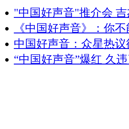
副局长以救助金为饵欲对大学生不轨
"中国好声音"推介会 
山西运城恶犬咬伤多人 警民合力深夜将其击毙
《中国好声音》：你不
中国好声音：众星热议
女孩北京地铁殴打老人 痛下狠手拳打脚踢
“中国好声音”爆红 久
无痛分娩是否安全 医生回应
外交部：反对强权政治霸凌主义
外交部：有关国家言论片面不公正