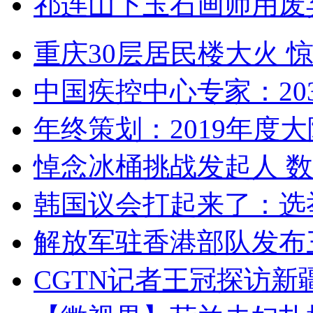
祁连山下玉石画师用废
重庆30层居民楼大火
中国疾控中心专家：203
年终策划：2019年度大陆
悼念冰桶挑战发起人 数百
韩国议会打起来了：选举
解放军驻香港部队发布三
CGTN记者王冠探访新疆