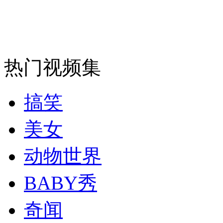
安徽一实载49人客车翻车
热门视频集
走！跟着总书记去植树
搞笑
消防员救轻生者
花炮节热闹非凡
减压"枕头大战"
美女
动物世界
纽约上演“枕头大战”
BABY秀
奇闻
司机酒驾遇交警 急速倒车逃窜