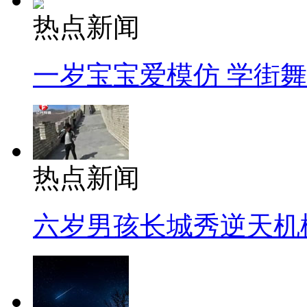
热点新闻
一岁宝宝爱模仿 学街
热点新闻
六岁男孩长城秀逆天机