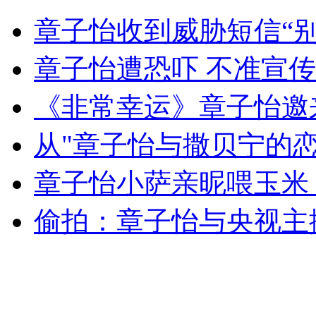
银行多存18000元 发短信求归还
章子怡收到威胁短信“别
山西运城恶犬咬伤多人 警民合力深夜将其击毙
章子怡遭恐吓 不准宣
《非常幸运》章子怡邀
女孩北京地铁殴打老人 痛下狠手拳打脚踢
从"章子怡与撒贝宁的恋
章子怡小萨亲昵喂玉米 
无痛分娩是否安全 医生回应
偷拍：章子怡与央视主
外交部：反对强权政治霸凌主义
外交部：有关国家言论片面不公正