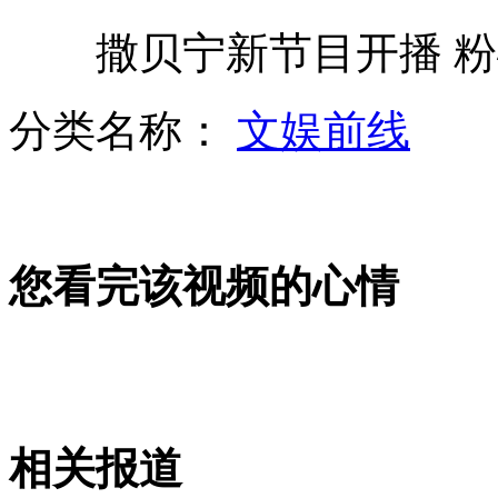
撒贝宁新节目开播 粉
记者调查模拟致36死延安交通事故
分类名称：
文娱前线
17岁辣妹飙车 自称翻车是第四次
您看完该视频的心情
尼泊尔农民错把儿子当猴子射杀
方便面“靓丽”包装 可能致癌
相关报道