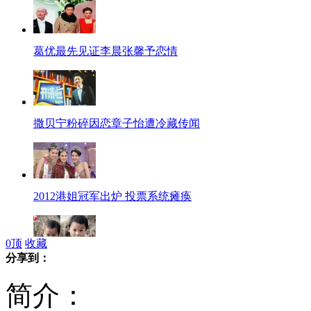
葛优最先见证李晨张馨予恋情
撒贝宁粉碎因恋章子怡遭冷藏传闻
2012港姐冠军出炉 投票系统瘫痪
0
顶
收藏
分享到：
留守儿童深情演唱<想爸妈>
简介：