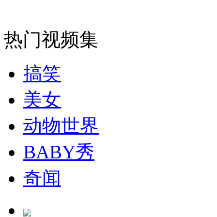
安徽一实载49人客车翻车
热门视频集
搞笑
走！跟着总书记去植树
美女
消防员救轻生者
花炮节热闹非凡
减压"枕头大战"
动物世界
BABY秀
纽约上演“枕头大战”
奇闻
司机酒驾遇交警 急速倒车逃窜