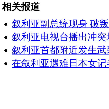
韩国在韩日争议岛屿举办篮球赛
相关报道
山西运城恶犬咬伤多人 警民合力深夜将其击毙
叙利亚副总统现身 破
叙利亚电视台播出冲突
女孩北京地铁殴打老人 痛下狠手拳打脚踢
叙利亚首都附近发生武装
在叙利亚遇难日本女记
无痛分娩是否安全 医生回应
外交部：反对强权政治霸凌主义
外交部：有关国家言论片面不公正