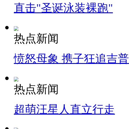
直击"圣诞泳装裸跑"
热点新闻
愤怒母象 携子狂追吉
热点新闻
超萌汪星人直立行走