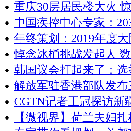
重庆30层居民楼大火
中国疾控中心专家：203
年终策划：2019年度大陆
悼念冰桶挑战发起人 数百
韩国议会打起来了：选举
解放军驻香港部队发布三
CGTN记者王冠探访新疆
【微视界】荷兰夫妇扎根青