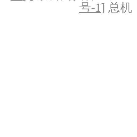
号-1
] 总机：