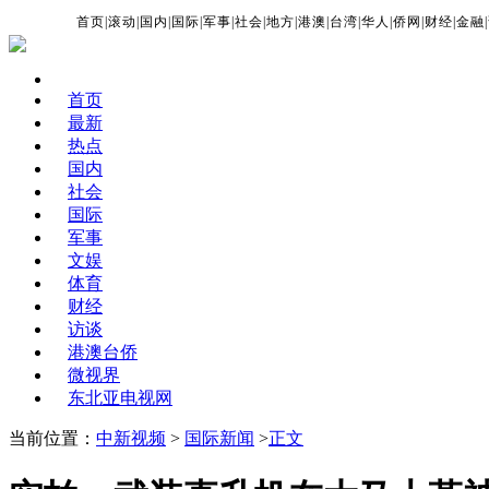
首页
|
滚动
|
国内
|
国际
|
军事
|
社会
|
地方
|
港澳
|
台湾
|
华人
|
侨网
|
财经
|
金融
|
首页
最新
热点
国内
社会
国际
军事
文娱
体育
财经
访谈
港澳台侨
微视界
东北亚电视网
当前位置：
中新视频
>
国际新闻
>
正文