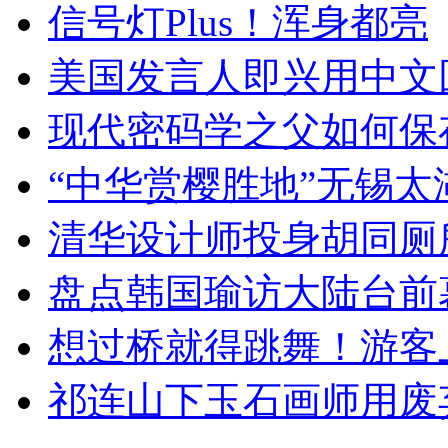
信号灯Plus！浑身都亮
美国发言人即兴用中文
现代密码学之父如何保
“中华赏樱胜地”无锡
清华设计师投身胡同厕
盘点韩国瑜访大陆台前
想过桥就得跳舞！游客
祁连山下玉石画师用废