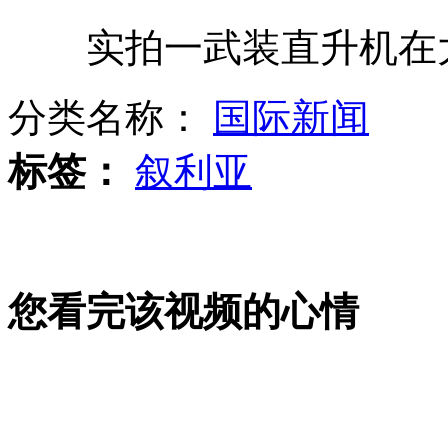
实拍一武装直升机在大
前海豹队员著书曝击毙拉登行动
分类名称：
国际新闻
小伙头次坐飞机发微博求助爆红
标签：
叙利亚
6只小猫被卡底盘 车主拆车救猫
您看完该视频的心情
12年前女子找儿子 警方称要给经费