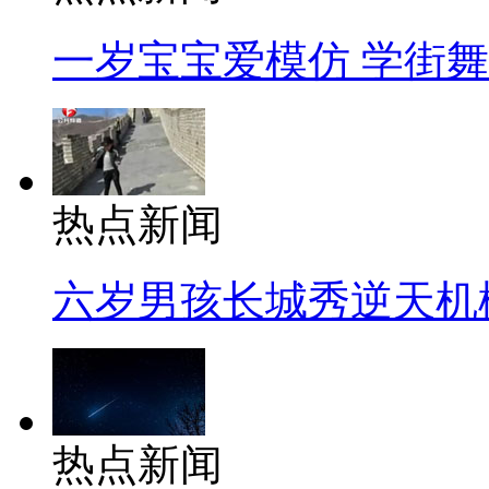
一岁宝宝爱模仿 学街
热点新闻
六岁男孩长城秀逆天机
热点新闻