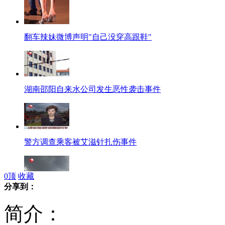
翻车辣妹微博声明"自己没穿高跟鞋"
湖南邵阳自来水公司发生恶性袭击事件
警方调查乘客被艾滋针扎伤事件
0
顶
收藏
分享到：
"布拉万"影像浙江沿海出现9级大风
简介：